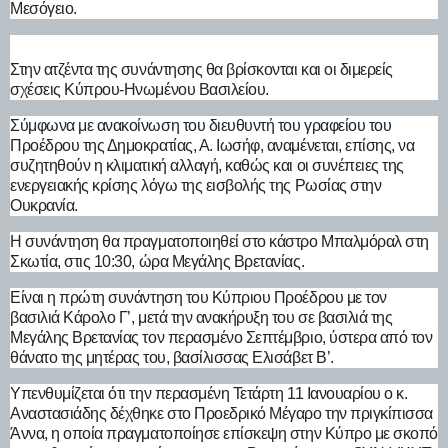
Μεσόγειο.
Στην ατζέντα της συνάντησης θα βρίσκονται και οι διμερείς
σχέσεις Κύπρου-Ηνωμένου Βασιλείου.
Σύμφωνα με ανακοίνωση του διευθυντή του γραφείου του
Προέδρου της Δημοκρατίας, Α. Ιωσήφ, αναμένεται, επίσης, να
συζητηθούν η κλιματική αλλαγή, καθώς και οι συνέπειες της
ενεργειακής κρίσης λόγω της εισβολής της Ρωσίας στην
Ουκρανία.
Η συνάντηση θα πραγματοποιηθεί στο κάστρο Μπαλμόραλ στη
Σκωτία, στις 10:30, ώρα Μεγάλης Βρετανίας.
Είναι η πρώτη συνάντηση του Κύπριου Προέδρου με τον
βασιλιά Κάρολο Γ’, μετά την ανακήρυξη του σε βασιλιά της
Μεγάλης Βρετανίας τον περασμένο Σεπτέμβριο, ύστερα από τον
θάνατο της μητέρας του, βασίλισσας Ελισάβετ Β’.
Υπενθυμίζεται ότι την περασμένη Τετάρτη 11 Ιανουαρίου ο κ.
Αναστασιάδης δέχθηκε στο Προεδρικό Μέγαρο την πριγκίπισσα
Άννα, η οποία πραγματοποίησε επίσκεψη στην Κύπρο με σκοπό