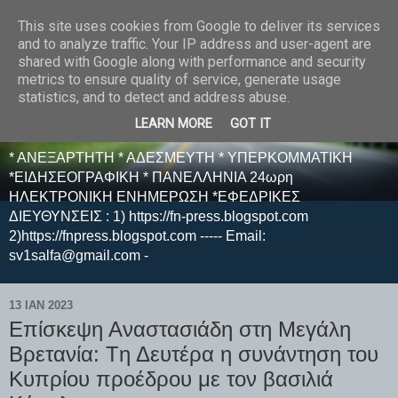
This site uses cookies from Google to deliver its services
E F E N P R E S S -
and to analyze traffic. Your IP address and user-agent are
shared with Google along with performance and security
ΗΛΕΚΤΡΟΝΙΚΗ
metrics to ensure quality of service, generate usage
statistics, and to detect and address abuse.
ΕΦΗΜΕΡΙΔΑ
LEARN MORE
GOT IT
* ΑΝΕΞΑΡΤΗΤΗ * ΑΔΕΣΜΕΥΤΗ * ΥΠΕΡΚΟΜΜΑΤΙΚΗ
*ΕΙΔΗΣΕΟΓΡΑΦΙΚΗ * ΠΑΝΕΛΛΗΝΙΑ 24ωρη
ΗΛΕΚΤΡΟΝΙΚΗ ΕΝΗΜΕΡΩΣΗ *ΕΦΕΔΡΙΚΕΣ
ΔΙΕΥΘΥΝΣΕΙΣ : 1) https://fn-press.blogspot.com
2)https://fnpress.blogspot.com ----- Email:
sv1salfa@gmail.com -
13 ΙΑΝ 2023
Επίσκεψη Αναστασιάδη στη Μεγάλη
Βρετανία: Tη Δευτέρα η συνάντηση του
Κυπρίου προέδρου με τον βασιλιά