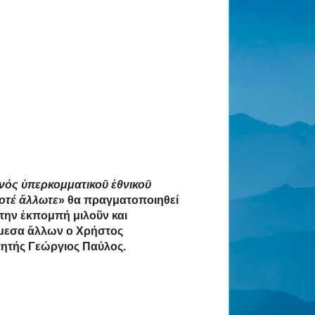
νός ὑπερκομματικοῦ ἐθνικοῦ
ποτέ ἄλλωτε
» θα πραγματοποιηθεί
ην ἐκπομπή μιλοῦν και
άμεσα ἄλλων ο Χρήστος
γητής Γεώργιος Παύλος.