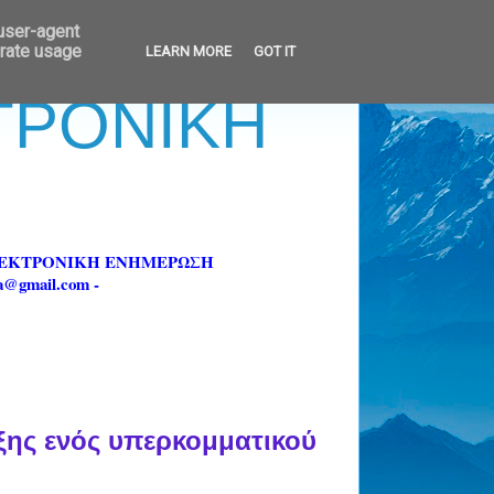
 user-agent
erate usage
LEARN MORE
GOT IT
ΚΤΡΟΝΙΚΗ
ΗΛΕΚΤΡΟΝΙΚΗ ΕΝΗΜΕΡΩΣΗ
fa@gmail.com -
ξης ενός υπερκομματικού