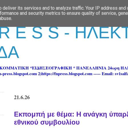
deliver its services and to analyze traffic. Your IP address and
formance and security metrics to ensure quality of service, gen
 abuse.
 R E S S - ΗΛΕ
ΔΑ
ΡΚΟΜΜΑΤΙΚΗ *ΕΙΔΗΣΕΟΓΡΑΦΙΚΗ * ΠΑΝΕΛΛΗΝΙΑ 24ωρη 
ss.blogspot.com 2)https://fnpress.blogspot.com ----- Email: sv1sal
21.6.26
Εκπομπή με θέμα: Η ανάγκη ύπαρ
εθνικού συμβουλίου