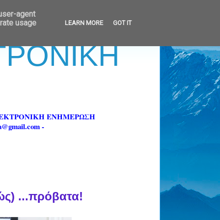
 user-agent
erate usage
LEARN MORE
GOT IT
ΚΤΡΟΝΙΚΗ
ΗΛΕΚΤΡΟΝΙΚΗ ΕΝΗΜΕΡΩΣΗ
fa@gmail.com -
ς) ...πρόβατα!