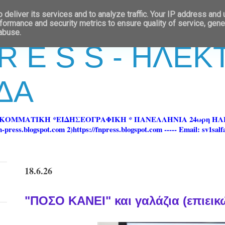
deliver its services and to analyze traffic. Your IP address and
formance and security metrics to ensure quality of service, gen
 abuse.
 R E S S - ΗΛΕ
ΔΑ
ΡΚΟΜΜΑΤΙΚΗ *ΕΙΔΗΣΕΟΓΡΑΦΙΚΗ * ΠΑΝΕΛΛΗΝΙΑ 24ωρη 
ss.blogspot.com 2)https://fnpress.blogspot.com ----- Email: sv1sal
18.6.26
"ΠΟΣΟ ΚΑΝΕΙ" και γαλάζια (επιεικώ