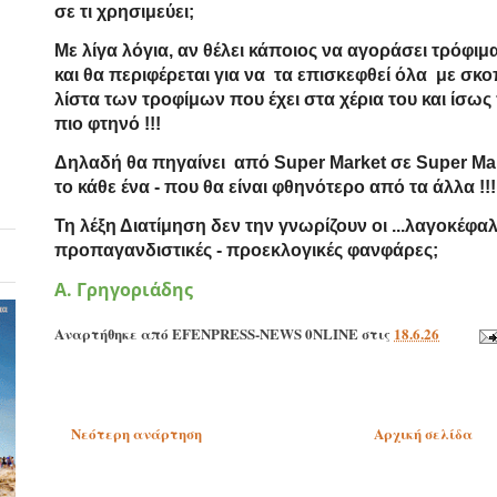
σε τι χρησιμεύει;
Με λίγα λόγια, αν θέλει κάποιος να αγοράσει τρόφιμα,
και θα περιφέρεται για να τα επισκεφθεί
όλα
με σκοπ
λίστα των τροφίμων που έχει στα χέρια του και ίσως π
πιο φτηνό !!!
Δηλαδή θα πηγαίνει από Super Market σε Super Mar
το κάθε ένα - που θα είναι φθηνότερο από τα άλλα !!!
Τη λέξη
Διατίμηση
δεν την γνωρίζουν οι ...λαγοκέφα
προπαγανδιστικές - προεκλογικές φανφάρες;
Α. Γρηγοριάδης
Αναρτήθηκε από
EFENPRESS-NEWS 0NLINE
στις
18.6.26
Νεότερη ανάρτηση
Αρχική σελίδα