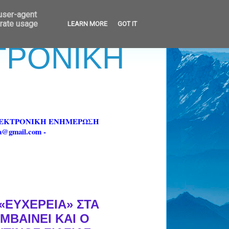
 user-agent
erate usage
LEARN MORE
GOT IT
ΚΤΡΟΝΙΚΗ
ΗΛΕΚΤΡΟΝΙΚΗ ΕΝΗΜΕΡΩΣΗ
fa@gmail.com -
 «ΕΥΧΕΡΕΙΑ» ΣΤΑ
ΜΒΑΙΝΕΙ ΚΑΙ Ο