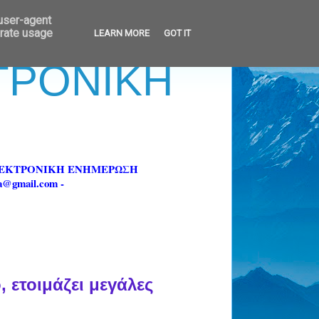
 user-agent
erate usage
LEARN MORE
GOT IT
ΚΤΡΟΝΙΚΗ
ΗΛΕΚΤΡΟΝΙΚΗ ΕΝΗΜΕΡΩΣΗ
fa@gmail.com -
 ετοιμάζει μεγάλες