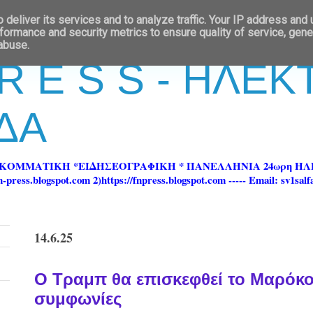
deliver its services and to analyze traffic. Your IP address and
formance and security metrics to ensure quality of service, gen
 abuse.
 R E S S - ΗΛΕ
ΔΑ
ΡΚΟΜΜΑΤΙΚΗ *ΕΙΔΗΣΕΟΓΡΑΦΙΚΗ * ΠΑΝΕΛΛΗΝΙΑ 24ωρη 
ss.blogspot.com 2)https://fnpress.blogspot.com ----- Email: sv1sal
14.6.25
Ο Τραμπ θα επισκεφθεί το Μαρόκο,
συμφωνίες