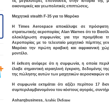
τις μεγαλύτερες επενδύσεις στην ιστορία της μ
οικονομικές και γεωπολιτικές επιπτώσεις.
Μαχητικά stealth F-35 για το Μαρόκο
Η Times Aerospace αποκάλυψε σε πρόσφατη
στρατιωτικής αεροπορίας Alan Warnes ότι το Βασίλ
ολοκλήρωση συμφωνίας για την προμήθεια τη
Αεροπορίας με το τελευταίο μαχητικό πέμπτης γενι
Μαρόκο την πρώτη αραβική και αφρικανική χώ
μοντέλο.
Η έκθεση ανέφερε ότι η συμφωνία, η οποία περι
έλαβε σημαντική ισραηλινή έγκριση, δεδομένης τη
της πώλησης αυτών των μαχητικών αεροσκαφών σε
Η συμφωνία εκτιμάται ότι αξίζει περίπου 17 δισ
συμπεριλαμβανομένου του κόστους αγοράς, συντήρη
Arabic Defense
Asharqbusiness,