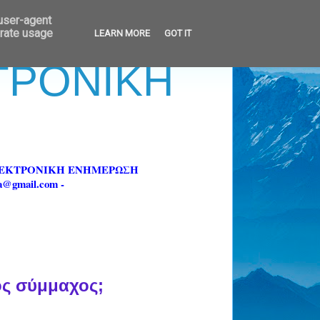
 user-agent
erate usage
LEARN MORE
GOT IT
ΚΤΡΟΝΙΚΗ
ΗΛΕΚΤΡΟΝΙΚΗ ΕΝΗΜΕΡΩΣΗ
fa@gmail.com -
ός σύμμαχος;