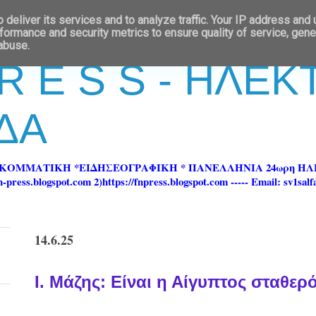
deliver its services and to analyze traffic. Your IP address and
formance and security metrics to ensure quality of service, gen
 abuse.
 R E S S - ΗΛΕ
ΔΑ
ΡΚΟΜΜΑΤΙΚΗ *ΕΙΔΗΣΕΟΓΡΑΦΙΚΗ * ΠΑΝΕΛΛΗΝΙΑ 24ωρη 
ss.blogspot.com 2)https://fnpress.blogspot.com ----- Email: sv1sal
14.6.25
Ι. Μάζης: Είναι η Αίγυπτος σταθερ