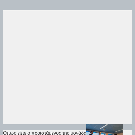
Όπως είπε ο προϊστάμενος της μονάδας διερεύνησης