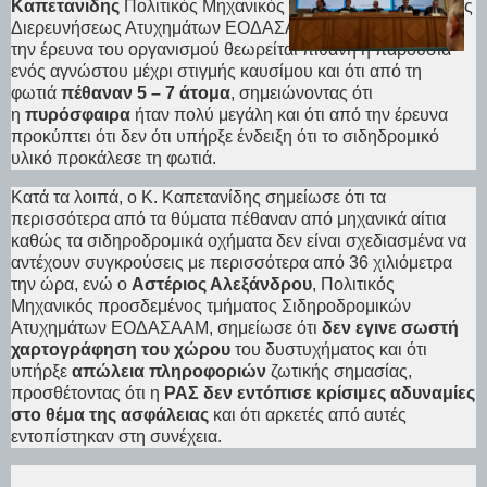
Καπετανιδης
Πολιτικός Μηχανικός Προϊστάμενος Μονάδας
Διερευνήσεως Ατυχημάτων ΕΟΔΑΣΑΑΜ ανέφερε ότι από
την έρευνα του οργανισμού θεωρείται πιθανή η παρουσία
ενός αγνώστου μέχρι στιγμής καυσίμου και ότι από τη
φωτιά
πέθαναν 5 – 7 άτομα
, σημειώνοντας ότι
η
πυρόσφαιρα
ήταν πολύ μεγάλη και ότι από την έρευνα
προκύπτει ότι δεν ότι υπήρξε ένδειξη ότι το σιδηδρομικό
υλικό προκάλεσε τη φωτιά.
Κατά τα λοιπά, ο Κ. Καπετανίδης σημείωσε ότι τα
περισσότερα από τα θύματα πέθαναν από μηχανικά αίτια
καθώς τα σιδηροδρομικά οχήματα δεν είναι σχεδιασμένα να
αντέχουν συγκρούσεις με περισσότερα από 36 χιλιόμετρα
την ώρα, ενώ ο
Αστέριος Αλεξάνδρου
, Πολιτικός
Μηχανικός προσδεμένος τμήματος Σιδηροδρομικών
Ατυχημάτων ΕΟΔΑΣΑΑΜ, σημείωσε ότι
δεν εγινε σωστή
χαρτογράφηση του χώρου
του δυστυχήματος και ότι
υπήρξε
απώλεια πληροφοριών
ζωτικής σημασίας,
προσθέτοντας ότι η
ΡΑΣ δεν εντόπισε κρίσιμες αδυναμίες
στο θέμα της ασφάλειας
και ότι αρκετές από αυτές
εντοπίστηκαν στη συνέχεια.