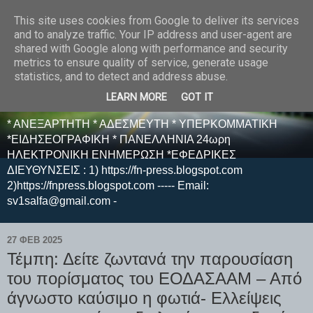
This site uses cookies from Google to deliver its services
E F E N P R E S S -
and to analyze traffic. Your IP address and user-agent are
shared with Google along with performance and security
ΗΛΕΚΤΡΟΝΙΚΗ
metrics to ensure quality of service, generate usage
statistics, and to detect and address abuse.
ΕΦΗΜΕΡΙΔΑ
LEARN MORE
GOT IT
* ΑΝΕΞΑΡΤΗΤΗ * ΑΔΕΣΜΕΥΤΗ * ΥΠΕΡΚΟΜΜΑΤΙΚΗ
*ΕΙΔΗΣΕΟΓΡΑΦΙΚΗ * ΠΑΝΕΛΛΗΝΙΑ 24ωρη
ΗΛΕΚΤΡΟΝΙΚΗ ΕΝΗΜΕΡΩΣΗ *ΕΦΕΔΡΙΚΕΣ
ΔΙΕΥΘΥΝΣΕΙΣ : 1) https://fn-press.blogspot.com
2)https://fnpress.blogspot.com ----- Email:
sv1salfa@gmail.com -
27 ΦΕΒ 2025
Τέμπη: Δείτε ζωντανά την παρουσίαση
του πορίσματος του ΕΟΔΑΣΑΑΜ – Από
άγνωστο καύσιμο η φωτιά- Ελλείψεις