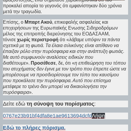
προκαλεί απορία το γεγονός ότι εμφανίστηκαν δύο χρόνια
μετά την τραγωδία.
Επίσης, ο
Μπαρτ Ακού
, επικεφαλής ασφαλείας και
επιχειρήσεων της Ευρωπαϊκής Ενωσης Σιδηροδρόμων
μέλος της επιτροπής διερεύνησης του ΕΟΔΑΣΑΑΜ,
τόνισε
χωρίς περιστροφή
ότι «
λάβαμε υπόψιν τα πάντα
σχετικά με τη φωτιά. Τα έλαια σιλικόνης είναι απίθανο να
έπαιξαν ρόλο στην πυρόσφαιρα και στην ανάπτυξη φωτιάς.
Με αυτό συμφωνούν αναλύσεις ειδικών που
διαθέτουμε
».
Προσέθεσε
, δε, ότι «
η επιθεώρηση του τόπου
του ατυχήματος δεν έγινε με τον τρόπο που έπρεπε ώστε να
μπορέσουμε να προσδιορίσουμε τον τύπο του καυσίμου
που προκάλεσε την πυρόσφαιρα. Αυτό που επίσημα
μετέφερε το τρένο δεν μπορεί να δικαιολογήσει την
πυρόσφαιρα
».
Δείτε εδώ
τη σύνοψη του πορίσματος
:
0767e23b91bf4dfa8e1ae9613694dcfd
Λήψη
Εδώ το πλήρες πόρισμα.