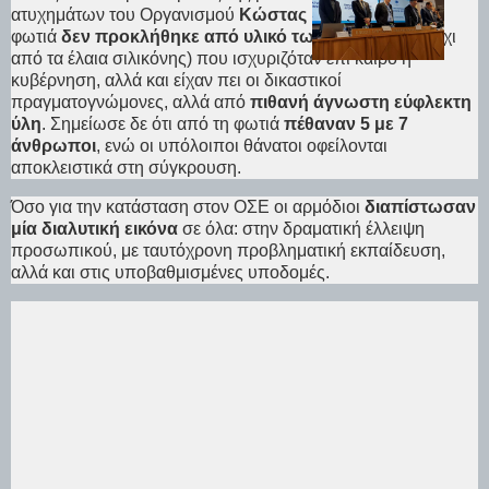
ατυχημάτων του Οργανισμού
Κώστας Καπετανίδης
, η
φωτιά
δεν προκλήθηκε από υλικό των τρένων
(άρα όχι
από τα έλαια σιλικόνης) που ισχυριζόταν επί καιρό η
κυβέρνηση, αλλά και είχαν πει οι δικαστικοί
πραγματογνώμονες, αλλά από
πιθανή άγνωστη εύφλεκτη
ύλη
. Σημείωσε δε ότι από τη φωτιά
πέθαναν 5 με 7
άνθρωποι
, ενώ οι υπόλοιποι θάνατοι οφείλονται
αποκλειστικά στη σύγκρουση.
Όσο για την κατάσταση στον ΟΣΕ οι αρμόδιοι
διαπίστωσαν
μία διαλυτική εικόνα
σε όλα: στην δραματική έλλειψη
προσωπικού, με ταυτόχρονη προβληματική εκπαίδευση,
αλλά και στις υποβαθμισμένες υποδομές.