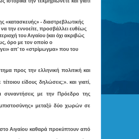
ς ιστορικά την τεκμηριώνετε και γιατί
ικης «κατασκευής» - διαστρεβλωτικής
ι να την εννοείτε, προσβάλλει
ευθέως
περιοχή του Αιγαίου
(και όχι ακριβώς
ως, όρο με τον οποίο ο
ει» απ’ το «στρίμωγμα» που του
ημα προς την ελληνική πολιτική και
έτοιου είδους δηλώσεις;». και γιατί,
αι συναντήσεις με την Πρόεδρο της
 εμπιστοσύνης» μεταξύ δύο χωρών σε
ς στο Αιγαίου καθαρά προκύπτουν από