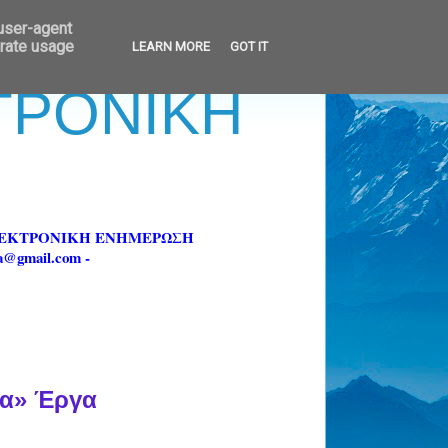
 user-agent
erate usage
LEARN MORE
GOT IT
ΚΤΡΟΝΙΚΗ
ΗΛΕΚΤΡΟΝΙΚΗ ΕΝΗΜΕΡΩΣΗ
fa@gmail.com -
ρα» Έργα