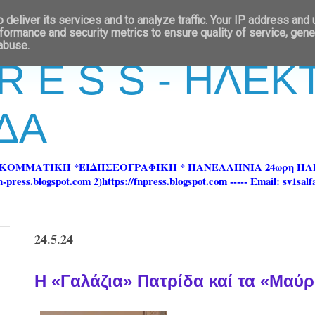
deliver its services and to analyze traffic. Your IP address and
formance and security metrics to ensure quality of service, gen
 abuse.
 R E S S - ΗΛΕ
ΔΑ
ΡΚΟΜΜΑΤΙΚΗ *ΕΙΔΗΣΕΟΓΡΑΦΙΚΗ * ΠΑΝΕΛΛΗΝΙΑ 24ωρη 
ss.blogspot.com 2)https://fnpress.blogspot.com ----- Email: sv1sal
24.5.24
Η «Γαλάζια» Πατρίδα καί τα «Μαύ