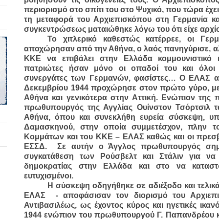
περιορισμό στο σπίτι του στο Ψυχικό, που τώρα έχει 
τη μεταφορά του Αρχιεπισκόπου στη Γερμανία κα
συγκεντρώσεως ματαιώθηκε λόγω του ότι είχε αρχί
Το χιτλερικό καθεστώς κατέρρεε, οι Γερ
αποχώρησαν από την Αθήνα, ο λαός πανηγύρισε, αλ
ΚΚΕ να επιβάλει στην Ελλάδα κομμουνιστικό 
πατριώτες ήσαν μόνο οι οπαδοί του και όλοι
συνεργάτες των Γερμανών, φασίστες… Ο ΕΛΑΣ αντ
Δεκεμβρίου 1944 προχώρησε στον πρώτο γύρο, με
Αθήνα και γενικότερα στην Αττική. Ενώπιον της 
πρωθυπουργός της Αγγλίας Ουίνστον Τσόρτσιλ τ
Αθήνα, όπου και συνεκλήθη ευρεία σύσκεψη, υ
Δαμασκηνού, στην οποία συμμετέσχον, πλην τ
Κομμάτων και του ΚΚΕ – ΕΛΑΣ καθώς και οι πρεσβε
ΕΣΣΔ. Σε αυτήν ο Άγγλος πρωθυπουργός σημε
συγκατάθεση των Ρούσβελτ και Στάλιν για να
δημοκρατίας στην Ελλάδα και στο να καταστο
ευτυχισμένοι.
Η σύσκεψη οδηγήθηκε σε αδιέξοδο και τελικά
ΕΛΑΣ - αποφάσισαν τον διορισμό του Αρχιεπ
Αντιβασιλέως, ως έχοντος κύρος και ηγετικές ικαν
1944 ενώπιον του πρωθυπουργού Γ. Παπανδρέου κα