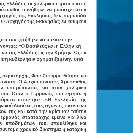
ης Ελλάδος τα χιτλερικά στρατεύματα.
ρύσανθος αρνήθηκε να μετάσχει στην
ρχηγός της Εκκλησίας δεν παραδίδει
. Ο Αρχηγός της Εκκλησίας έν καθήκον
χεια του ζητήθηκε να ορκίσει την
έγοντας:
«Ο Βασιλεύς και η Ελληνική
να της Ελλάδος εις την Κρήτην. Ως εκ
κίση κυβέρνησιν σχηματιζομένην υπό
 στρατάρχης Φον Στούμμε θέλησε να
πισκοπή. Ο Αρχιεπίσκοπος Χρύσανθος
ν επιτρέποντας και στον χιτλερικό
ι του. Όταν ο Γερμανός του ζήτησε η
τεύματα απάντησε:
«Η Εκκλησία της
ικού Λαού εις τους αγώνας του και να
κον της και κατά την κρίσιμον ταύτην
ερμανός στρατάρχης έμεινε για λίγο
ων υποδημάτων του, υποκλίθηκε και
ύντομο χρονικό διάστημα η κατοχική