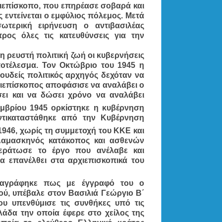
ρχιεπίσκοπο, που επηρέασε σοβαρά και
ς εντείνεται ο εμφύλιος πόλεμος. Μετά
ωτερική ειρήνευση ο αντιβασιλέας
ρος όλες τις κατευθύνσεις για την
 ρευστή πολιτική ζωή οι κυβερνήσεις
ποτέλεσμα. Τον Οκτώβριο του 1945 η
ουδείς πολιτικός αρχηγός δεχόταν να
ιεπίσκοπος αποφάσισε να αναλάβει ο
σει και να δώσει χρόνο να αναλάβει
βρίου 1945 ορκίστηκε η κυβέρνηση
ντικαταστάθηκε από την Κυβέρνηση
946, χωρίς τη συμμετοχή του ΚΚΕ και
Δαμασκηνός κατάκοπος και ασθενών
εράτωσε το έργο που ανέλαβε και
α επανέλθει στα αρχιεπισκοπικά του
αγράφηκε πως με έγγραφό του ο
ύ, υπέβαλε στον Βασιλιά Γεώργιο Β΄
υ υπενθύμισε τις συνθήκες υπό τις
λάδα την οποία έφερε στο χείλος της