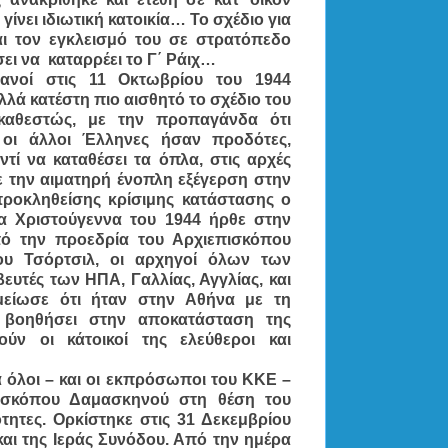
γίνει ιδιωτική κατοικία… Το σχέδιο για
ι τον εγκλεισμό του σε στρατόπεδο
σει να καταρρέει το Γ΄ Ράιχ…
μανοί στις 11 Οκτωβρίου του 1944
λά κατέστη πιο αισθητό το σχέδιο του
καθεστώς, με την προπαγάνδα ότι
 οι άλλοι Έλληνες ήσαν προδότες,
ί να καταθέσει τα όπλα, στις αρχές
 την αιματηρή ένοπλη εξέγερση στην
προκληθείσης κρίσιμης κατάστασης ο
α Χριστούγεννα του 1944 ήρθε στην
πό την προεδρία του Αρχιεπισκόπου
ου Τσόρτσιλ, οι αρχηγοί όλων των
υτές των ΗΠΑ, Γαλλίας, Αγγλίας, και
ίωσε ότι ήταν στην Αθήνα με τη
 βοηθήσει στην αποκατάσταση της
ύν οι κάτοικοί της ελεύθεροι και
 όλοι – και οι εκπρόσωποι του ΚΚΕ –
ισκόπου Δαμασκηνού στη θέση του
ότητες. Ορκίστηκε στις 31 Δεκεμβρίου
ι της Ιεράς Συνόδου. Από την ημέρα