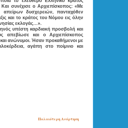
ποία το ελεύθερο Ελληνικό κράτος
 Και συνέχισε ο Αρχιεπίσκοπος:
«Με
ω απείρων δυσχερειών, πανταχόθεν
ις και το κράτος του Νόμου εις όλην
 γνησίας εκλογάς…».
κηνός υπέστη καρδιακή προσβολή και
ους απεβίωσε και ο Αρχιεπίσκοπος
 και ανώνυμοι. Ήσαν προκαθήμενοι με
ιλοκέρδεια, αγάπη στο ποίμνιο και
Παλαιότερη Ανάρτηση