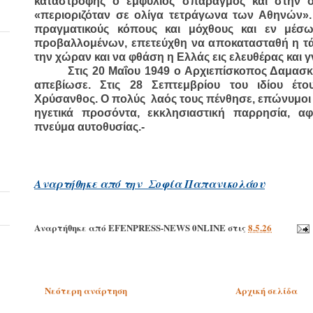
καταστροφής ο εμφύλιος σπαραγμός και στην ο
«περιοριζόταν σε ολίγα τετράγωνα των Αθηνών».
πραγματικούς κόπους και μόχθους και εν μέσ
προβαλλομένων, επετεύχθη να αποκατασταθή η τάξ
την χώραν και να φθάση η Ελλάς εις ελευθέρας και
Στις 20 Μαΐου 1949 ο Αρχιεπίσκοπος Δαμασ
απεβίωσε. Στις 28 Σεπτεμβρίου του ιδίου έτ
Χρύσανθος. Ο πολύς λαός τους πένθησε, επώνυμοι
ηγετικά προσόντα, εκκλησιαστική παρρησία, αφ
πνεύμα αυτοθυσίας.-
Αναρτήθηκε από την Σοφία Παπανικολάου
Αναρτήθηκε από
EFENPRESS-NEWS 0NLINE
στις
8.5.26
Νεότερη ανάρτηση
Αρχική σελίδα