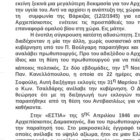
εκείνη ξεκινά μια μεγαλύτερη δοκιμασία για τον Α
την υγεία του. Αντί να αρχίσει η ανάπτυξη της χώρα
τη συμφωνία της Βάρκιζας (12/2/1945) για εσ
Αρχιεπίσκοπος ενέτεινε τις προσπάθειές του π
επαναφορά ομαλού βίου στη χώρα. Εις μάτην.
Η ένοπλη σύγκρουση κατέστη αδυσώπητη. Στη
διαδέχονταν η μία την άλλη, χωρίς ουσιαστικό α
κυβέρνηση υπό τον Π. Βούλγαρη παραιτήθηκε και 
αναλάβει πρωθυπουργός. Προ του αδιεξόδου ο Αρχ
ίδιος και τη θέση του πρωθυπουργού για να πιέ
η
κάποιος πολιτικός. Σε δύο εβδομάδες, την 1
Νοεμ
Παν. Κανελλόπουλου, η οποία σε 22 ημέρες α
η
Σοφούλη. Αυτή διεξήγαγε εκλογές την 31
Μαρτίου 1
ο Κων. Τσαλδάρης ανέλαβε την κυβέρνηση. Ο 
θεώρησε ότι με τη διεξαγωγή των εκλογών π
παραιτήθηκε από τη θέση του Αντιβασιλέως για ν
καθήκοντα.
ης
Στην «ΕΣΤΙΑ» της 5
Απριλίου 1946 αν
Αρχιεπίσκοπος Δαμασκηνός, δια του πρωθυπουργο
την παραίτησή του. Στο μακροσκελές έγγραφό το
οποίες ανέλαβε το υψηλό αξίωμα, ήτοι σε μιαν Ελ