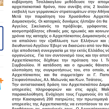
κυβέρνηση Τσολάκογλου μεθόδευσε την απο
αρχιεπισκοπικό θρόνο, που συνέβη στις 2 Ιουλί
εισβολή των γερμανικών στρατευμάτων στην Αθήνα
Μετά την παραίτηση του Χρυσάνθου Αρχιεπ
Δαμασκηνός. Οι κατοχικές δυνάμεις ήλπιζαν ότι θα
Αγγελος Σικελιανός το πρόβλεψε, γράφοντας
κοσμοπρόβλητος εθνικός μας ηρωικός και κοινωνι
χρόνια της κατοχής ο Αρχιεπίσκοπος Δαμασκηνός α
να απαλύνει την εξαθλίωση των Ελλήνων και 
διευθυντού Αγγέλου Έβερτ να διασώσει από τον θά
είχε αποδοτική συνεργασία με την εκτός Ελλάδος ν
οργανώσεις. Για τον συντονισμό τους και την απ
Αρχιεπίσκοπος δέχθηκε την πρόταση του Ι. Τσ
Συμβουλίου. Η κατάδοση και ο ηρωικός θάνατο
υλοποίηση της συγκροτήσεως του, στο οποίο, 
Αρχιεπίσκοπος και θα συμμετείχαν οι Γ. Παπ
Στεφανόπουλος, Αλ. Μυλωνάς και Κων. Τσάτσος.
Την αντιστασιακή δράση του Αρχιεπισκόπου Δαμα
υπηρεσίες πληροφοριών και στις αρχές Μα
παρακολούθηση. Ενόχλησε τους Γερμανούς ότι τέλ
στην Καισαριανή 200 πατριώτες την πρωτομαγιά τ
υπηρεσίες της Αρχιεπισκοπής να εντοπίσουν τα ο
βοηθήσουν τις οικογένειές τους. Ο Αρχιεπίσκοπος