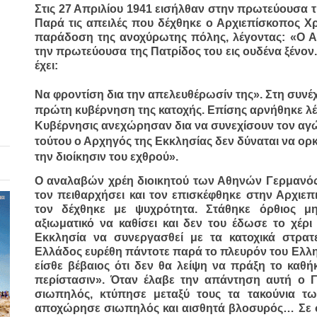
Στις 27 Απριλίου 1941 εισήλθαν στην πρωτεύουσα τ
Παρά τις απειλές που δέχθηκε ο Αρχιεπίσκοπος Χ
παράδοση της ανοχύρωτης πόλης, λέγοντας:
«Ο Α
την πρωτεύουσα της Πατρίδος του εις ουδένα ξένον
έχει:
Να φροντίση δια την απελευθέρωσίν της»
. Στη συνέ
πρώτη κυβέρνηση της κατοχής. Επίσης αρνήθηκε λ
Κυβέρνησις ανεχώρησαν δια να συνεχίσουν τον αγώ
τούτου ο Αρχηγός της Εκκλησίας δεν δύναται να ορ
την διοίκησιν του εχθρού
».
Ο αναλαβών χρέη διοικητού των Αθηνών Γερμανός
τον πειθαρχήσει και τον επισκέφθηκε στην Αρχιε
τον δέχθηκε με ψυχρότητα. Στάθηκε όρθιος μη
αξιωματικό να καθίσει και δεν του έδωσε το χέρ
Εκκλησία να συνεργασθεί με τα κατοχικά στρα
Ελλάδος ευρέθη πάντοτε παρά το πλευρόν του Ελλην
είσθε βέβαιος ότι δεν θα λείψη να πράξη το καθή
περίστασιν»
. Όταν έλαβε την απάντηση αυτή ο Γ
σιωπηλός, κτύπησε μεταξύ τους τα τακούνια τ
αποχώρησε σιωπηλός και αισθητά βλοσυρός… Σε σ