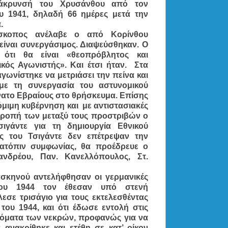
μάκρυνσή του Χρυσάνθου από τον
ου 1941, δηλαδή 66 ημέρες μετά την
.
ίσκοπος ανέλαβε ο από Κορίνθου
 είναι συνεργάσιμος. Διαψεύσθηκαν. Ο
 ότι θα είναι «θεοπρόβλητος και
κός Αγωνιστής». Και έτσι ήταν. Στα
γωνίστηκε να μετριάσει την πείνα και
με τη συνεργασία του αστυνομικού
νατο Εβραίους στο θρήσκευμα. Επίσης
όμιμη κυβέρνηση και με αντιστασιακές
οτροπή των μεταξύ τους προστριβών ο
ιγάντε για τη δημιουργία Εθνικού
ς του Τσιγάντε δεν επέτρεψαν την
κατόπιν συμφωνίας, θα προέδρευε ο
ανδρέου, Παν. Κανελλόπουλος, Στ.
σκηνού αντελήφθησαν οι γερμανικές
ΐου 1944 τον έθεσαν υπό στενή
εσε τρισάγιο για τους εκτελεσθέντας
ου 1944, και ότι έδωσε εντολή στις
νόματα των νεκρών, προφανώς για να
 ανακρίθηκε και ετέθη σε κατ’ οίκον