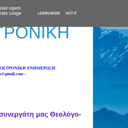
 user-agent
erate usage
LEARN MORE
GOT IT
ΚΤΡΟΝΙΚΗ
ΗΛΕΚΤΡΟΝΙΚΗ ΕΝΗΜΕΡΩΣΗ
fa@gmail.com -
υνεργάτη μας Θεολόγο-