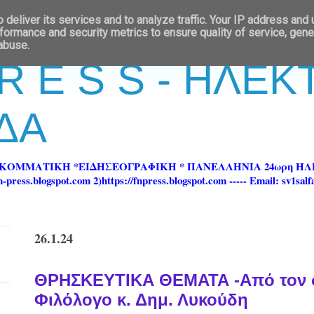
deliver its services and to analyze traffic. Your IP address and
formance and security metrics to ensure quality of service, gen
 abuse.
 R E S S - ΗΛΕ
ΔΑ
ΡΚΟΜΜΑΤΙΚΗ *ΕΙΔΗΣΕΟΓΡΑΦΙΚΗ * ΠΑΝΕΛΛΗΝΙΑ 24ωρη 
ss.blogspot.com 2)https://fnpress.blogspot.com ----- Email: sv1sal
26.1.24
ΘΡΗΣΚΕΥΤΙΚΑ ΘΕΜΑΤΑ -Από τον σ
Φιλόλογο κ. Δημ. Λυκούδη