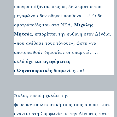
υπογραμμίζοντας πως «η διπλωματία του
μεγαφώνου δεν οδηγεί πουθενά…»! Ο δε
ομοτράπεζός του στα ΝΕΑ,
Μιχάλης
Μητσός
, επιρρίπτει την ευθύνη στον Δένδια,
«που ανέβασε τους τόνους», ώστε «να
αποτυπωθούν δημοσίως οι υπαρκτές …
αλλά
όχι και αγεφύρωτες
ελληνοτουρκικές
διαφωνίες…»!
Άλλοι, επειδή χαλάει την
ψευδοαντιπολιτευτική τους τους σούπα –πότε
ενάντια στη Συμφωνία με την Αίγυπτο, πότε