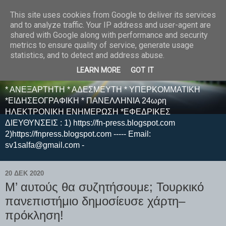
This site uses cookies from Google to deliver its services
E F E N P R E S S -
and to analyze traffic. Your IP address and user-agent are
shared with Google along with performance and security
ΗΛΕΚΤΡΟΝΙΚΗ
metrics to ensure quality of service, generate usage
statistics, and to detect and address abuse.
ΕΦΗΜΕΡΙΔΑ
LEARN MORE
GOT IT
* ΑΝΕΞΑΡΤΗΤΗ * ΑΔΕΣΜΕΥΤΗ * ΥΠΕΡΚΟΜΜΑΤΙΚΗ
*ΕΙΔΗΣΕΟΓΡΑΦΙΚΗ * ΠΑΝΕΛΛΗΝΙΑ 24ωρη
ΗΛΕΚΤΡΟΝΙΚΗ ΕΝΗΜΕΡΩΣΗ *ΕΦΕΔΡΙΚΕΣ
ΔΙΕΥΘΥΝΣΕΙΣ : 1) https://fn-press.blogspot.com
2)https://fnpress.blogspot.com ----- Email:
sv1salfa@gmail.com -
20 ΔΕΚ 2020
Μ’ αυτούς θα συζητήσουμε; Τουρκικό
πανεπιστήμιο δημοσίευσε χάρτη–
πρόκληση!