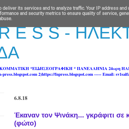
deliver its services and to analyze traffic. Your IP address and
formance and security metrics to ensure quality of service, gen
 abuse.
 R E S S - ΗΛΕ
ΔΑ
ΡΚΟΜΜΑΤΙΚΗ *ΕΙΔΗΣΕΟΓΡΑΦΙΚΗ * ΠΑΝΕΛΛΗΝΙΑ 24ωρη 
ss.blogspot.com 2)https://fnpress.blogspot.com ----- Email: sv1sal
6.8.18
Έκαναν τον Ψινάκη... γκράφιτι σε
(φώτο)