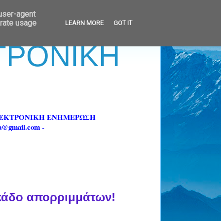
 user-agent
erate usage
LEARN MORE
GOT IT
ΚΤΡΟΝΙΚΗ
ΗΛΕΚΤΡΟΝΙΚΗ ΕΝΗΜΕΡΩΣΗ
fa@gmail.com -
 κάδο απορριμμάτων!