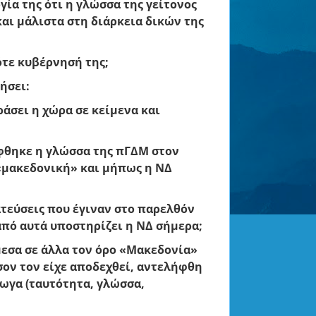
γία της ότι η γλώσσα της γείτονος
αι μάλιστα στη διάρκεια δικών της
ότε κυβέρνησή της;
ήσει:
ράσει η χώρα σε κείμενα και
ήφθηκε η γλώσσα της πΓΔΜ στον
«μακεδονική» και μήπως η ΝΔ
ατεύσεις που έγιναν στο παρελθόν
από αυτά υποστηρίζει η ΝΔ σήμερα;
άμεσα σε άλλα τον όρο «Μακεδονία»
σον τον είχε αποδεχθεί, αντελήφθη
γωγα (ταυτότητα, γλώσσα,