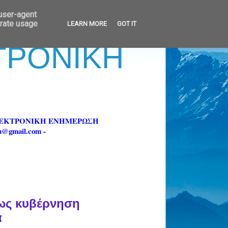
 user-agent
erate usage
LEARN MORE
GOT IT
ΚΤΡΟΝΙΚΗ
ΗΛΕΚΤΡΟΝΙΚΗ ΕΝΗΜΕΡΩΣΗ
fa@gmail.com -
 ως κυβέρνηση
α