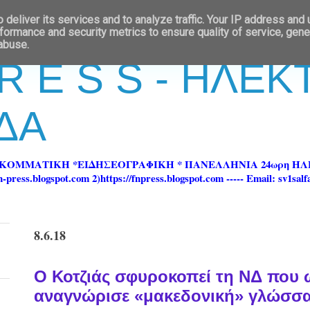
deliver its services and to analyze traffic. Your IP address and
formance and security metrics to ensure quality of service, gen
 abuse.
 R E S S - ΗΛΕ
ΔΑ
ΡΚΟΜΜΑΤΙΚΗ *ΕΙΔΗΣΕΟΓΡΑΦΙΚΗ * ΠΑΝΕΛΛΗΝΙΑ 24ωρη 
ss.blogspot.com 2)https://fnpress.blogspot.com ----- Email: sv1sal
8.6.18
Ο Κοτζιάς σφυροκοπεί τη ΝΔ που
αναγνώρισε «μακεδονική» γλώσσ