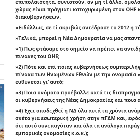
επιπολαιότητα, συνιστούν, αν μη τί άλλο, ομολο
χώρας είναι πράγματι κατοχυρωμένη στον ΟΗΕ κ
διακυβερνήσεων.
«Ειδάλλως, σε τί ακριβώς αντέδρασε το 2012 η τ
»Τελικά, μπορεί η Νέα Δημοκρατία να μας απαντ
»1) Πως φτάσαμε στο σημείο να πρέπει να αντιδ
πίνακες του ΟΗΕ;
»2) Πότε και επί ποιας κυβερνήσεως συμπεριλ
πίνακα των Ηνωμένων Εθνών με την ονομασία 
ευθύνεται γι’ αυτό;
»3) Ποια ονόματα προέβαλλε κατά τις διαπραγμ
οι κυβερνήσεις της Νέας Δημοκρατίας και ποιο 
»4) Έχει αποδεχθεί η ΝΔ όλα αυτά τα χρόνια αν
σκέτο για εσωτερική χρήση στην πΓΔΜ και, εφό
ότι αυτό συνεπαγόταν και όλα τα ανάλογα παρά
εμπορικές ονομασίες κ.ο.κ.);