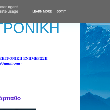
 user-agent
erate usage
LEARN MORE
GOT IT
ΚΤΡΟΝΙΚΗ
ΗΛΕΚΤΡΟΝΙΚΗ ΕΝΗΜΕΡΩΣΗ
fa@gmail.com -
Κάρπαθο