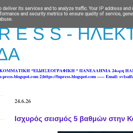
deliver its services and to analyze traffic. Your IP address and
formance and security metrics to ensure quality of service, gen
 abuse.
 R E S S - ΗΛΕ
ΔΑ
ΡΚΟΜΜΑΤΙΚΗ *ΕΙΔΗΣΕΟΓΡΑΦΙΚΗ * ΠΑΝΕΛΛΗΝΙΑ 24ωρη 
ss.blogspot.com 2)https://fnpress.blogspot.com ----- Email: sv1sal
24.6.26
Ισχυρός σεισμός 5 βαθμών στην 