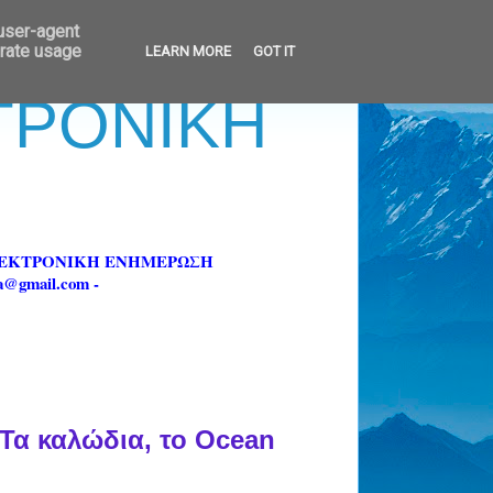
 user-agent
erate usage
LEARN MORE
GOT IT
ΚΤΡΟΝΙΚΗ
ΗΛΕΚΤΡΟΝΙΚΗ ΕΝΗΜΕΡΩΣΗ
fa@gmail.com -
 Τα καλώδια, το Ocean