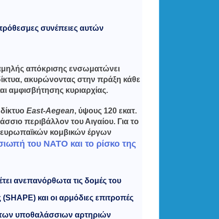
οπρόθεσμες συνέπειες αυτών
χαμηλής απόκρισης ενσωματώνει
ίκτυα, ακυρώνοντας στην πράξη κάθε
αι αμφισβήτησης κυριαρχίας.
 δίκτυο
East-Aegean
, ύψους 120 εκατ.
σσιο περιβάλλον του Αιγαίου. Για το
ν ευρωπαϊκών κομβικών έργων
ιωπή του ΝΑΤΟ και το ρίσκο της
τει ανεπανόρθωτα τις δομές του
 (SHAPE) και οι αρμόδιες επιτροπές
α των υποθαλάσσιων αρτηριών