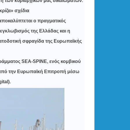
ση των κυριαρχικών μας δικαιωμάτων.
ρίζα» σχέδια
 αποκαλύπτεται ο πραγματικός
ς εγκλωβισμός της Ελλάδας και η
τοδοτική σφραγίδα της Ευρωπαϊκής
γράμματος SEA-SPINE, ενός κομβικού
 από την Ευρωπαϊκή Επιτροπή μέσω
tal).