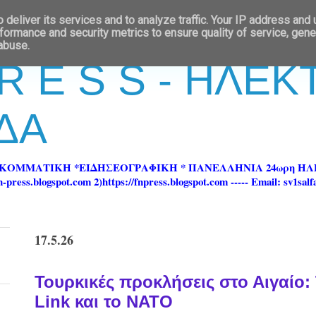
deliver its services and to analyze traffic. Your IP address and
formance and security metrics to ensure quality of service, gen
 abuse.
 R E S S - ΗΛΕ
ΔΑ
ΡΚΟΜΜΑΤΙΚΗ *ΕΙΔΗΣΕΟΓΡΑΦΙΚΗ * ΠΑΝΕΛΛΗΝΙΑ 24ωρη 
ss.blogspot.com 2)https://fnpress.blogspot.com ----- Email: sv1sal
17.5.26
Τουρκικές προκλήσεις στο Αιγαίο:
Link και το ΝΑΤΟ