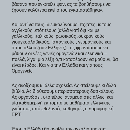
βάσανα που εγκατέλειψαν, ας τα βοηθήσουμε να
ζήσουν καλύτερα εκεί όπου εγκαταστάθηκαν.
Και αντί να τους ¨διευκολύνουμε¨ τάχατες με τους
αγγλικούς υπότιτλους (αλλά γιατί όχι και με
γαλλικούς, ιταλικούς, ρωσικούς ,ουκρανικούς,
γιουγκοσλαβικούς, Ισπανικούς , γερμανικούς και
όπου αλλού ζουν Ελληνες), ας φροντίσουμε να
μάθουν οι νέες γενιές ομογενών και ελληνικά –
πολλά, λίγα, μια λέξη ό,τι καταφέρουν να μάθουν, θα
είναι κέρδος. Και για την Ελλάδα και για τους
Ομογενείς.
Ας ανοίξουμε κι άλλα σχολεία. Ας στείλουμε κι άλλα
βιβλία. Ας διαθέσουμε περισσότερους δασκάλους.
Ας οργανώσει, στο τέλος, ανάμεσα στις άλλες, και
μία καθημερινή εκπομπή με μαθήματα ελληνικής
γλώσσας από εθελοντές καθηγητές η δορυφορική
ΕΡΤ.
Έτσι, η Ελλάδα θα ανοίξει την αγκαλιά της στα