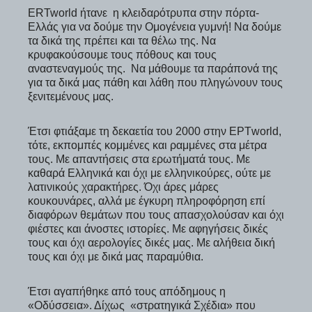
ΕRTworld ήτανε η κλειδαρότρυπα στην πόρτα-
Ελλάς για να δούμε την Ομογένεια γυμνή! Να δούμε
τα δικά της πρέπει και τα θέλω της. Να
κρυφακούσουμε τους πόθους και τους
αναστεναγμούς της. Να μάθουμε τα παράπονά της
για τα δικά μας πάθη και λάθη που πληγώνουν τους
ξενιτεμένους μας.
Έτσι φτιάξαμε τη δεκαετία του 2000 στην ΕΡΤworld,
τότε, εκπομπές κομμένες και ραμμένες στα μέτρα
τους. Με απαντήσεις στα ερωτήματά τους. Με
καθαρά Ελληνικά και όχι με ελληνικούρες, ούτε με
λατινικούς χαρακτήρες. Όχι άρες μάρες
κουκουνάρες, αλλά με έγκυρη πληροφόρηση επί
διαφόρων θεμάτων που τους απασχολούσαν και όχι
φιέστες και άνοστες ιστορίες. Με αφηγήσεις δικές
τους και όχι αερολογίες δικές μας. Με αλήθεια δική
τους και όχι με δικά μας παραμύθια.
Έτσι αγαπήθηκε από τους απόδημους η
«Οδύσσεια». Δίχως «στρατηγικά Σχέδια» που