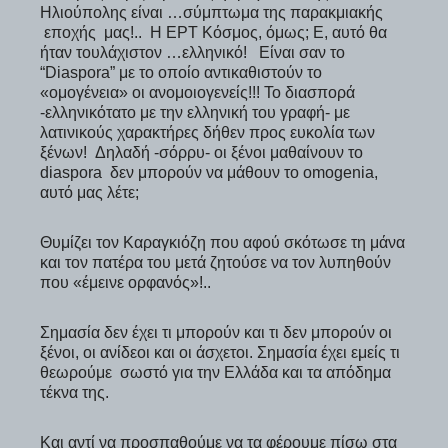
Ηλιούπολης είναι …σύμπτωμα της παρακμιακής
εποχής μας!.. Η ΕΡΤ Κόσμος, όμως; Ε, αυτό θα
ήταν τουλάχιστον …ελληνικό! Είναι σαν το
“Diaspora” με το οποίο αντικαθιστούν το
«ομογένεια» οι ανομοιογενείς!!! Το διασπορά
-ελληνικότατο με την ελληνική του γραφή- με
λατινικούς χαρακτήρες δήθεν προς ευκολία των
ξένων! Δηλαδή -σόρρυ- οι ξένοι μαθαίνουν το
diaspora δεν μπορούν να μάθουν το omogenia,
αυτό μας λέτε;
Θυμίζει τον Καραγκιόζη που αφού σκότωσε τη μάνα
και τον πατέρα του μετά ζητούσε να τον λυπηθούν
που «έμεινε ορφανός»!..
Σημασία δεν έχει τι μπορούν και τι δεν μπορούν οι
ξένοι, οι ανίδεοι και οι άσχετοι. Σημασία έχει εμείς τι
θεωρούμε σωστό για την Ελλάδα και τα απόδημα
τέκνα της.
Και αντί να προσπαθούμε να τα φέρουμε πίσω στα