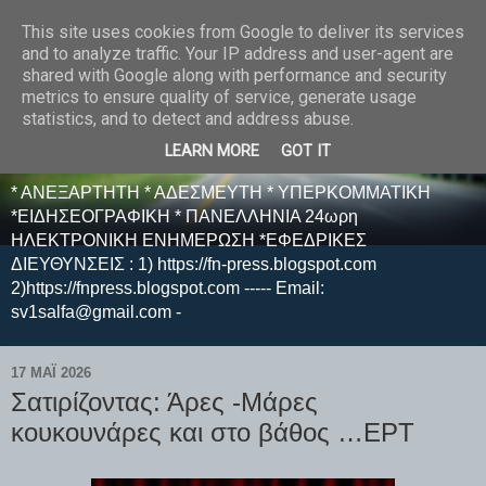
This site uses cookies from Google to deliver its services
E F E N P R E S S -
and to analyze traffic. Your IP address and user-agent are
shared with Google along with performance and security
ΗΛΕΚΤΡΟΝΙΚΗ
metrics to ensure quality of service, generate usage
statistics, and to detect and address abuse.
ΕΦΗΜΕΡΙΔΑ
LEARN MORE
GOT IT
* ΑΝΕΞΑΡΤΗΤΗ * ΑΔΕΣΜΕΥΤΗ * ΥΠΕΡΚΟΜΜΑΤΙΚΗ
*ΕΙΔΗΣΕΟΓΡΑΦΙΚΗ * ΠΑΝΕΛΛΗΝΙΑ 24ωρη
ΗΛΕΚΤΡΟΝΙΚΗ ΕΝΗΜΕΡΩΣΗ *ΕΦΕΔΡΙΚΕΣ
ΔΙΕΥΘΥΝΣΕΙΣ : 1) https://fn-press.blogspot.com
2)https://fnpress.blogspot.com ----- Email:
sv1salfa@gmail.com -
17 ΜΑΪ́ 2026
Σατιρίζοντας: Άρες -Μάρες
κουκουνάρες και στο βάθος …ΕΡΤ