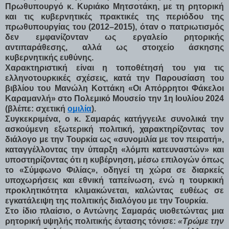
Πρωθυπουργό κ. Κυριάκο Μητσοτάκη, με τη ρητορική
και τις κυβερνητικές πρακτικές της περιόδου της
πρωθυπουργίας του (2012–2015), όταν ο πατριωτισμός
δεν εμφανίζονταν ως εργαλείο ρητορικής
αντιπαράθεσης, αλλά ως στοιχείο άσκησης
κυβερνητικής ευθύνης.
Χαρακτηριστική είναι η τοποθέτησή του για τις
ελληνοτουρκικές σχέσεις, κατά την Παρουσίαση του
βιβλίου του Μανώλη Κοττάκη «Οι Απόρρητοι Φάκελοι
Καραμανλή» στο Πολεμικό Μουσείο την 1η Ιουλίου 2024
(βλέπε: σχετική
ομιλία
).
Συγκεκριμένα, ο
κ. Σαμαράς κατήγγειλε συνολικά την
ασκούμενη εξωτερική πολιτική, χαρακτηρίζοντας τον
διάλογο με την Τουρκία ως «συνομιλία με τον πειρατή»,
καταγγέλλοντας την ύπαρξη «λόμπι κατευναστών» και
υποστηρίζοντας ότι η κυβέρνηση, μέσω επιλογών όπως
το «Σύμφωνο Φιλίας», οδηγεί τη χώρα σε διαρκείς
υποχωρήσεις και εθνική ταπείνωση, ενώ η τουρκική
προκλητικότητα κλιμακώνεται, καλώντας ευθέως σε
εγκατάλειψη της πολιτικής διαλόγου με την Τουρκία.
Στο ίδιο πλαίσιο, ο Αντώνης Σαμαράς υιοθετώντας μια
ρητορική υψηλής πολιτικής έντασης τόνισε:
«Τρώμε την