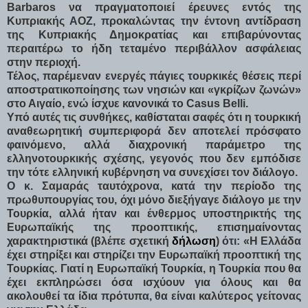
Barbaros να πραγματοποιεί έρευνες εντός της
Κυπριακής ΑΟΖ, προκαλώντας την έντονη αντίδραση
της Κυπριακής Δημοκρατίας και επιβαρύνοντας
περαιτέρω το ήδη τεταμένο περιβάλλον ασφάλειας
στην περιοχή.
Τέλος, παρέμεναν ενεργές πάγιες τουρκικές θέσεις περί
αποστρατικοποίησης των νησιών και «γκρίζων ζωνών»
στο Αιγαίο, ενώ ίσχυε κανονικά το Casus Belli.
Υπό αυτές τις συνθήκες, καθίσταται σαφές ότι η τουρκική
αναθεωρητική συμπεριφορά δεν αποτελεί πρόσφατο
φαινόμενο, αλλά διαχρονική παράμετρο της
ελληνοτουρκικής σχέσης, γεγονός που δεν εμπόδισε
την τότε ελληνική κυβέρνηση να συνεχίσει τον διάλογο.
Ο κ. Σαμαράς ταυτόχρονα, κατά την περίοδο της
πρωθυπουργίας του, όχι μόνο διεξήγαγε διάλογο με την
Τουρκία, αλλά ήταν και ένθερμος υποστηρικτής της
Ευρωπαϊκής της προοπτικής, επισημαίνοντας
χαρακτηριστικά (βλέπε σχετική
δήλωση
) ότι: «Η Ελλάδα
έχει στηρίξει και στηρίζει την Ευρωπαϊκή προοπτική της
Τουρκίας. Γιατί η Ευρωπαϊκή Τουρκία, η Τουρκία που θα
έχει εκπληρώσει όσα ισχύουν για όλους και θα
ακολουθεί τα ίδια πρότυπα, θα είναι καλύτερος γείτονας