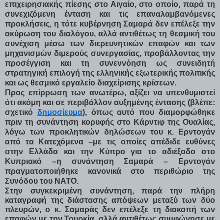
επιχειρησιακής πίεσης στο Αιγαίο, στο οποίο, παρά τη
συνεχιζόμενη ένταση και τις επαναλαμβανόμενες
προκλήσεις, η τότε κυβέρνηση Σαμαρά δεν επέλεξε την
ακύρωση του διαλόγου, αλλά αντιθέτως τη θεσμική του
συνέχιση μέσω των διερευνητικών επαφών και των
μηχανισμών διμερούς συνεργασίας, προβάλλοντας την
προσέγγιση και τη συνεννόηση ως συνειδητή
στρατηγική επιλογή της ελληνικής εξωτερικής πολιτικής
και ως θεσμικό εργαλείο διαχείρισης κρίσεων.
Προς επίρρωση των ανωτέρω, αξίζει να υπενθυμιστεί
ότι ακόμη και σε περιβάλλον αυξημένης έντασης (βλέπε:
σχετικό
δημοσίευμα
), όπως αυτό που διαμορφώθηκε
πριν τη συνάντηση κορυφής στο Κάρντιφ της Ουαλίας,
λόγω των προκλητικών δηλώσεων του κ. Ερντογάν
από τα Κατεχόμενα –με τις οποίες απέδιδε ευθύνες
στην Ελλάδα και την Κύπρο για το αδιέξοδο στο
Κυπριακό –η συνάντηση Σαμαρά – Ερντογάν
πραγματοποιήθηκε κανονικά στο περιθώριο της
Συνόδου του ΝΑΤΟ.
Στην συγκεκριμένη συνάντηση, παρά την πλήρη
καταγραφή της διάστασης απόψεων μεταξύ των δύο
πλευρών, ο κ. Σαμαράς δεν επέλεξε τη διακοπή των
επαφών με την Τουρκία, αλλά αντιθέτως συμφώνησε με