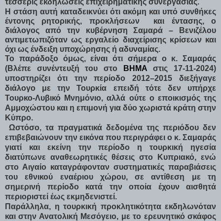
τέσσερις εκδηλώσεις επιχειρηματικής συνεργασίας.
Η στάση αυτή καταδεικνύει ότι ακόμη και υπό συνθήκες
έντονης ρητορικής, προκλήσεων και έντασης, ο
διάλογος από την κυβέρνηση Σαμαρά – Βενιζέλου
αντιμετωπιζόταν ως εργαλείο διαχείρισης κρίσεων και
όχι ως ένδειξη υποχώρησης ή αδυναμίας.
Το παράδοξο όμως, είναι ότι σήμερα ο κ. Σαμαράς
(Βλέπε συνέντευξή του στο
ΒΗΜΑ
στις 17-11-2024)
υποστηρίζει ότι την περίοδο 2012–2015 διεξήγαγε
διάλογο με την Τουρκία επειδή τότε δεν υπήρχε
Τουρκο-Λυβικό Μνημόνιο, αλλά ούτε ο εποικισμός της
Αμμοχώστου και η επιμονή για δύο χωριστά κράτη στην
Κύπρο.
Ωστόσο, τα πραγματικά δεδομένα της περιόδου δεν
επιβεβαιώνουν την εικόνα που περιγράφει ο κ. Σαμαράς
γιατί και εκείνη την περίοδο η τουρκική ηγεσία
διατύπωνε αναθεωρητικές θέσεις στο Κυπριακό, ενώ
στο Αιγαίο καταγράφονταν συστηματικές παραβιάσεις
του εθνικού εναέριου χώρου, σε αντίθεση με τη
σημερινή περίοδο κατά την οποία έχουν αισθητά
περιοριστεί έως εκμηδενιστεί.
Παράλληλα, η τουρκική προκλητικότητα εκδηλωνόταν
και στην Ανατολική Μεσόγειο, με το ερευνητικό σκάφος