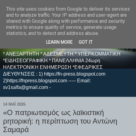
This site uses cookies from Google to deliver its services
E F E N P R E S S -
and to analyze traffic. Your IP address and user-agent are
shared with Google along with performance and security
ΗΛΕΚΤΡΟΝΙΚΗ
metrics to ensure quality of service, generate usage
statistics, and to detect and address abuse.
ΕΦΗΜΕΡΙΔΑ
LEARN MORE
GOT IT
* ΑΝΕΞΑΡΤΗΤΗ * ΑΔΕΣΜΕΥΤΗ * ΥΠΕΡΚΟΜΜΑΤΙΚΗ
*ΕΙΔΗΣΕΟΓΡΑΦΙΚΗ * ΠΑΝΕΛΛΗΝΙΑ 24ωρη
ΗΛΕΚΤΡΟΝΙΚΗ ΕΝΗΜΕΡΩΣΗ *ΕΦΕΔΡΙΚΕΣ
ΔΙΕΥΘΥΝΣΕΙΣ : 1) https://fn-press.blogspot.com
2)https://fnpress.blogspot.com ----- Email:
sv1salfa@gmail.com -
14 ΜΑΪ́ 2026
«Ο πατριωτισμός ως λαϊκιστική
ρητορική: η περίπτωση του Αντώνη
Σαμαρά