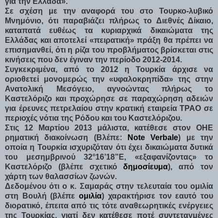
για την Ελλάδα».
Σε σχέση με την αναφορά του στο Τουρκο-λυβικό
Μνημόνιο, ότι παραβιάζει πλήρως το Διεθνές Δίκαιο,
καταπατά ευθέως τα κυριαρχικά δικαιώματα της
Ελλάδας και αποτελεί «πειρατική» πράξη θα πρέπει να
επισημανθεί, ότι η ρίζα του προβλήματος βρίσκεται στις
κινήσεις που δεν έγιναν την περίοδο 2012-2014.
Συγκεκριμένα, από το 2012 η Τουρκία άρχισε να
οριοθετεί μονομερώς την «υφαλοκρηπίδα» της στην
Ανατολική Μεσόγειο, αγνοώντας πλήρως το
Καστελόριζο και προχώρησε σε παραχώρηση αδειών
για έρευνες πετρελαίου στην κρατική εταιρεία TPAO σε
περιοχές νότια της Ρόδου και του Καστελόριζου.
Στις 12 Μαρτίου 2013 μάλιστα, κατέθεσε στον ΟΗΕ
ρηματική διακοίνωση (Βλέπε:
Note Verbale
) με την
οποία η Τουρκία ισχυριζόταν ότι έχει δικαιώματα δυτικά
του μεσημβρινού 32°16’18”E, «εξαφανίζοντας» το
Καστελόριζο (βλέπε σχετικό
δημοσίευμα
), από τον
χάρτη των θαλασσίων ζωνών.
Δεδομένου ότι ο κ. Σαμαράς στην τελευταία του ομιλία
στη Βουλή (βλέπε
ομιλία
) χαρακτήρισε τον εαυτό του
διορατικό, έπειτα από τις τότε αναθεωρητικές ενέργειες
της Τουρκίας, γιατί δεν κατέθεσε ποτέ συντεταγμένες