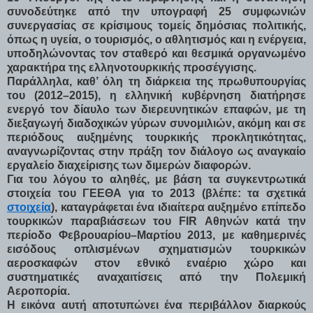
συνοδεύτηκε από την υπογραφή 25 συμφωνιών
συνεργασίας σε κρίσιμους τομείς δημόσιας πολιτικής,
όπως η υγεία, ο τουρισμός, ο αθλητισμός και η ενέργεια,
υποδηλώνοντας τον σταθερό και θεσμικά οργανωμένο
χαρακτήρα της ελληνοτουρκικής προσέγγισης.
Παράλληλα, καθ’ όλη τη διάρκεια της πρωθυπουργίας
του (2012–2015), η ελληνική κυβέρνηση διατήρησε
ενεργό τον δίαυλο των διερευνητικών επαφών, με τη
διεξαγωγή διαδοχικών γύρων συνομιλιών, ακόμη και σε
περιόδους αυξημένης τουρκικής προκλητικότητας,
αναγνωρίζοντας στην πράξη τον διάλογο ως αναγκαίο
εργαλείο διαχείρισης των διμερών διαφορών.
Για του λόγου το αληθές, με βάση τα συγκεντρωτικά
στοιχεία του ΓΕΕΘΑ για το 2013 (βλέπε: τα σχετικά
στοιχεία
), καταγράφεται ένα ιδιαίτερα αυξημένο επίπεδο
τουρκικών παραβιάσεων του FIR Αθηνών κατά την
περίοδο Φεβρουαρίου–Μαρτίου 2013, με καθημερινές
εισόδους οπλισμένων σχηματισμών τουρκικών
αεροσκαφών στον εθνικό εναέριο χώρο και
συστηματικές αναχαιτίσεις από την Πολεμική
Αεροπορία.
Η εικόνα αυτή αποτυπώνει ένα περιβάλλον διαρκούς