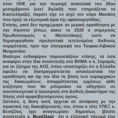
στον ΟΗΕ για την περιοχή ανατολικά του 28ου
μεσημβρινού (εκεί δηλαδή που επηρεάζεται το
Καστελόριζο),
παρότι είχε εν ισχύ τον νόμο Μανιάτη
που όριζε τα εξωτερικά όρια της υφαλοκρηπίδας;
Επίσης, γιατί δεν προχώρησε σε μερική οριοθέτηση με
την Αίγυπτο (όπως έκανε το 2020 ο σημερινός
Πρωθυπουργός κ. Μητσοτάκης), ώστε να
δημιουργηθούν προληπτικά τετελεσμένα διεθνούς
νομιμότητας πριν την υπογραφή του Τουρκο-Λιβυκού
Μνημονίου;
Ιδιαίτερο ενδιαφέρον παρουσιάζουν επίσης, τα όσα
αναφέρει στην ίδια συνέντευξη στο ΒΗΜΑ ο κ. Σαμαράς
για το ζήτημα της ΑΟΖ, όπου υποστηρίζει ότι η Ελλάδα
οφείλει να διαπραγματεύεται αποκλειστικά την
οριοθέτηση και όχι την ίδια τη βάση των κυριαρχικών
της δικαιωμάτων, απορρίπτοντας εμμέσως κάθε
συζήτηση που θα μπορούσε να οδηγήσει σε
συνυποσχετικό ή προσφυγή στο Διεθνές Δικαστήριο της
Χάγης υπό αμφισβητούμενους όρους.
Ωστόσο, η θέση αυτή έρχεται σε αντίφαση με την
πρακτική της διακυβέρνησής του, όπου ο τότε ΥΠΕΞ κ.
Βενιζέλος έχει αναγνωρίσει δημοσίως (βλέπε
συνέντευξη κ.
Βενιζέλου
) ότι η ελληνική πλευρά είχε