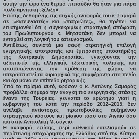
αυτήν την ώρα ένα θερμό επεισόδιο θα ήταν μια πάρα
πολύ αρνητική εξέλιξη».
Επίσης, δεδομένης της συχνής αναφοράς του κ. Σαμαρά
σε «κατευναστές» και «πατριώτες», θα πρέπει να
επισημανθεί ότι η συγκεκριμένη στρατηγική απόφαση
του Πρωθυπουργού κ. Μητσοτάκη δεν μπορεί να
ενταχθεί στη λογική του κατευνασμού.
Αντιθέτως, συνιστά μια σαφή στρατηγική επιλογή
ενεργητικής αποτροπής και έμπρακτης υποστήριξης
της Κυπριακής Δημοκρατίας, ενισχύοντας την
αξιοπιστία της ελληνικής εξωτερικής πολιτικής και
αποτυπώνοντας την πρόθεση της χώρας να
υπερασπιστεί τα κυριαρχικά της συμφέροντα στο πεδίο
και όχι μόνο σε επίπεδο ρητορικής.
Υπό το πρίσμα αυτό, εφόσον ο κ. Αντώνης Σαμαράς
προβάλλει σήμερα την ανάγκη πιο ενεργητικής στάσης
έναντι της Τουρκίας, γεννάται το ερώτημα γιατί η
κυβέρνησή του κατά την περίοδο 2012–2015, δεν
ανέλαβε αντίστοιχες πρωτοβουλίες αυξημένου
στρατηγικού κόστους και ρίσκου τόσο στο Αιγαίο όσο
και στην Ανατολική Μεσόγειο;
Η αναφορά, επίσης, περί «εθνικού ευτελισμού» σε
περίπτωση αποχώρησης της Ελλάδας από την Κύπρο