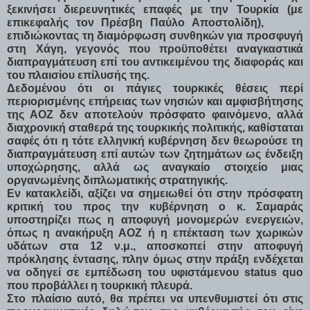
ξεκινήσει διερευνητικές επαφές με την Τουρκία (με
επικεφαλής τον Πρέσβη Παύλο Αποστολίδη),
επιδιώκοντας τη διαμόρφωση συνθηκών για προσφυγή
στη Χάγη, γεγονός που προϋποθέτει αναγκαστικά
διαπραγμάτευση επί του αντικειμένου της διαφοράς και
του πλαισίου επίλυσής της.
Δεδομένου ότι οι πάγιες τουρκικές θέσεις περί
περιορισμένης επήρειας των νησιών και αμφισβήτησης
της ΑΟΖ δεν αποτελούν πρόσφατο φαινόμενο, αλλά
διαχρονική σταθερά της τουρκικής πολιτικής, καθίσταται
σαφές ότι η τότε ελληνική κυβέρνηση δεν θεωρούσε τη
διαπραγμάτευση επί αυτών των ζητημάτων ως ένδειξη
υποχώρησης, αλλά ως αναγκαίο στοιχείο μιας
οργανωμένης διπλωματικής στρατηγικής.
Εν κατακλείδι, αξίζει να σημειωθεί ότι στην πρόσφατη
κριτική του προς την κυβέρνηση ο κ. Σαμαράς
υποστηρίζει πως η αποφυγή μονομερών ενεργειών,
όπως η ανακήρυξη ΑΟΖ ή η επέκταση των χωρικών
υδάτων στα 12 ν.μ., αποσκοπεί στην αποφυγή
πρόκλησης έντασης, πλην όμως στην πράξη ενδέχεται
να οδηγεί σε εμπέδωση του υφιστάμενου status quo
που προβάλλει η τουρκική πλευρά.
Στο πλαίσιο αυτό, θα πρέπει να υπενθυμιστεί ότι στις