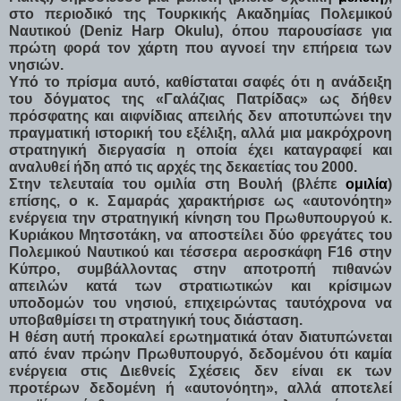
στο περιοδικό της Τουρκικής Ακαδημίας Πολεμικού
Ναυτικού (Deniz Harp Okulu), όπου παρουσίασε για
πρώτη φορά τον χάρτη που αγνοεί την επήρεια των
νησιών.
Υπό το πρίσμα αυτό, καθίσταται σαφές ότι η ανάδειξη
του δόγματος της «Γαλάζιας Πατρίδας» ως δήθεν
πρόσφατης και αιφνίδιας απειλής δεν αποτυπώνει την
πραγματική ιστορική του εξέλιξη, αλλά μια μακρόχρονη
στρατηγική διεργασία η οποία έχει καταγραφεί και
αναλυθεί ήδη από τις αρχές της δεκαετίας του 2000.
Στην τελευταία του ομιλία στη Βουλή (βλέπε
ομιλία
)
επίσης, ο κ. Σαμαράς χαρακτήρισε ως «αυτονόητη»
ενέργεια την στρατηγική κίνηση του Πρωθυπουργού κ.
Κυριάκου Μητσοτάκη, να αποστείλει δύο φρεγάτες του
Πολεμικού Ναυτικού και τέσσερα αεροσκάφη F16 στην
Κύπρο, συμβάλλοντας στην αποτροπή πιθανών
απειλών κατά των στρατιωτικών και κρίσιμων
υποδομών του νησιού, επιχειρώντας ταυτόχρονα να
υποβαθμίσει τη στρατηγική τους διάσταση.
Η θέση αυτή προκαλεί ερωτηματικά όταν διατυπώνεται
από έναν πρώην Πρωθυπουργό, δεδομένου ότι καμία
ενέργεια στις Διεθνείς Σχέσεις δεν είναι εκ των
προτέρων δεδομένη ή «αυτονόητη», αλλά αποτελεί