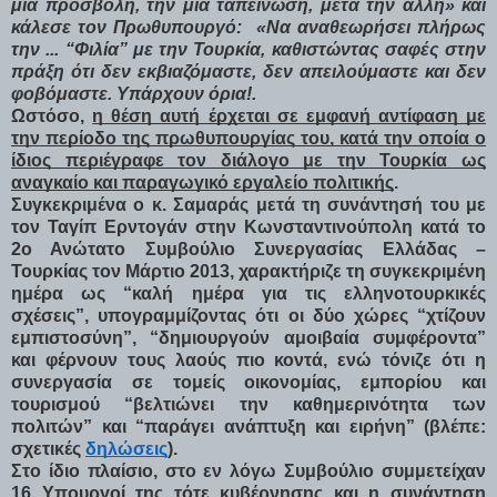
μια προσβολή, την μια ταπείνωση, μετά την άλλη» και
κάλεσε τον Πρωθυπουργό: «Να αναθεωρήσει πλήρως
την ... “Φιλία” με την Τουρκία, καθιστώντας σαφές στην
πράξη ότι δεν εκβιαζόμαστε, δεν απειλούμαστε και δεν
φοβόμαστε. Υπάρχουν όρια!.
Ωστόσο,
η θέση αυτή έρχεται σε εμφανή αντίφαση με
την περίοδο της πρωθυπουργίας του, κατά την οποία ο
ίδιος περιέγραφε τον διάλογο με την Τουρκία ως
αναγκαίο και παραγωγικό εργαλείο πολιτικής
.
Συγκεκριμένα ο κ. Σαμαράς μετά τη συνάντησή του με
τον Ταγίπ Ερντογάν στην Κωνσταντινούπολη κατά το
2ο Ανώτατο Συμβούλιο Συνεργασίας Ελλάδας –
Τουρκίας τον Μάρτιο 2013, χαρακτήριζε τη συγκεκριμένη
ημέρα ως “καλή ημέρα για τις ελληνοτουρκικές
σχέσεις”, υπογραμμίζοντας ότι οι δύο χώρες “χτίζουν
εμπιστοσύνη”, “δημιουργούν αμοιβαία συμφέροντα”
και φέρνουν τους λαούς πιο κοντά, ενώ τόνιζε ότι η
συνεργασία σε τομείς οικονομίας, εμπορίου και
τουρισμού “βελτιώνει την καθημερινότητα των
πολιτών” και “παράγει ανάπτυξη και ειρήνη” (βλέπε:
σχετικές
δηλώσεις
).
Στο ίδιο πλαίσιο, στο εν λόγω Συμβούλιο συμμετείχαν
16 Υπουργοί της τότε κυβέρνησης και η συνάντηση