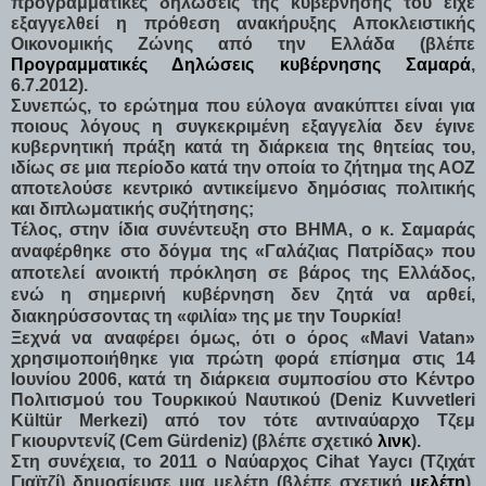
προγραμματικές δηλώσεις της κυβέρνησής του είχε
εξαγγελθεί η πρόθεση ανακήρυξης Αποκλειστικής
Οικονομικής Ζώνης από την Ελλάδα (βλέπε
Προγραμματικές Δηλώσεις κυβέρνησης Σαμαρά
,
6.7.2012).
Συνεπώς, το ερώτημα που εύλογα ανακύπτει είναι για
ποιους λόγους η συγκεκριμένη εξαγγελία δεν έγινε
κυβερνητική πράξη κατά τη διάρκεια της θητείας του,
ιδίως σε μια περίοδο κατά την οποία το ζήτημα της ΑΟΖ
αποτελούσε κεντρικό αντικείμενο δημόσιας πολιτικής
και διπλωματικής συζήτησης;
Τέλος, στην ίδια συνέντευξη στο ΒΗΜΑ, ο κ. Σαμαράς
αναφέρθηκε στο δόγμα της «Γαλάζιας Πατρίδας» που
αποτελεί ανοικτή πρόκληση σε βάρος της Ελλάδος,
ενώ η σημερινή κυβέρνηση δεν ζητά να αρθεί,
διακηρύσσοντας τη «φιλία» της με την Τουρκία!
Ξεχνά να αναφέρει όμως, ότι ο όρος «Mavi Vatan»
χρησιμοποιήθηκε για πρώτη φορά επίσημα στις 14
Ιουνίου 2006, κατά τη διάρκεια συμποσίου στο Κέντρο
Πολιτισμού του Τουρκικού Ναυτικού (Deniz Kuvvetleri
Kültür Merkezi) από τον τότε αντιναύαρχο Τζεμ
Γκιουρντενίζ (Cem Gürdeniz) (βλέπε σχετικό
λινκ
).
Στη συνέχεια, το 2011 ο Ναύαρχος Cihat Yaycı (Τζιχάτ
Γιαϊτζί) δημοσίευσε μια μελέτη (βλέπε σχετική
μελέτη
),