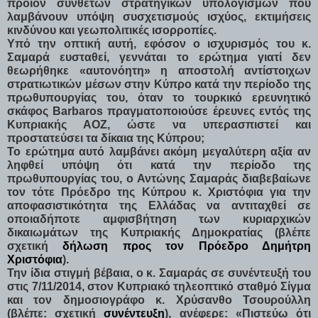
προϊόν σύνθετων στρατηγικών υπολογισμών που
λαμβάνουν υπόψη συσχετισμούς ισχύος, εκτιμήσεις
κινδύνου και γεωπολιτικές ισορροπίες.
Υπό την οπτική αυτή, εφόσον ο ισχυρισμός του κ.
Σαμαρά ευσταθεί, γεννάται το ερώτημα γιατί δεν
θεωρήθηκε «αυτονόητη» η αποστολή αντίστοιχων
στρατιωτικών μέσων στην Κύπρο κατά την περίοδο της
πρωθυπουργίας του, όταν το τουρκικό ερευνητικό
σκάφος Barbaros πραγματοποιούσε έρευνες εντός της
Κυπριακής ΑΟΖ, ώστε να υπερασπιστεί και
προστατεύσει τα δίκαια της Κύπρου;
Το ερώτημα αυτό λαμβάνει ακόμη μεγαλύτερη αξία αν
ληφθεί υπόψη ότι κατά την περίοδο της
πρωθυπουργίας του, ο Αντώνης Σαμαράς διαβεβαίωνε
τον τότε Πρόεδρο της Κύπρου κ. Χριστόφια για την
αποφασιστικότητα της Ελλάδας να αντιταχθεί σε
οποιαδήποτε αμφισβήτηση των κυριαρχικών
δικαιωμάτων της Κυπριακής Δημοκρατίας (βλέπε
σχετική
δήλωση προς τον Πρόεδρο Δημήτρη
Χριστόφια
).
Την ίδια στιγμή βέβαια, ο κ. Σαμαράς σε συνέντευξή του
στις 7/11/2014, στον Κυπριακό τηλεοπτικό σταθμό Σίγμα
και τον δημοσιογράφο κ. Χρύσανθο Τσουρούλλη
(βλέπε: σχετική
συνέντευξη
), ανέφερε: «Πιστεύω ότι