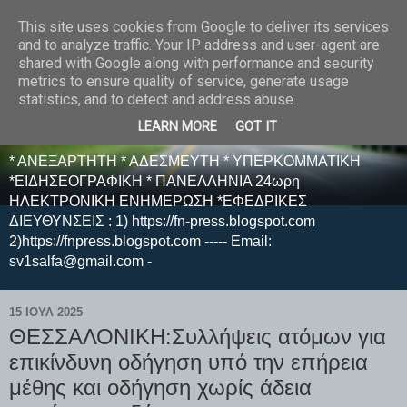
This site uses cookies from Google to deliver its services
E F E N P R E S S -
and to analyze traffic. Your IP address and user-agent are
shared with Google along with performance and security
ΗΛΕΚΤΡΟΝΙΚΗ
metrics to ensure quality of service, generate usage
statistics, and to detect and address abuse.
ΕΦΗΜΕΡΙΔΑ
LEARN MORE
GOT IT
* ΑΝΕΞΑΡΤΗΤΗ * ΑΔΕΣΜΕΥΤΗ * ΥΠΕΡΚΟΜΜΑΤΙΚΗ
*ΕΙΔΗΣΕΟΓΡΑΦΙΚΗ * ΠΑΝΕΛΛΗΝΙΑ 24ωρη
ΗΛΕΚΤΡΟΝΙΚΗ ΕΝΗΜΕΡΩΣΗ *ΕΦΕΔΡΙΚΕΣ
ΔΙΕΥΘΥΝΣΕΙΣ : 1) https://fn-press.blogspot.com
2)https://fnpress.blogspot.com ----- Email:
sv1salfa@gmail.com -
15 ΙΟΥΛ 2025
ΘΕΣΣΑΛΟΝΙΚΗ:Συλλήψεις ατόμων για
επικίνδυνη οδήγηση υπό την επήρεια
μέθης και οδήγηση χωρίς άδεια