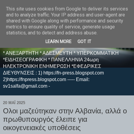
This site uses cookies from Google to deliver its services
E F E N P R E S S -
and to analyze traffic. Your IP address and user-agent are
shared with Google along with performance and security
ΗΛΕΚΤΡΟΝΙΚΗ
metrics to ensure quality of service, generate usage
statistics, and to detect and address abuse.
ΕΦΗΜΕΡΙΔΑ
LEARN MORE
GOT IT
* ΑΝΕΞΑΡΤΗΤΗ * ΑΔΕΣΜΕΥΤΗ * ΥΠΕΡΚΟΜΜΑΤΙΚΗ
*ΕΙΔΗΣΕΟΓΡΑΦΙΚΗ * ΠΑΝΕΛΛΗΝΙΑ 24ωρη
ΗΛΕΚΤΡΟΝΙΚΗ ΕΝΗΜΕΡΩΣΗ *ΕΦΕΔΡΙΚΕΣ
ΔΙΕΥΘΥΝΣΕΙΣ : 1) https://fn-press.blogspot.com
2)https://fnpress.blogspot.com ----- Email:
sv1salfa@gmail.com -
20 ΜΑΪ́ 2025
Ολοι μαζεύτηκαν στην Αλβανία, αλλά ο
πρωθυπουργός έλειπε για
οικογενειακές υποθέσεις