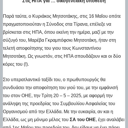
Στις ΗΠΑ για … οικογενειακή υπόθεση
Παρά ταύτα, ο Κυριάκος Μητσοτάκης, στις 16 Μαΐου οπότε
πραγματοποιούταν η Σύνοδος στα Τίρανα, επέλεξε να
βρίσκεται στις ΗΠΑ, όπου εκείνη την ημέρα, μαζί με την
σύζυγό του, Μαρέβα Γκραμπόφσκι Μητσοτάκη, ήταν στη
τελετή αποφοίτησης του γιου τους Κωνσταντίνου
Μητσοτάκη. Ως γνωστόν, στις ΗΠΑ σπουδάζουν και οι δύο
κόρες του (!).
Στο υπερατλαντικό ταξίδι του, ο πρωθυπουργός θα
συνδυάσει την αποφοίτηση του γιού του, με την εμφάνισή
του στον ΟΗΕ, την Τρίτη 20 – 5 – 2025, με αφορμή την
ανάληψη της προεδρίας του Συμβουλίου Ασφαλείας του
Οργανισμού από την Ελλάδα. Με την ευκαιρία, αν και η
Ελλάδα, ως μη μόνιμο μέλος του
ΣΑ του ΟΗΕ
, έχει αναλάβει
από 1ης Μαΐου την προεδρία του, δεν είδαμε να έχει πάρει