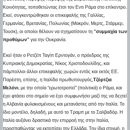
Κοινότητας, τοποθετώντας έτσι τον Εντι Ράμα στο επίκεντρο.
Εκεί, συγκεντρώθηκαν οι επικεφαλής της Γαλλίας,
Γερμανίας, Βρετανίας, Πολωνίας (Μακρόν, Μερτς, Στάρμερ,
Τουσκ), οι οποίοι θέλουν να σχηματίσουν τη
“συμμαχία των
προθύμων”
για την Ουκρανία.
Εκεί ήταν ο Ρετζέπ Ταγίπ Ερντογάν, ο πρόεδρος της
Κυπριακής Δημοκρατίας, Νίκος Χριστοδουλίδης, και
πάμπολλοι άλλοι επικεφαλής χωρών εντός και εκτός ΕΕ.
Παρέστη, επίσης, η Ιταλίδα πρωθυπουργός,
Τζόρτζια
Μελόνι
, με την οποία “ερωτοτροπεί” (πολιτικά) ο Ράμα, και
έχει φτάσει στο σημείο να έχει συμφωνήσει μαζί της να δεχτεί
η Αλβανία φυλακισμένους και μετανάστες από την Ιταλία. Το
ίδιο μοντέλο, δηλαδή, με αυτό το Τραμπ με το Σαλβαδόρ. Η
Ιταλία αυξάνει δραστικά την επιρροή της στην Ιταλία,
προσπαθώντας να εκτοπίσει την Ελλάδα. Την ίδια στιγμή, η