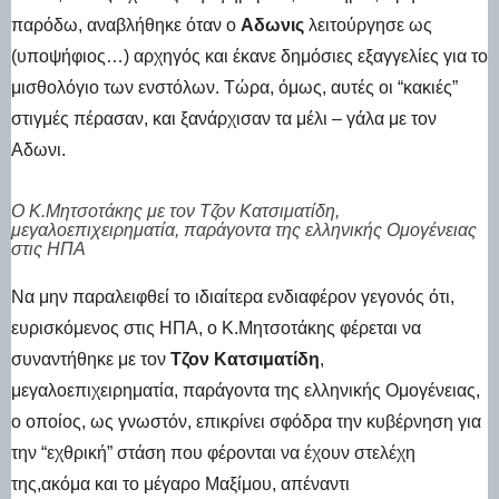
παρόδω, αναβλήθηκε όταν ο
Αδωνις
λειτούργησε ως
(υποψήφιος…) αρχηγός και έκανε δημόσιες εξαγγελίες για το
μισθολόγιο των ενστόλων. Τώρα, όμως, αυτές οι “κακιές”
στιγμές πέρασαν, και ξανάρχισαν τα μέλι – γάλα με τον
Αδωνι.
Ο Κ.Μητσοτάκης με τον Τζον Κατσιματίδη,
μεγαλοεπιχειρηματία, παράγοντα της ελληνικής Ομογένειας
στις ΗΠΑ
Να μην παραλειφθεί το ιδιαίτερα ενδιαφέρον γεγονός ότι,
ευρισκόμενος στις ΗΠΑ, ο Κ.Μητσοτάκης φέρεται να
συναντήθηκε με τον
Τζον Κατσιματίδη
,
μεγαλοεπιχειρηματία, παράγοντα της ελληνικής Ομογένειας,
ο οποίος, ως γνωστόν, επικρίνει σφόδρα την κυβέρνηση για
την “εχθρική” στάση που φέρονται να έχουν στελέχη
της,ακόμα και το μέγαρο Μαξίμου, απέναντι