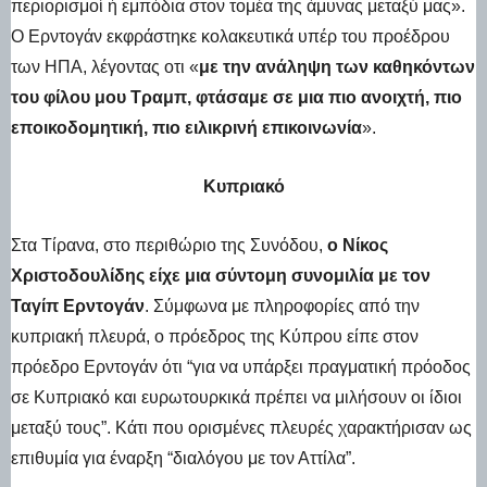
περιορισμοί ή εμπόδια στον τομέα της άμυνας μεταξύ μας».
Ο Ερντογάν εκφράστηκε κολακευτικά υπέρ του προέδρου
των ΗΠΑ, λέγοντας οτι «
με την ανάληψη των καθηκόντων
του φίλου μου Τραμπ, φτάσαμε σε μια πιο ανοιχτή, πιο
εποικοδομητική, πιο ειλικρινή επικοινωνία
».
Κυπριακό
Στα Τίρανα, στο περιθώριο της Συνόδου,
ο Νίκος
Χριστοδουλίδης είχε μια σύντομη συνομιλία με τον
Ταγίπ Ερντογάν
. Σύμφωνα με πληροφορίες από την
κυπριακή πλευρά, ο πρόεδρος της Κύπρου είπε στον
πρόεδρο Ερντογάν ότι “για να υπάρξει πραγματική πρόοδος
σε Κυπριακό και ευρωτουρκικά πρέπει να μιλήσουν οι ίδιοι
μεταξύ τους”. Κάτι που ορισμένες πλευρές χαρακτήρισαν ως
επιθυμία για έναρξη “διαλόγου με τον Αττίλα”.