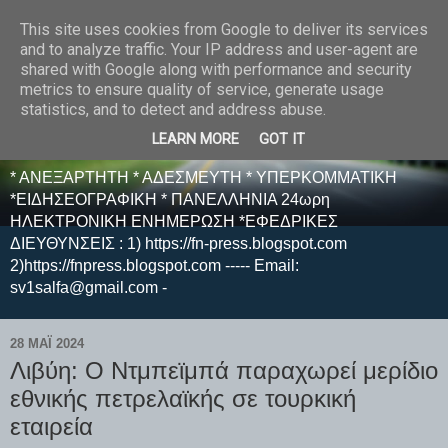
This site uses cookies from Google to deliver its services
E F E N P R E S S -
and to analyze traffic. Your IP address and user-agent are
shared with Google along with performance and security
ΗΛΕΚΤΡΟΝΙΚΗ
metrics to ensure quality of service, generate usage
statistics, and to detect and address abuse.
ΕΦΗΜΕΡΙΔΑ
LEARN MORE
GOT IT
* ΑΝΕΞΑΡΤΗΤΗ * ΑΔΕΣΜΕΥΤΗ * ΥΠΕΡΚΟΜΜΑΤΙΚΗ
*ΕΙΔΗΣΕΟΓΡΑΦΙΚΗ * ΠΑΝΕΛΛΗΝΙΑ 24ωρη
ΗΛΕΚΤΡΟΝΙΚΗ ΕΝΗΜΕΡΩΣΗ *ΕΦΕΔΡΙΚΕΣ
ΔΙΕΥΘΥΝΣΕΙΣ : 1) https://fn-press.blogspot.com
2)https://fnpress.blogspot.com ----- Email:
sv1salfa@gmail.com -
28 ΜΑΪ́ 2024
Λιβύη: Ο Ντμπεϊμπά παραχωρεί μερίδιο
εθνικής πετρελαϊκής σε τουρκική
εταιρεία