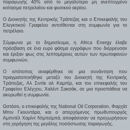
παραγωγής 40% από το μεγαλύτερο μη ανεπτυγμένο
κοίτασμα πετρελαίου και φυσικού αερίου.
Ο Διοικητής της Κεντρικής Τράπεζας και ο Επικεφαλής του
Ελεγκτικού Γραφείου αντιτίθενται στη συμφωνία για το
πετρέλαιο.
Σύμφωνα με το δημοσίευμα, η Africa Energy έλαβε
πρόσβαση σε ένα ευρύ φάσμα εγγράφων που διέρρευσαν
και έριξαν φως στις λεπτομέρειες αυτών των πρωτοφανών
συμφωνιών.
Ο ιστότοπος αναφέρθηκε σε μια συνάντηση που
πραγματοποιήθηκε μεταξύ του Διοικητή της Κεντρικής
Τράπεζας, Αλ Σιντίκ αλ Καμπίρ, και του επικεφαλής του
Γραφείου Ελέγχου, Χαλέντ Σακσάκ, σε μια προσπάθεια να
ακυρωθεί η συμφωνία.
Ωστόσο, ο επικεφαλής της National Oil Corporation, Φαρχάτ
Μπιν Γκουντάρα, και ο απερχόμενος πρωθυπουργός
Αμπντέλ Χαμίντ Ντμπεϊμπά, αποφάσισαν να προχωρήσουν
στη χορήγηση της μεγάλης ποσόστωσης παραγωγής.