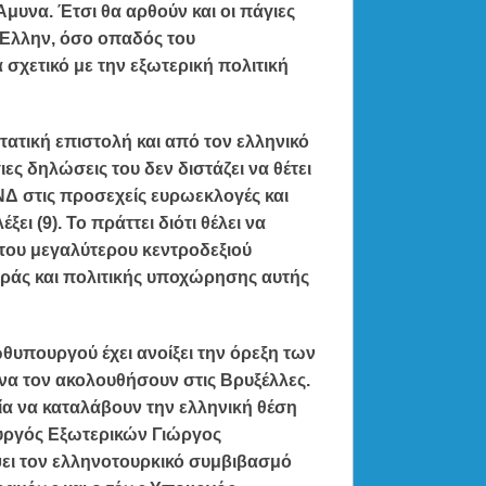
Άμυνα
. Έτσι
θα αρθούν
και οι πάγιες
 Έλλην, όσο οπαδός του
 σχετικό με την εξωτερική πολιτική
τατική επιστολή
και από τον
ελληνικό
ες δηλώσεις του δεν διστάζει να θέτει
ΝΔ στις προσεχείς
ευρωεκλογές
και
ι (9). Το πράττει διότι θέλει να
 του μεγαλύτερου κεντροδεξιού
ράς και πολιτικής υποχώρησης αυτής
ρωθυπουργού
έχει ανοίξει την όρεξη των
να τον ακολουθήσουν στις Βρυξέλλες.
α να καταλάβουν την ελληνική θέση
ουργός Εξωτερικών
Γιώργος
ει τον ελληνοτουρκικό συμβιβασμό