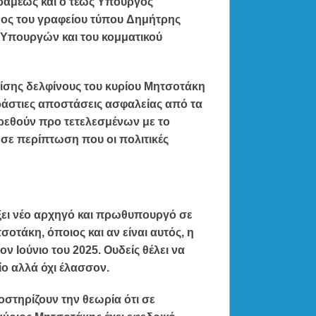
ραμέως
και ο τέως Υπουργός
νος του γραφείου τύπου
Δημήτρης
ια Υπουργών και του κομματικού
πίσης
δελφίνους
του κυρίου Μητσοτάκη
ράστιες αποστάσεις ασφαλείας
από τα
βρεθούν
προ τετελεσμένων
με το
σε περίπτωση που οι πολιτικές
ξει
νέο αρχηγό και πρωθυπουργό
σε
τσοτάκη,
όποιος και αν είναι αυτός, η
ον Ιούνιο του 2025.
Ουδείς θέλει να
ίο αλλά όχι έλασσον.
στηρίζουν την θεωρία ότι σε