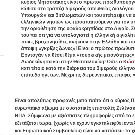
κύριος Μητσοτάκης είναι
ο πρώτος πρωθυπουργός
κάθισε στο τραπέζι διμερούς απευθείας διαλόγου
Υπουργών και διπλωματών
και του επέτρεψε να 
ελληνικών νησιών ως προαπαιτούμενο για τον υπο
την οριοθέτηση της υφαλοκρηπίδας στο Αιγαίο. 
του πει ότι για να υπολογιστεί η ελληνική αιγιαλ
ποιες βραχονησίδες ανήκουν στην Ελλάδα και ποι
άποψη «γκρίζες ζώνες»!
Είναι ο πρώτος πρωθυπ
Ερντογάν να θέσει θέμα «τουρκικής μειονότητας»
Δωδεκάνησα και στην Θεσσαλονίκη!
Ούτε ο
Κώστ
κάτι τέτοιο κατά την διάρκεια του διμερούς ελλη
επίπεδο ηγετών. Μέχρι τις διερευνητικές επαφές «
Είναι απολύτως προφανές μετά ταύτα ότι ο κύριο
ευρωπαϊκό αξίωμα με συστατικές επιστολές Ζελένσκι
ΗΠΑ.
Σύμφωνα με αξιόπιστες πληροφορίες από το ε
εξετάζεται τώρα, (χωρίς να έχουν εγκαταλειφθεί εν
και Ευρωπαικού Συμβουλίου) είναι να «
σπάσει
» το 