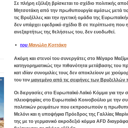
Σε πλήρη εξέλιξη βρίσκεται το σχέδιο
πολιτικής απ
Μητσοτάκη
από την πρωθυπουργία αμέσως μετά τις
τις
Βρυξέλλες
και την ηγετική ομάδα της
Ευρωπαϊκή
δεν υπάρχει
εφεδρικό σχέδιο Β
σε περίπτωση που η 
ανεξαρτήτως της θελήσεως του, δεν ευοδωθεί.
του
Μανώλη Κοττάκη
Ακόμη και
στενοί του συνεργάτες
στο Μέγαρο Μαξίμο
κατηγορηματικώς την πιθανότητα μετάβασης του π
κατ ιδίαν συνομιλίες τους
δεν αποκλείουν
με χιούμο
του τον
μαγεμένο από τις σειρήνες των Βρυξελλών
Οι διεργασίες στο
Ευρωπαϊκό Λαϊκό Κόμμα
για την 
πλειοψηφίας
στο Ευρωπαϊκό Κοινοβούλιο με την συ
πολιτικών ρευμάτων που εκπροσωπούν η πρωθυπου
Μελόνι και η υποψήφια Πρόεδρος της Γαλλίας Μαρίν Λ
της με το γερμανικό ακροδεξιό κόμμα AFD διαγράφο