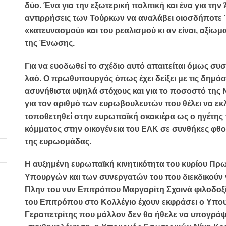
δύο. Ένα για την
εξωτερική πολιτική
και ένα για την
αντιρρήσεις των Τούρκων να αναλάβει οιοσδήποτε
«κατευνασμού» και του ρεαλισμού κι αν είναι, αξίωμα
της Ένωσης.
Για να ευοδωθεί το σχέδιο αυτό απαιτείται όμως
συσ
λαό
. Ο πρωθυπουργός όπως έχει δείξει με τις δημόσι
ασυνήθιστα υψηλά στόχους και για το ποσοστό της 
για τον αριθμό των ευρωβουλευτών που θέλει να εκλέξε
τοποθετηθεί στην ευρωπαϊκή σκακιέρα ως
ο ηγέτης
κόμματος στην οικογένεια του ΕΛΚ
σε συνθήκες φθο
της ευρωομάδας.
Η αυξημένη ευρωπαϊκή κινητικότητα του κυρίου Π
Υπουργών και των συνεργατών του
που διεκδικούν 
Πλην του νυν Επιτρόπου
Μαργαρίτη Σχοινά
φιλοδοξί
του Επιτρόπου στο Κολλέγιο έχουν εκφράσει ο Υπ
Γεραπετρίτης
που μάλλον δεν θα ήθελε να υπογράψ