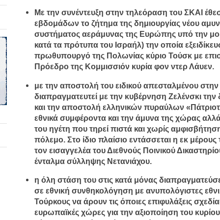
Με την συνέντευξη στην τηλεόραση του ΣΚΑΙ
έθε
εβδομάδων το ζήτημα της
δημιουργίας νέου αμυν
συστήματος αεράμυνας της Ευρώπης
υπό την μ
κατά τα πρότυπα του Ισραήλ) την οποία εξειδίκε
πρωθυπουργό της Πολωνίας κύριο Τούσκ με επι
Πρόεδρο της Κομμισσιόν κυρία φον ντερ Λάυεν.
με την αποστολή του ειδικού απεσταλμένου στη
διαπραγματευτεί με την κυβέρνηση Ζελένσκι την
και την αποστολή ελληνικών πυραύλων «Πάτριοτ
εθνικά συμφέροντα και την άμυνα της χώρας αλλ
του ηγέτη
που τηρεί πιστά και χωρίς αμφισβήτηση
πόλεμο. Στο ίδιο πλαίσιο εντάσσεται η εκ μέρους
τον
εισαγγελέα του Διεθνούς Ποινικού Δικαστηρίο
ένταλμα σύλληψης Νετανιάχου.
η όλη στάση του στις
κατά μόνας διαπραγματεύσε
σε
εθνική συνθηκολόγηση
με ανυπολόγιστες εθνι
Τούρκους να
άρουν
τις όποιες επιφυλάξεις σχεδ
ευρωπαϊκές χώρες για την αξιοποίηση του κυρίο