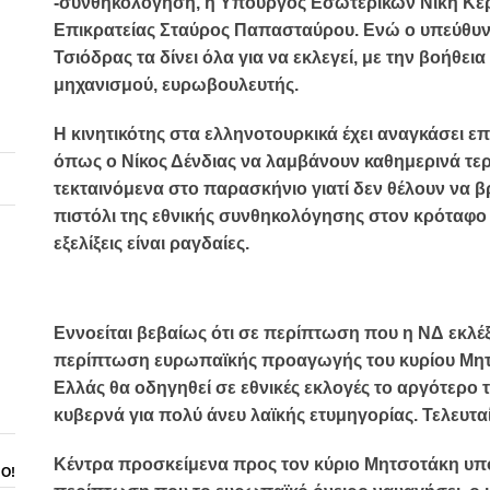
-συνθηκολόγηση, η Υπουργός Εσωτερικών
Νίκη Κε
Επικρατείας
Σταύρος Παπασταύρου
. Ενώ ο υπεύθυ
Τσιόδρας
τα δίνει όλα για να εκλεγεί, με την βοήθε
μηχανισμού, ευρωβουλευτής.
Η κινητικότης στα ελληνοτουρκικά έχει αναγκάσει ε
όπως ο
Νίκος Δένδιας
να λαμβάνουν καθημερινά
τε
τεκταινόμενα στο παρασκήνιο γιατί δεν θέλουν να 
πιστόλι της εθνικής συνθηκολόγησης στον κρόταφο 
εξελίξεις είναι ραγδαίες.
Εννοείται βεβαίως ότι σε περίπτωση που η
ΝΔ
εκλέ
περίπτωση
ευρωπαϊκής προαγωγής
του κυρίου Μη
Ελλάς θα οδηγηθεί σε εθνικές εκλογές το αργότερο τ
κυβερνά για πολύ άνευ λαϊκής ετυμηγορίας. Τελευτα
Κέντρα προσκείμενα προς τον κύριο Μητσοτάκη
υπο
ΝΟ!