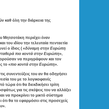
ν καθ όλη την διάρκεια της
ου Μητσοτάκη περιέχει έναν
και του ιδίου την τελευταία πενταετία
εί ο ίδιος ( «
δύναμη στην Ευρώπη
σταθερά πιο κοντά στην Ευρώπη
»,
πορούσαν να περιγράφουν και τον
ς το «
πιο κοντά στην Ευρώπη
».
τις συνεντεύξεις του αν θα οδηγήσει
γεσία του με το λογικοφανές
πό τώρα ότι θα διεκδικήσει τρίτη
σφάτως για τις σκέψεις του να αλλάξει
αι να προκρίνει το μικτό σύστημα
ι ότι θα το εφαρμόσει στις προσεχείς
ου
».