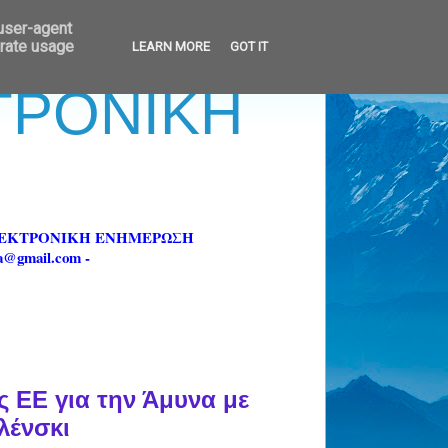
 user-agent
erate usage
LEARN MORE
GOT IT
ΚΤΡΟΝΙΚΗ
ΗΛΕΚΤΡΟΝΙΚΗ ΕΝΗΜΕΡΩΣΗ
fa@gmail.com -
 ΕΕ για την Άμυνα με
λένσκι