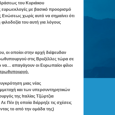
οδράσεως
του
Κυριάκου
 ευρωεκλογές με βασικό προορισμό
ς Ενώσεως
χωρίς αυτό να σημαίνει ότι
φιλοδοξία του αυτή για λόγους
υ, οι οποίοι στην αρχή διέψευδαν
ρωθυπουργού στις Βρυξέλλες τώρα σε
ρ να… απαγάγουν οι Ευρωπαίοι φίλοι
 πρωθυπουργό.
συγκρότηση μιας
νέας
μμετοχή και των υπερσυντηρητικών
ργός της Ιταλίας Τζώρτζια
ε Πέν (η οποία διέρρηξε τις σχέσεις
ντας το από την ομάδα της)