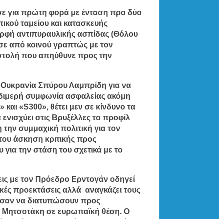
σε για πρώτη φορά
με ένταση προ δύο
τικού ταμείου και κατασκευής
ορφή
αντιπυραυλικής ασπίδας
(Θόλου
υσε από κοινού γραπτώς με τον
στολή που απηύθυνε προς την
ν
Ουκρανία
Σπύρου Λαμπρίδη για να
διμερή συμφωνία ασφαλείας ακόμη
» και «S300»
, θέτει μεν σε κίνδυνο τα
ά
ενισχύει στις Βρυξέλλες το προφίλ
 την συμμαχική πολιτική για τον
 του
άσκηση κριτικής
προς
υ
για την στάση του σχετικά με το
ις
με τον Πρόεδρο
Ερντογάν
οδηγεί
κές προεκτάσεις αλλά αναγκάζει τους
ίασαν να διατυπώσουν προς
υ Μητσοτάκη σε ευρωπαϊκή θέση. Ο