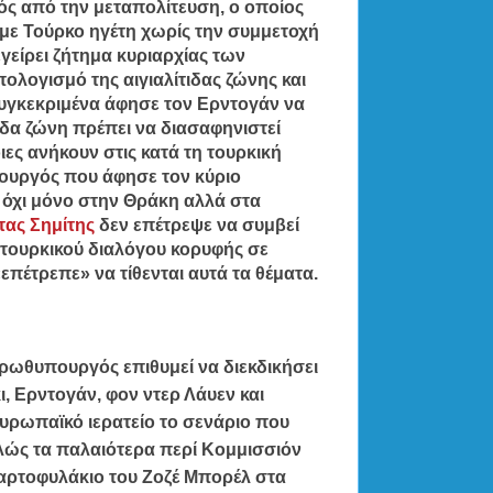
 από την μεταπολίτευση, ο οποίος
 με Τούρκο ηγέτη χωρίς την συμμετοχή
εγείρει ζήτημα κυριαρχίας των
λογισμό της αιγιαλίτιδας ζώνης και
Συγκεκριμένα άφησε τον Ερντογάν να
ίτιδα ζώνη πρέπει να διασαφηνιστεί
ες ανήκουν στις κατά τη τουρκική
ουργός που άφησε τον κύριο
όχι μόνο στην Θράκη αλλά στα
ας Σημίτης
δεν επέτρεψε να συμβεί
νοτουρκικού διαλόγου κορυφής σε
επέτρεπε» να τίθενται αυτά τα θέματα.
ς Πρωθυπουργός
επιθυμεί να διεκδικήσει
, Ερντογάν, φον ντερ Λάυεν και
υρωπαϊκό ιερατείο το σενάριο που
τελώς τα παλαιότερα περί Κομμισσιόν
χαρτοφυλάκιο του
Ζοζέ Μπορέλ
στα