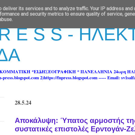
deliver its services and to analyze traffic. Your IP address and
formance and security metrics to ensure quality of service, gen
 abuse.
 R E S S - ΗΛΕ
ΔΑ
ΡΚΟΜΜΑΤΙΚΗ *ΕΙΔΗΣΕΟΓΡΑΦΙΚΗ * ΠΑΝΕΛΛΗΝΙΑ 24ωρη 
ss.blogspot.com 2)https://fnpress.blogspot.com ----- Email: sv1sal
28.5.24
Αποκάλυψη: Ύπατος αρμοστής της
συστατικές επιστολές Ερντογάν-Ζε