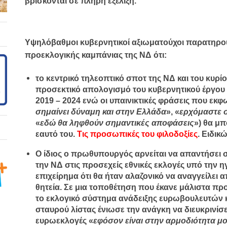
βρίσκονται σε πλήρη εξέλιξη.
Υψηλόβαθμοι κυβερνητικοί αξιωματούχοι παρατηρού
προεκλογικής καμπάνιας της ΝΔ ότι:
το
κεντρικό τηλεοπτικό σποτ
της ΝΔ και του κυρί
προσεκτικό
απολογισμό του κυβερνητικού έργου
2019 – 2024 ενώ οι υπαινικτικές φράσεις που εκφων
σημαίνει δύναμη και στην Ελλάδα
», «
ερχόμαστε 
«
εδώ θα ληφθούν σημαντικές αποφάσεις
») θα μ
εαυτό του.
Τις προσωπικές του φιλοδοξίες
.
Ειδικώ
Ο ίδιος ο πρωθυπουργός
αρνείται να απαντήσει
σ
την ΝΔ στις προσεχείς εθνικές εκλογές υπό την η
επιχείρημα ότι θα ήταν αλαζονικό να αναγγείλει α
θητεία. Σε μια τοποθέτηση που έκανε μάλιστα προ
το εκλογικό σύστημα ανάδειξης ευρωβουλευτών κ
σταυρού λίστας ένιωσε την ανάγκη να διευκρινίσε
ευρωεκλογές «
εφόσον είναι στην αρμοδιότητα μ