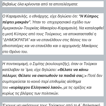
Βεβαίως όλα κρίνονται από τα αποτελέσματα:
Ο Καραμανλής, ο εθνάρχης, είχε δηλώσει ότι:
‘‘Η Κύπρος
πέφτει μακράν’’.
Ήταν το επιχειρησιακό σχέδιο των
Αμερικανών-Τουρκίας-Μακαρίου-Καραμανλή. Να καταληφθεί
η μισή Κύπρος από τους Τούρκους, να αποκατασταθεί η
‘‘ΔΗΜΟΚΡΑΤΙΑ’’ και να επανέλθουν στις θέσεις του οι
εθνοπατέρες και να επανέλθει και ο αρχομανής Μακάριος
στο Θρόνο του.
Η ποντικομαμή, ο Σιμίτης (κουλουρτζής), όταν οι Τούρκοι
κατέλαβαν τα ΄Ιμια, είχε δηλώσει:
«Θέλατε να κάνω
πόλεμο; Θέλατε να σκοτωθούν τα παιδιά σας;»
Ποτέ δεν
συμπορεύεται το κοινό περί επιθυμίας αίσθημα
του
«κυρίαρχου Ελληνικού λαού»,
με τις ορέξεις και
κυρίως τις βλέψεις των πολιτικών.
Έχουμε να νικήσουμε τους Τούρκους από το Α΄ Βαλκανικό