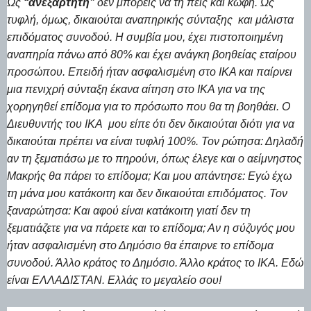
Ως
‘‘ανεξάρτητη’’
δεν μπορείς να τη πεις και κωφή. Ως
τυφλή, όμως, δικαιούται αναπηρικής σύνταξης και μάλιστα
επιδόματος συνοδού. Η συμβία μου, έχει πιστοποιημένη
αναπηρία πάνω από 80% και έχει ανάγκη βοηθείας εταίρου
προσώπου. Επειδή ήταν ασφαλισμένη στο ΙΚΑ και παίρνει
μια πενιχρή σύνταξη έκανα αίτηση στο ΙΚΑ για να της
χορηγηθεί επίδομα για το πρόσωπο που θα τη βοηθάει. Ο
Διευθυντής του ΙΚΑ μου είπε ότι δεν δικαιούται διότι για να
δικαιούται πρέπει να είναι τυφλή 100%. Τον ρώτησα: Δηλαδή
αν τη ξεματιάσω με το πηρούνι, όπως έλεγε και ο αείμνηστος
Μακρής θα πάρει το επίδομα; Και μου απάντησε: Εγώ έχω
τη μάνα μου κατάκοιτη και δεν δικαιούται επιδόματος. Τον
ξαναρώτησα: Και αφού είναι κατάκοιτη γιατί δεν τη
ξεματιάζετε για να πάρετε και το επίδομα; Αν η σύζυγός μου
ήταν ασφαλισμένη στο Δημόσιο θα έπαιρνε το επίδομα
συνοδού. Άλλο κράτος το Δημόσιο. Άλλο κράτος το ΙΚΑ. Εδώ
είναι ΕΛΛΑΔΙΣΤΑΝ. Ελλάς το μεγαλείο σου!