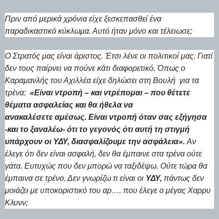
Πριν από μερικά χρόνια είχε ξεσκεπασθεί ένα
παραδικαστικό κύκλωμα. Αυτό ήταν μόνο και τέλειωσε;
Ο Στρατός μας είναι άριστος. Έτσι λένε οι πολιτικοί μας. Γιατί
δεν τους παίρνει να πούνε κάτι διαφορετικό. Όπως ο
Καραμανλής του Αχιλλέα είχε δηλώσει στη Βουλή για τα
τρένα:
«Είναι ντροπή – και ντρέπομαι – που θέτετε
θέματα ασφαλείας και θα ήθελα να
ανακαλέσετε
αμέσως. Είναι ντροπή όταν σας εξήγησα
-και το ξαναλέω- ότι το γεγονός ότι αυτή τη στιγμή
υπάρχουν οι ΥΔΥ, διασφαλίζουμε την ασφάλεια».
Αν
έλεγε ότι δεν είναι ασφαλή, δεν θα έμπαινε στα τρένα ούτε
γάτα. Ευτυχώς που δεν μπορώ να ταξιδέψω. Ούτε τώρα θα
έμπαινα σε τρένο. Δεν γνωρίζω τι είναι οι
ΥΔΥ,
πάντως δεν
μοιάζει με υποκοριστικό του αρ…. που έλεγε ο μέγας Χαρρυ
Κλυνν;