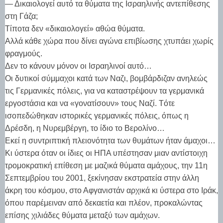
— Δικαιολογεί αυτό τα θύματα της Ισραηλινής αντεπίθεσης
στη Γάζα;
Τίποτα δεν «δικαιολογεί» αθώα θύματα.
Αλλά κάθε χώρα που δίνει αγώνα επιβίωσης χτυπάει χωρίς
φραγμούς.
Δεν το κάνουν μόνον οι Ισραηλινοί αυτό…
Οι δυτικοί σύμμαχοι κατά των Ναζι, βομβάρδιζαν ανηλεώς
τις Γερμανικές πόλεις, για να καταστρέψουν τα γερμανικά
εργοστάσια και να «γονατίσουν» τους Ναζί. Tότε
ισοπεδώθηκαν ιστορικές γερμανικές πόλεις, όπως η
Δρέσδη, η Νυρεμβέργη, το ίδιο το Βερολίνο…
Εκεί η συντριπτική πλειονότητα των θυμάτων ήταν άμαχοι…
Κι ύστερα όταν οι ίδιες οι ΗΠΑ υπέστησαν μιαν αντίστοιχη
τρομοκρατική επίθεση με μαζικά θύματα αμάχους, την 11η
Σεπτεμβρίου του 2001, ξεκίνησαν εκστρατεία στην άλλη
άκρη του κόσμου, στο Αφγανιστάν αρχικά κι ύστερα στο Ιράκ,
όπου παρέμειναν από δεκαετία και πλέον, προκαλώντας
επίσης χιλιάδες θύματα μεταξύ των αμάχων.