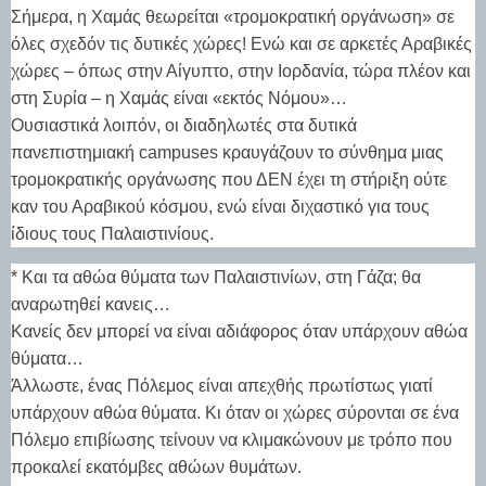
Σήμερα, η Χαμάς θεωρείται «τρομοκρατική οργάνωση» σε
όλες σχεδόν τις δυτικές χώρες! Ενώ και σε αρκετές Αραβικές
χώρες – όπως στην Αίγυπτο, στην Ιορδανία, τώρα πλέον και
στη Συρία – η Χαμάς είναι «εκτός Νόμου»…
Ουσιαστικά λοιπόν, οι διαδηλωτές στα δυτικά
πανεπιστημιακή campuses κραυγάζουν το σύνθημα μιας
τρομοκρατικής οργάνωσης που ΔΕΝ έχει τη στήριξη ούτε
καν του Αραβικού κόσμου, ενώ είναι διχαστικό για τους
ίδιους τους Παλαιστινίους.
* Και τα αθώα θύματα των Παλαιστινίων, στη Γάζα; θα
αναρωτηθεί κανεις…
Κανείς δεν μπορεί να είναι αδιάφορος όταν υπάρχουν αθώα
θύματα…
Άλλωστε, ένας Πόλεμος είναι απεχθής πρωτίστως γιατί
υπάρχουν αθώα θύματα. Κι όταν οι χώρες σύρονται σε ένα
Πόλεμο επιβίωσης τείνουν να κλιμακώνουν με τρόπο που
προκαλεί εκατόμβες αθώων θυμάτων.