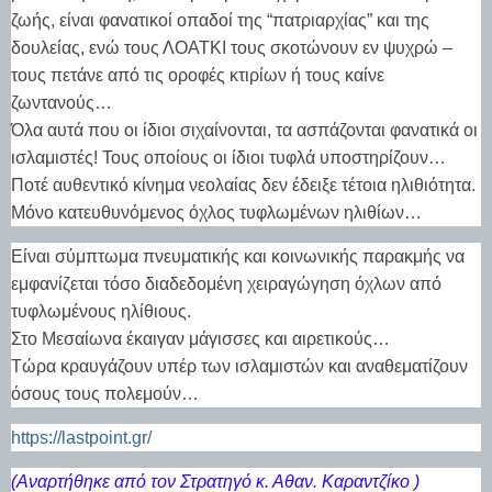
ζωής, είναι φανατικοί οπαδοί της “πατριαρχίας” και της
δουλείας, ενώ τους ΛΟΑΤΚΙ τους σκοτώνουν εν ψυχρώ –
τους πετάνε από τις οροφές κτιρίων ή τους καίνε
ζωντανούς…
Όλα αυτά που οι ίδιοι σιχαίνονται, τα ασπάζονται φανατικά οι
ισλαμιστές! Τους οποίους οι ίδιοι τυφλά υποστηρίζουν…
Ποτέ αυθεντικό κίνημα νεολαίας δεν έδειξε τέτοια ηλιθιότητα.
Μόνο κατευθυνόμενος όχλος τυφλωμένων ηλιθίων…
Είναι σύμπτωμα πνευματικής και κοινωνικής παρακμής να
εμφανίζεται τόσο διαδεδομένη χειραγώγηση όχλων από
τυφλωμένους ηλίθιους.
Στο Μεσαίωνα έκαιγαν μάγισσες και αιρετικούς…
Τώρα κραυγάζουν υπέρ των ισλαμιστών και αναθεματίζουν
όσους τους πολεμούν…
https://lastpoint.gr/
(Αναρτήθηκε από τον Στρατηγό κ. Αθαν. Καραντζίκο )