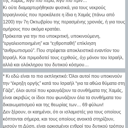
της Χαμάς, λίγο πιο πέρα, λίγο πιο πρίν…
Κι ούτε διαμαρτυρήθηκαν φυσικά, για τους νεκρούς
Ισραηλινούς που προκάλεσε η ίδια η Χαμάς (πάνω από
1200) την 7η Οκτωβρίου της περασμένης χρονιάς, ή για τους
ομήρους που ακόμα κρατάει.
Πρόκειται για την πιο υποκριτική, υποκινούμενη,
“εργαλειοποιημένη” και “εχθροπαθή” επίκληση
“ανθρωπισμού”. Που στρέφεται αποκλειστικά εναντίον του
Ισραήλ. Και πριμοδοτεί τους εχρθούς, όχι μόνον του Ισραήλ,
αλλά και ολόκληρου του δυτικού κόσμου…
* Κι εδώ είναι το πιο εκπληκτικό: Όλοι αυτοί που υποκινούν
την “έκρηξη οργής” κατά του Ισραήλ “για τα αθώα θύματα στη
Γάζα”, όλοι αυτοί που κραυγάζουν τα συνθήματα της Χαμάς,
είναι ακριβώς οι ίδιοι που φωνάζουν όλα τα συνθήματα του
δικαιωματισμού και της θεωρίας των… 69 φύλων!
Δεν ξέρουν, οι καημένοι, ότι οι ισλαμιστές για τους οποίους
κόπτονται σήμερα, και τους οποίους ανοικτά στηρίζουν,
μισούν τη Δύση, είναι ορκισμένοι εχθροί του δυτικού τρόπου