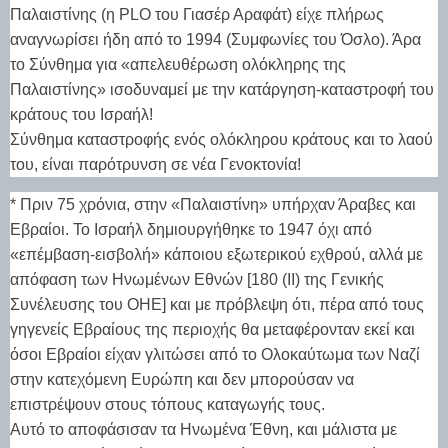
Παλαιστίνης (η PLO του Γιασέρ Αραφάτ) είχε πλήρως
αναγνωρίσει ήδη από το 1994 (Συμφωνίες του Όσλο). Άρα
το Σύνθημα για «απελευθέρωση ολόκληρης της
Παλαιστίνης» ισοδυναμεί με την κατάργηση-καταστροφή του
κράτους του Ισραήλ!
Σύνθημα καταστροφής ενός ολόκληρου κράτους και το λαού
του, είναι παρότρυνση σε νέα Γενοκτονία!
* Πριν 75 χρόνια, στην «Παλαιστίνη» υπήρχαν Άραβες και
Εβραίοι. Το Ισραήλ δημιουργήθηκε το 1947 όχι από
«επέμβαση-εισβολή» κάποιου εξωτερικού εχθρού, αλλά με
απόφαση των Ηνωμένων Εθνών [180 (ΙΙ) της Γενικής
Συνέλευσης του ΟΗΕ] και με πρόβλεψη ότι, πέρα από τους
γηγενείς Εβραίους της περιοχής θα μεταφέρονταν εκεί και
όσοι Εβραίοι είχαν γλιτώσει από το Ολοκαύτωμα των Ναζί
στην κατεχόμενη Ευρώπη και δεν μπορούσαν να
επιστρέψουν στους τόπους καταγωγής τους.
Αυτό το αποφάσισαν τα Ηνωμένα Έθνη, και μάλιστα με