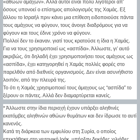
«αθώων αμάχων». Αλλά αυτοί είναι πολύ λιγότεροι απ’
όσους υπονοεί ο επίσημος απολογισμός της Χαμάς. Εξ
άλλου το Ισραήλ πριν κάνει μια επίθεση ειδοποιούσε πάντα
τους αμάχους να φύγουν, τους άνοιγε διαδρόμους για να
φύγουν και τους έδινε χρόνο να φύγουν.
Πολλοί δεν το έκαναν. γιατί τους κρατούσε η ίδια η Χαμάς.
Για να τους χρησιμοποιεί ως «ασπίδα». Άλλωστε, γι’ αυτό
ακριβώς, ότι δηλαδή έχει χρησιμοποιήσει τους αμάχους ως
«ασπίδα», έχει κατηγορηθεί η Χαμάς πολλές φορές στο
παρελθόν από διεθνείς οργανισμούς. Δεν είναι ασυνήθιστο
λοιπόν, από την πλευρά της.
Το ότι η Χαμάς χρησιμοποιεί τους άμαχους ως “ασπίδα” το
ξέρουν οι πάντες. Αλλά δεν διαμαρτύρεται κανείς.
* Άλλωστε στην ίδια περιοχή έχουν υπάρξει αληθινές
εκατόμβες αληθινών αθώων θυμάτων και δεν ίδρωσε το αυτί
κανενός.
Κατά τη διάρκεια των εμφυλίου στη Συρία, ο οποίος
επεκτάθηκε στο γειτονικό Ιράκ, υπήρξαν δεκάδες χιλιάδες