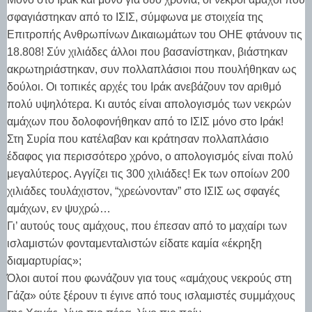
σφαγιάστηκαν από το ΙΣΙΣ, σύμφωνα με στοιχεία της
Επιτροπής Ανθρωπίνων Δικαιωμάτων του ΟΗΕ φτάνουν τις
18.808! Σύν χιλιάδες άλλοι που βασανίστηκαν, βιάστηκαν
ακρωτηριάστηκαν, συν πολλαπλάσιοι που πουλήθηκαν ως
δούλοι. Οι τοπικές αρχές του Ιράκ ανεβάζουν τον αριθμό
πολύ υψηλότερα. Κι αυτός είναι απολογισμός των νεκρών
αμάχων που δολοφονήθηκαν από το ΙΣΙΣ μόνο στο Ιράκ!
Στη Συρία που κατέλαβαν και κράτησαν πολλαπλάσιο
έδαφος για περισσότερο χρόνο, ο απολογισμός είναι πολύ
μεγαλύτερος. Αγγίζει τις 300 χιλιάδες! Εκ των οποίων 200
χιλιάδες τουλάχιστον, “χρεώνονταν” στο ΙΣΙΣ ως σφαγές
αμάχων, εν ψυχρώ…
Γι’ αυτούς τους αμάχους, που έπεσαν από το μαχαίρι των
ισλαμιστών φονταμενταλιστών είδατε καμία «έκρηξη
διαμαρτυρίας»;
Όλοι αυτοί που φωνάζουν για τους «αμάχους νεκρούς στη
Γάζα» ούτε ξέρουν τι έγινε από τους ισλαμιστές συμμάχους