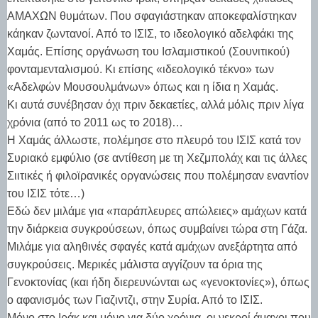
ΑΜΑΧΩΝ θυμάτων. Που σφαγιάστηκαν αποκεφαλίστηκαν
κάηκαν ζωντανοί. Από το ΙΣΙΣ, το ιδεολογικό αδελφάκι της
Χαμάς. Επίσης οργάνωση του Ισλαμιστικού (Σουνιτικού)
φονταμενταλισμού. Κι επίσης «ιδεολογικό τέκνο» των
«Αδελφών Μουσουλμάνων» όπως και η ίδια η Χαμάς.
Κι αυτά συνέβησαν όχι πριν δεκαετίες, αλλά μόλις πριν λίγα
χρόνια (από το 2011 ως το 2018)…
Η Χαμάς άλλωστε, πολέμησε στο πλευρό του ΙΣΙΣ κατά τον
Συριακό εμφύλιο (σε αντίθεση με τη Χεζμπολάχ και τις άλλες
Σιιτικές ή φιλοϊρανικές οργανώσεις που πολέμησαν εναντίον
του ΙΣΙΣ τότε…)
Εδώ δεν μιλάμε για «παράπλευρες απώλειες» αμάχων κατά
την διάρκεια συγκρούσεων, όπως συμβαίνει τώρα στη Γάζα.
Μιλάμε για αληθινές σφαγές κατά αμάχων ανεξάρτητα από
συγκρούσεις. Μερικές μάλιστα αγγίζουν τα όρια της
Γενοκτονίας (και ήδη διερευνώνται ως «γενοκτονίες»), όπως
ο αφανισμός των Γιαζιντζι, στην Συρία. Από το ΙΣΙΣ.
Mόνο στο Ιράκ και μόνο για δύο χρόνια, οι νεκροί άμαχοι που