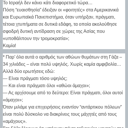
Το Ισραήλ δεν κάνει κάτι διαφορετικό τώρα…
Πόση “ευαισθησία” έδειξαν οι «φοιτητές» στα Αμερικανικά
και Ευρωπαϊκά Πανεπιστήμια, όταν υπήρξαν, πράγματι,
τέτοια χτυπήματα σε δυτικά εδάφη, τα οποία ακολούθησε
σφοδρή δυτική αντίδραση σε χώρες της Ασίας που
«υποθάλπουν την τρομοκρατία»;
Καμία!
* Παρ’ όλα αυτά ο αριθμός των αθώων θυμάτων στη Γάζα –
34 χιλιάδες – είναι πολύ υψηλός. Χωρίς καμία αμφιβολία…
Αλλά δύο ερωτήσεις εδώ:
— Είναι πράγματι τόσο υψηλός;
— Και είναι πράγματι όλοι «αθώοι άμαχοι»;
— Ας αρχίσουμε από το δεύτερο: Είναι πράγματι, όλοι αυτοί
«άμαχοι»;
Όταν μιλάμε για επιχειρήσεις εναντίον “αντάρτικου πόλεων”
είναι πολύ δύσκολο να διακρίνεις τους μάχητές από τους
«αμάχους».