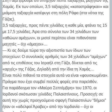
Στη Γάζα ξέρουμε ότι υπήρχαν πέντε ταξιαρχίες μαχητών της
Χαμάς. Εκ των οποίων, 3,5 ταξιαρχίες «καταστράφηκαν» και
μιάμιση ταξιαρχία κατέφυγε στη πόλη Ράφα (στα νότια της
Γάζας).
3,5 ταξιαρχίες, προς πέντε χιλιάδες η καθε μία, φτάνει τις 15
με 17,5 χιλιάδες. Άρα στο σύνολο των 34 χιλιάδων των
«αθώων αμάχων», οι μισοί περίπου είναι πιθανότατα
μαχητές – όχι «άμαχοι»…
— Κι ας δούμε τώρα την αξιοπιστία των ίδιων των
στοιχείων: Ο συνολικός αριθμός των 34 χιλιάδων “αμάχων”
από τις επιθέσεις του Ισραήλ στη Γάζα, δίνεται από τις
«αρχές» της Γάζας. Δηλαδή από την ίδια τη Χαμάς…
Είναι πολύ πιθανό τα στοιχεία αυτά να είναι «φουσκωμένα».
Πράγμα που έχει συμβεί πολλές φορές στο παρελθόν.
Για παράδειγμα τον «Μαύρο Σεπτέμβρη» του 1970, οι
Ιορδανοί σκότωσαν χιλιάδες Παλαιστίνιους. Προσοχή: σε
αυτή την χωρίς προηγούμενο σφαγή Παλαιστινίων “δήμιοι”
ήταν οι «αδελφοί Άραβες» από την Ιορδανία – όχι οι