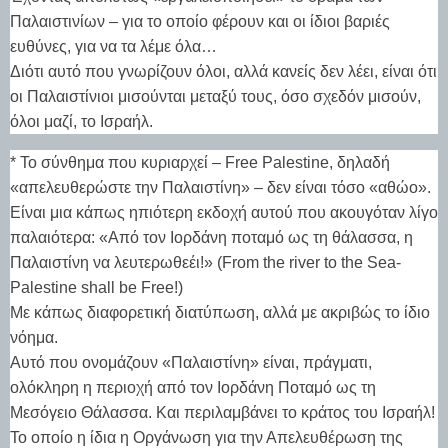
Παλαιστινίων – για το οποίο φέρουν και οι ίδιοι βαριές
ευθύνες, για να τα λέμε όλα…
Διότι αυτό που γνωρίζουν όλοι, αλλά κανείς δεν λέει, είναι ότι
οι Παλαιστίνιοι μισούνται μεταξύ τους, όσο σχεδόν μισούν,
όλοι μαζί, το Ισραήλ.
* Το σύνθημα που κυριαρχεί – Free Palestine, δηλαδή
«απελευθερώστε την Παλαιστίνη» – δεν είναι τόσο «αθώο».
Είναι μια κάπως ηπιότερη εκδοχή αυτού που ακουγόταν λίγο
παλαιότερα: «Από τον Ιορδάνη ποταμό ως τη θάλασσα, η
Παλαιστίνη να λευτερωθεέι!» (From the river to the Sea-
Palestine shall be Free!)
Mε κάπως διαφορετική διατύπωση, αλλά με ακριβώς το ίδιο
νόημα.
Αυτό που ονομάζουν «Παλαιστίνη» είναι, πράγματι,
ολόκληρη η περιοχή από τον Ιορδάνη Ποταμό ως τη
Μεσόγειο Θάλασσα. Και περιλαμβάνει το κράτος του Ισραήλ!
Το οποίο η ίδια η Οργάνωση για την Απελευθέρωση της