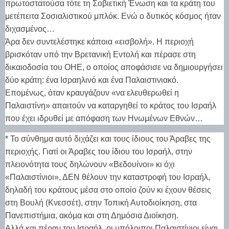
πρωτοστατούσα τότε τη Σοβιετική Ένωση και τα κράτη του
μετέπειτα Σοσιαλιστικού μπλόκ. Ενώ ο δυτικός κόσμος ήταν
διχασμένος…
Άρα δεν συντελέστηκε κάποια «εισβολή». Η περιοχή
βρισκόταν υπό την Βρετανική Εντολή και πέρασε στη
δικαιοδοσία του ΟΗΕ, ο οποίος αποφάσισε να δημιουργήσει
δύο κράτη: ένα Ισραηλινό και ένα Παλαιστινιακό.
Επομένως, όταν κραυγάζουν «να ελευθερωθεί η
Παλαιστίνη» απαιτούν να καταργηθεί το κράτος του Ισραήλ
που έχει ιδρυθεί με απόφαση των Ηνωμένων Εθνών…
* Το σύνθημα αυτό διχάζει και τους ίδιους του Άραβες της
περιοχής. Γιατί οι Άραβες του ίδιου του Ισραήλ, στην
πλειονότητα τους δηλώνουν «Βεδουίνοι» κι όχι
«Παλαιστίνιοι», ΔΕΝ θέλουν την καταστροφή του Ισραήλ,
δηλαδή του κράτους μέσα στο οποίο ζούν κι έχουν θέσεις
στη Βουλή (Κνεσσέτ), στην Τοπική Αυτοδιοίκηση, στα
Πανεπιστήμια, ακόμα και στη Δημόσια Διοίκηση.
Αλλά και πέραν του Ισραήλ, οι υπόλοιποι Παλαιστίνιοι είναι