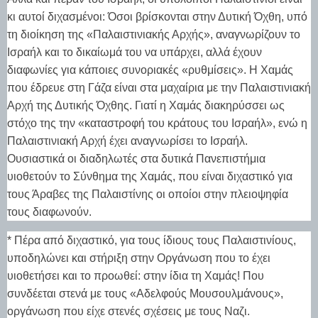
κι αυτοί διχασμένοι: Όσοι βρίσκονται στην Δυτική Όχθη, υπό
τη διοίκηση της «Παλαιστινιακής Αρχής», αναγνωρίζουν το
Ισραήλ και το δικαίωμά του να υπάρχει, αλλά έχουν
διαφωνίες για κάποιες συνοριακές «ρυθμίσεις». Η Χαμάς
που έδρευε στη Γάζα είναι στα μαχαίρια με την Παλαιστινιακή
Αρχή της Δυτικής Όχθης. Γιατί η Χαμάς διακηρύσσει ως
στόχο της την «καταστροφή του κράτους του Ισραήλ», ενώ η
Παλαιστινιακή Αρχή έχει αναγνωρίσει το Ισραήλ.
Ουσιαστικά οι διαδηλωτές στα δυτικά Πανεπιστήμια
υιοθετούν το Σύνθημα της Χαμάς, που είναι διχαστικό για
τους Άραβες της Παλαιστίνης οι οποίοι στην πλειοψηφία
τους διαφωνούν.
* Πέρα από διχαστικό, για τους ίδιους τους Παλαιστινίους,
υποδηλώνει και στήριξη στην Οργάνωση που το έχει
υιοθετήσει και το προωθεί: στην ίδια τη Χαμάς! Που
συνδέεται στενά με τους «Αδελφούς Μουσουλμάνους»,
οργάνωση που είχε στενές σχέσεις με τους Ναζι.