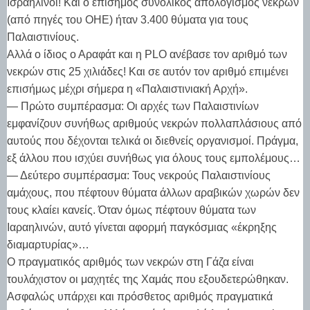
Ισραηλινοί! Και ο επίσημος συνολικός απολογισμός νεκρών
(από πηγές του ΟΗΕ) ήταν 3.400 θύματα για τους
Παλαιστινίους.
Αλλά ο ίδιος ο Αραφάτ και η PLO ανέβασε τον αριθμό των
νεκρών στις 25 χιλιάδες! Και σε αυτόν τον αριθμό επιμένει
επισήμως μέχρι σήμερα η «Παλαιστινιακή Αρχή».
— Πρώτο συμπέρασμα: Οι αρχές των Παλαιστινίων
εμφανίζουν συνήθως αριθμούς νεκρών πολλαπλάσιους από
αυτούς που δέχονται τελικά οι διεθνείς οργανισμοί. Πράγμα,
εξ άλλου που ισχύει συνήθως για όλους τους εμπολέμους…
— Δεύτερο συμπέρασμα: Τους νεκρούς Παλαιστινίους
αμάχους, που πέφτουν θύματα άλλων αραβικών χωρών δεν
τους κλαίει κανείς. Όταν όμως πέφτουν θύματα των
Ιαραηλινών, αυτό γίνεται αφορμή παγκόσμιας «έκρηξης
διαμαρτυρίας»…
Ο πραγματικός αριθμός των νεκρών στη Γάζα είναι
τουλάχιστον οι μαχητές της Χαμάς που εξουδετερώθηκαν.
Ασφαλώς υπάρχει και πρόσθετος αριθμός πραγματικά