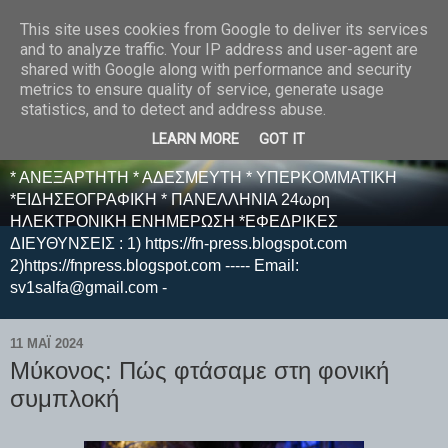
This site uses cookies from Google to deliver its services
E F E N P R E S S -
and to analyze traffic. Your IP address and user-agent are
shared with Google along with performance and security
ΗΛΕΚΤΡΟΝΙΚΗ
metrics to ensure quality of service, generate usage
statistics, and to detect and address abuse.
ΕΦΗΜΕΡΙΔΑ
LEARN MORE
GOT IT
* ΑΝΕΞΑΡΤΗΤΗ * ΑΔΕΣΜΕΥΤΗ * ΥΠΕΡΚΟΜΜΑΤΙΚΗ
*ΕΙΔΗΣΕΟΓΡΑΦΙΚΗ * ΠΑΝΕΛΛΗΝΙΑ 24ωρη
ΗΛΕΚΤΡΟΝΙΚΗ ΕΝΗΜΕΡΩΣΗ *ΕΦΕΔΡΙΚΕΣ
ΔΙΕΥΘΥΝΣΕΙΣ : 1) https://fn-press.blogspot.com
2)https://fnpress.blogspot.com ----- Email:
sv1salfa@gmail.com -
11 ΜΑΪ́ 2024
Μύκονος: Πώς φτάσαμε στη φονική
συμπλοκή