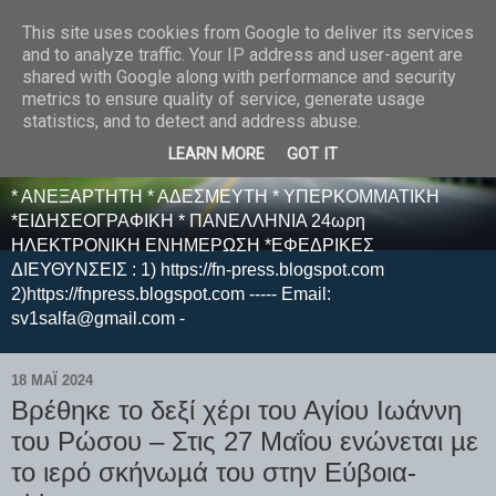
This site uses cookies from Google to deliver its services
E F E N P R E S S -
and to analyze traffic. Your IP address and user-agent are
shared with Google along with performance and security
ΗΛΕΚΤΡΟΝΙΚΗ
metrics to ensure quality of service, generate usage
statistics, and to detect and address abuse.
ΕΦΗΜΕΡΙΔΑ
LEARN MORE
GOT IT
* ΑΝΕΞΑΡΤΗΤΗ * ΑΔΕΣΜΕΥΤΗ * ΥΠΕΡΚΟΜΜΑΤΙΚΗ
*ΕΙΔΗΣΕΟΓΡΑΦΙΚΗ * ΠΑΝΕΛΛΗΝΙΑ 24ωρη
ΗΛΕΚΤΡΟΝΙΚΗ ΕΝΗΜΕΡΩΣΗ *ΕΦΕΔΡΙΚΕΣ
ΔΙΕΥΘΥΝΣΕΙΣ : 1) https://fn-press.blogspot.com
2)https://fnpress.blogspot.com ----- Email:
sv1salfa@gmail.com -
18 ΜΑΪ́ 2024
Βρέθηκε το δεξί χέρι του Αγίου Ιωάννη
του Ρώσου – Στις 27 Μαΐου ενώνεται µε
το ιερό σκήνωµά του στην Εύβοια-