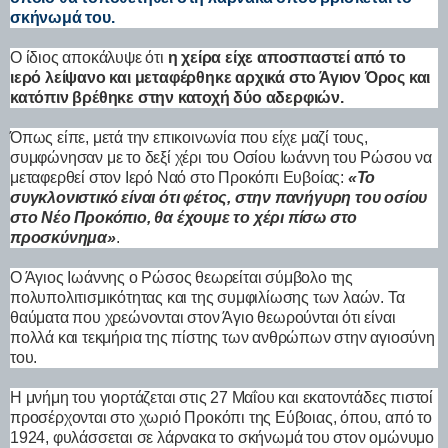
σκήνωμά του.
Ο ίδιος αποκάλυψε ότι
η χείρα είχε αποσπαστεί από το
ιερό λείψανο και μεταφέρθηκε αρχικά στο Άγιον Όρος και
κατόπιν βρέθηκε στην κατοχή δύο αδερφιών.
Όπως είπε, μετά την επικοινωνία που είχε μαζί τους,
συμφώνησαν με το δεξί χέρι του Οσίου Ιωάννη του Ρώσου να
μεταφερθεί στον Ιερό Ναό στο Προκόπι Ευβοίας:
«Το
συγκλονιστικό είναι ότι φέτος, στην πανήγυρη του οσίου
στο Νέο Προκόπιο, θα έχουμε το χέρι πίσω στο
προσκύνημα»
.
Ο Άγιος Ιωάννης ο Ρώσος θεωρείται σύμβολο της
πολυπολιτισμικότητας και της συμφιλίωσης των λαών. Τα
θαύματα που χρεώνονται στον Άγιο θεωρούνται ότι είναι
πολλά και τεκμήρια της πίστης των ανθρώπων στην αγιοσύνη
του.
Η μνήμη του γιορτάζεται στις 27 Μαΐου και εκατοντάδες πιστοί
προσέρχονται στο χωριό Προκόπι της Εύβοιας, όπου, από το
1924, φυλάσσεται σε λάρνακα το σκήνωμά του στον ομώνυμο