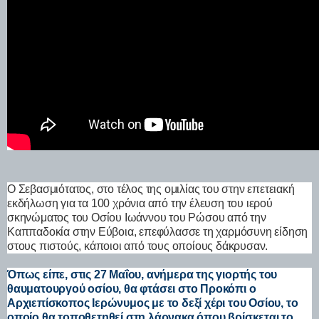
Ο Σεβασμιότατος, στο τέλος της ομιλίας του στην επετειακή
εκδήλωση για τα 100 χρόνια από την έλευση του ιερού
σκηνώματος του Οσίου Ιωάννου του Ρώσου από την
Καππαδοκία στην Εύβοια, επεφύλασσε τη χαρμόσυνη είδηση
στους πιστούς, κάποιοι από τους οποίους δάκρυσαν.
Όπως είπε, στις 27 Μαΐου, ανήμερα της γιορτής του
θαυματουργού οσίου, θα φτάσει στο Προκόπι ο
Αρχιεπίσκοπος Ιερώνυμος με το δεξί χέρι του Οσίου, το
οποίο θα τοποθετηθεί στη λάρνακα όπου βρίσκεται το