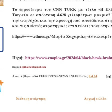
Το δημοσίευμα του CNN TURK με τίτλο «Η Ελλ
Τουρκία σε απόσταση 4.628 χιλιομέτρων μακριά! 
την ανησυχία και την προσοχή που αποδίδεται στ
και τις πιθανές στρατηγικές επιπτώσεις τους στην 
https://www.ethnos.gr/-Μαρία Ζαχαράκη-Ανταποκρί
Πηγή:
https://www.enoplos.gr/2024/04/black-hawk-bra
Πηγή:
i-epikaira.blogspot.com
Αναρτήθηκε από
EFENPRESS-NEWS 0NLINE
στις
8.4.24
Νεότερη ανάρτηση
Αρχική σελίδα