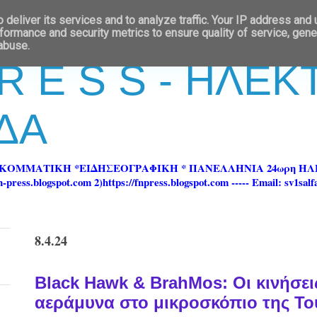
deliver its services and to analyze traffic. Your IP address and
formance and security metrics to ensure quality of service, gen
 abuse.
 R E S S - ΗΛΕ
ΔΑ
ΡΚΟΜΜΑΤΙΚΗ *ΕΙΔΗΣΕΟΓΡΑΦΙΚΗ * ΠΑΝΕΛΛΗΝΙΑ 24ωρη 
ss.blogspot.com 2)https://fnpress.blogspot.com ----- Email: sv1sal
8.4.24
Black Hawk & BrahMos: Οι κινήσει
αεράμυνα στο μικροσκόπιο της Το