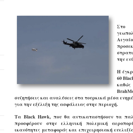
Στο 
γεωπολ
Αιγαίο
προσ
στρατι
την εν
Η έγκρ
60 Bla
καθώς
BrahMo
συζητήσεις και αναλύσεις στα τουρκικά μέσα ενημ
για την εξέλιξη της ασφάλειας στην περιοχή.
Τα Black Hawk, που θα αντικαταστήσουν τα πα
προσφέρουν στην ελληνική πολεμική αεροπορ
ικανότητες μεταφοράς και επιχειρησιακή ευελιξία