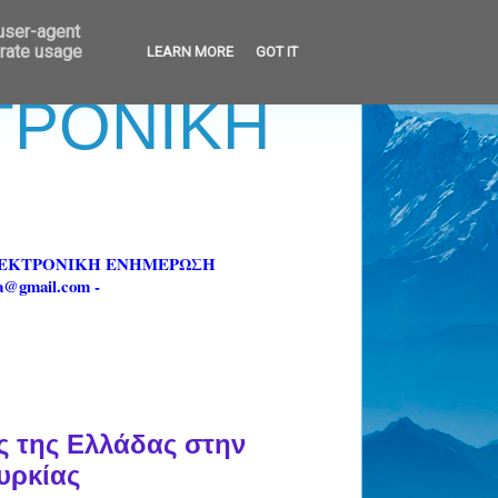
 user-agent
erate usage
LEARN MORE
GOT IT
ΚΤΡΟΝΙΚΗ
ΗΛΕΚΤΡΟΝΙΚΗ ΕΝΗΜΕΡΩΣΗ
fa@gmail.com -
ς της Ελλάδας στην
υρκίας