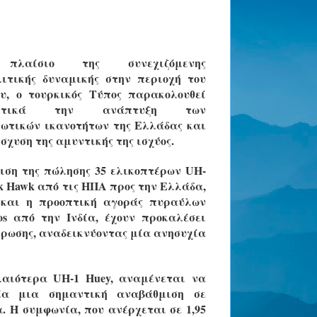
πλαίσιο της συνεχιζόμενης
ιτικής δυναμικής στην περιοχή του
υ, ο τουρκικός Τύπος παρακολουθεί
εκτικά την ανάπτυξη των
ωτικών ικανοτήτων της Ελλάδας και
ίσχυση της αμυντικής της ισχύος.
ιση της πώλησης 35 ελικοπτέρων UH-
ck Hawk από τις ΗΠΑ προς την Ελλάδα,
 και η προοπτική αγοράς πυραύλων
s από την Ινδία, έχουν προκαλέσει
έρωσης, αναδεικνύοντας μία ανησυχία
λαιότερα UH-1 Huey, αναμένεται να
ία μια σημαντική αναβάθμιση σε
. Η συμφωνία, που ανέρχεται σε 1,95