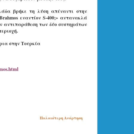
άδα βρήκε τη λύση απέναντι στην
Brahmos εναντίον S-400;» αντανακλά
ην αντιπαράθεση των δύο συστημάτων
περιοχή.
τρια στην Τουρκία
hmos.html
Παλαιότερη Ανάρτηση