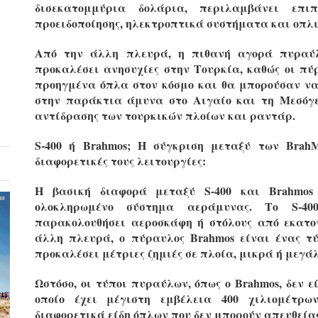
δισεκατομμύρια δολάρια, περιλαμβάνει επι
προειδοποίησης, ηλεκτροπτικά συστήματα και οπλι
Από την άλλη πλευρά, η πιθανή αγορά πυραύ
προκαλέσει ανησυχίες στην Τουρκία, καθώς οι πύ
προηγμένα όπλα στον κόσμο και θα μπορούσαν να
στην παράκτια άμυνα στο Αιγαίο και τη Μεσόγει
αντίδρασης των τουρκικών πλοίων και ραντάρ.
S-400 ή Brahmos; Η σύγκριση μεταξύ των Brah
διαφορετικές τους λειτουργίες:
Η βασική διαφορά μεταξύ S-400 και Brahmos 
ολοκληρωμένο σύστημα αεράμυνας. Το S-4
παρακολουθήσει αεροσκάφη ή στόλους από εκατο
άλλη πλευρά, ο πύραυλος Brahmos είναι ένας τ
προκαλέσει μέτριες ζημιές σε πλοία, μικρά ή μεγά
Ωστόσο, οι τύποι πυραύλων, όπως ο Brahmos, δεν εί
οποίο έχει μέγιστη εμβέλεια 400 χιλιομέτρω
διαφορετικά είδη όπλων που δεν μπορούν απευθείας