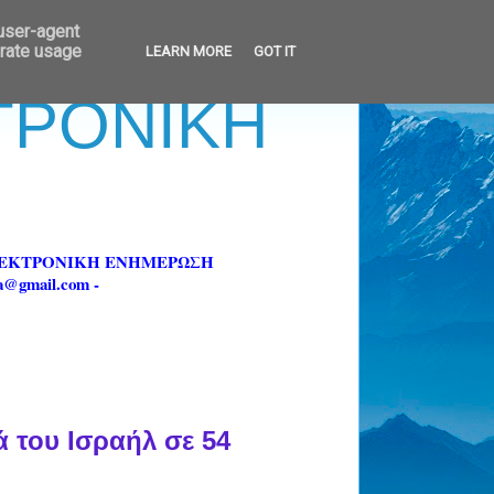
 user-agent
erate usage
LEARN MORE
GOT IT
ΚΤΡΟΝΙΚΗ
ΗΛΕΚΤΡΟΝΙΚΗ ΕΝΗΜΕΡΩΣΗ
fa@gmail.com -
 του Ισραήλ σε 54