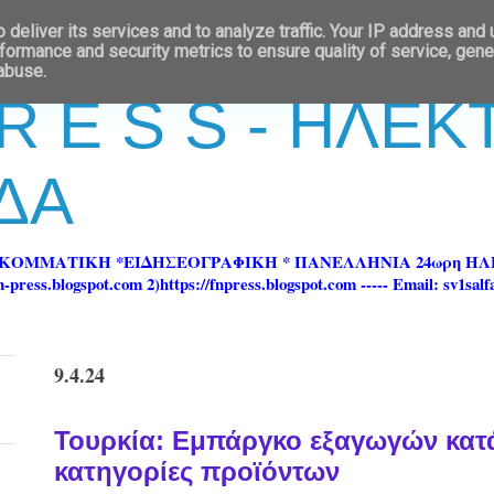
deliver its services and to analyze traffic. Your IP address and
formance and security metrics to ensure quality of service, gen
 abuse.
 R E S S - ΗΛΕ
ΔΑ
ΡΚΟΜΜΑΤΙΚΗ *ΕΙΔΗΣΕΟΓΡΑΦΙΚΗ * ΠΑΝΕΛΛΗΝΙΑ 24ωρη 
ss.blogspot.com 2)https://fnpress.blogspot.com ----- Email: sv1sal
9.4.24
Τουρκία: Εμπάργκο εξαγωγών κατά
κατηγορίες προϊόντων