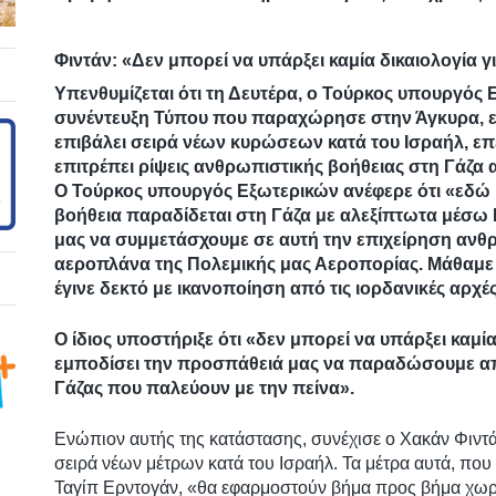
Φιντάν: «Δεν μπορεί να υπάρξει καμία δικαιολογία γ
Υπενθυμίζεται ότι τη Δευτέρα, ο Τούρκος υπουργός 
συνέντευξη Τύπου που παραχώρησε στην Άγκυρα, είχ
επιβάλει σειρά νέων κυρώσεων κατά του Ισραήλ, επ
επιτρέπει ρίψεις ανθρωπιστικής βοήθειας στη Γάζα
Ο Τούρκος υπουργός Εξωτερικών ανέφερε ότι «εδώ κ
βοήθεια παραδίδεται στη Γάζα με αλεξίπτωτα μέσω Ι
μας να συμμετάσχουμε σε αυτή την επιχείρηση ανθ
αεροπλάνα της Πολεμικής μας Αεροπορίας. Μάθαμε σ
έγινε δεκτό με ικανοποίηση από τις ιορδανικές αρχ
Ο ίδιος υποστήριξε ότι «δεν μπορεί να υπάρξει καμία
εμποδίσει την προσπάθειά μας να παραδώσουμε από
Γάζας που παλεύουν με την πείνα».
Ενώπιον αυτής της κατάστασης, συνέχισε ο Χακάν Φιντά
σειρά νέων μέτρων κατά του Ισραήλ. Τα μέτρα αυτά, πο
Ταγίπ Ερντογάν, «θα εφαρμοστούν βήμα προς βήμα χωρ