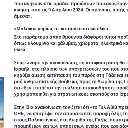
που ανήκουν στις ομάδες προϊόντων που αναφέρον
κίνηση, από τις 9 Απριλίου 2024. Οι πρόνοιες αυτ
άμεσα».
«Μπλόκο» κυρίως σε κατασκευαστικά υλικά
Στο παράρτημα απαριθμούνται διάφοροι τύποι προϊ
όπως αλουμίνιο και χάλυβας, χρώματα, ηλεκτρικά κα
υλικά.
Σύμφωναμε την ανακοίνωση, «η απόφαση αυτή θα πα
Ισραήλ, στο πλαίσιο των υποχρεώσεών του που απορ
κηρύξει άμεση κατάπαυση του πυρός στη Γάζα και επ
ροή ανθρωπιστικής βοήθειας προς τη Λωρίδα της Γ
ότι «δεν επιτρέπει την πώληση οποιουδήποτε προϊ
χρησιμοποιηθεί για στρατιωτικούς σκοπούς στο Ισρ
Στην ίδια ανακοίνωση τονίζεται ότι «το Τελ Αβίβ πρ
ΟΗΕ, να επιτρέψει την απρόσκοπτη παροχή όλης τη
στους Παλαιστίνιους στη Λωρίδα της Γάζας, συμπε
προμηθειών και των υπηρεσιών υγείας που χρειάζον