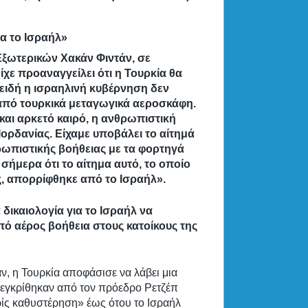
ια το Ισραήλ»
Εξωτερικών Χακάν Φιντάν, σε
ε προαναγγείλει ότι η Τουρκία θα
ειδή η ισραηλινή κυβέρνηση δεν
 από τουρκικά μεταγωγικά αεροσκάφη.
αι αρκετό καιρό, η ανθρωπιστική
ορδανίας. Είχαμε υποβάλει το αίτημά
ρωπιστικής βοήθειας με τα φορτηγά
ήμερα ότι το αίτημα αυτό, το οποίο
ές, απορρίφθηκε από το Ισραήλ».
 δικαιολογία για το Ισραήλ να
 αέρος βοήθεια στους κατοίκους της
ν, η Τουρκία αποφάσισε να λάβει μια
υ εγκρίθηκαν από τον πρόεδρο Ρετζέπ
ίς καθυστέρηση» έως ότου το Ισραήλ