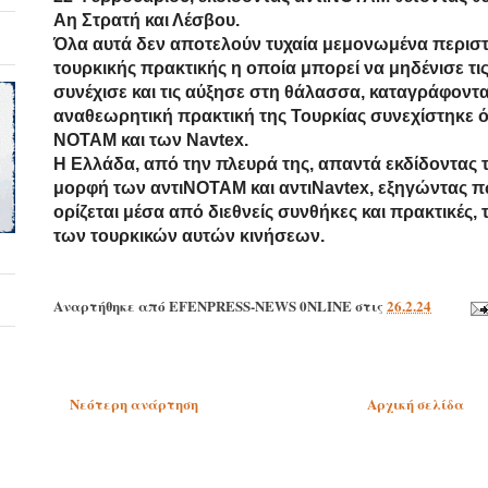
Αη Στρατή και Λέσβου.
Όλα αυτά δεν αποτελούν τυχαία μεμονωμένα περιστατ
τουρκικής πρακτικής η οποία μπορεί να μηδένισε τι
συνέχισε και τις αύξησε στη θάλασσα, καταγράφοντα
αναθεωρητική πρακτική της Τουρκίας συνεχίστηκε όλ
ΝΟΤΑΜ και των Navtex.
Η Ελλάδα, από την πλευρά της, απαντά εκδίδοντας 
μορφή των αντιΝΟΤΑΜ και αντιNavtex, εξηγώντας πω
ορίζεται μέσα από διεθνείς συνθήκες και πρακτικές
των τουρκικών αυτών κινήσεων.
Αναρτήθηκε από
EFENPRESS-NEWS 0NLINE
στις
26.2.24
Νεότερη ανάρτηση
Αρχική σελίδα