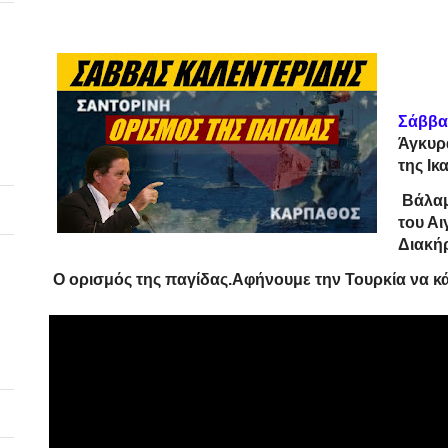
Σάββα
Άγκυρ
της Ικ
Βάλαμ
του Αι
Διακή
Ο ορισμός της παγίδας.Αφήνουμε την Τουρκία να κάν