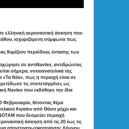
σε ελληνική αεροναυτική άσκηση που
ρπάθου, ισχυριζόμενη σύμφωνα πως
ρας θυμίζουν περιόδους έντασης των
ροχώρησε σε αντιΝavtex, αντιδρώντας
ίται σήμερα, νοτιοανατολικά της
«Τα Νέα», πως η περιοχή είναι σε
αμετέδωσε τις συντεταγμένες ως
ική Navtex που εκδόθηκε την ίδια
0 Φεβρουαρίο, θέτοντας θέμα
λικού Αιγαίου από Θάσο μέχρι και
 ΝΟΤΑΜ που δεσμεύει περιοχή
εροναυτική άσκηση από τις 20 έως τις
έμα αποστρατιωτικοποίησης Λήμνου,