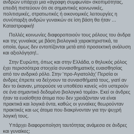
ανδρών υπάρχει μια «άγραφη συμφωνία» σκοπιμότητας,
επειδή πιστεύουν ότι σε σημαντικές κοινωνικές,
πολιτισμικές, στρατιωτικές ή οικονομικές λειτουργίες η
συνύπαρξη ανδρών γυναικών σε ίση βάση θα ήταν …
Καταστροφική!
Πολλές κοινωνίες διαφοροποιούν τους ρόλους του άνδρα
και της γυναίκας με βάση βιολογικά χαρακτηριστικά, τα
οποία, όμως δεν εντοπίζονται μετά από προσεκτική ανάλυση
και αξιολόγηση!..
Στην Ευρώπη, όπως και στην Ελλάδα, ο θηλυκός ρόλος
έχει περισσότερα στοιχεία συναισθηματικής ευαισθησίας
από τον ανδρικό ρόλο. Στην ‘προ-Αγιατολάχ’ Περσία οι
άνδρες έπρεπε να δείχνουν τα συναισθήματά τους, γιατί αν
δεν το έκαναν, μπορούσε να υποθέσει κανείς «ότι υστερούν
σε ένα σημαντικό δεδομένο βιολογικό τομέα». Εκεί οι άνδρες
ήταν τα ευαίσθητα άτομα που δεν χρειάζονταν να είναι
πρακτικά και λογικά όντα, καθώς οι γυναίκες θεωρούνταν
πρακτικές και ως άτομα που διακρίνονταν για την ψυχρή
λογική τους.
Υπάρχει διαφοροποίηση ταυτότητας ανάμεσα σε άνδρες
και γυναίκες;