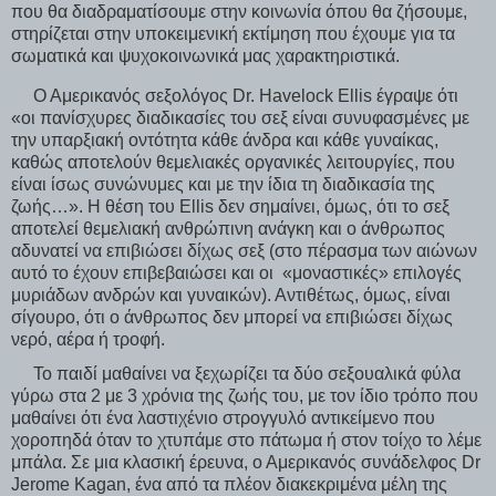
που θα διαδραματίσουμε στην κοινωνία όπου θα ζήσουμε,
στηρίζεται στην υποκειμενική εκτίμηση που έχουμε για τα
σωματικά και ψυχοκοινωνικά μας χαρακτηριστικά.
Ο Αμερικανός σεξολόγος Dr. Havelock Ellis έγραψε ότι
«οι πανίσχυρες διαδικασίες του σεξ είναι συνυφασμένες με
την υπαρξιακή οντότητα κάθε άνδρα και κάθε γυναίκας,
καθώς αποτελούν θεμελιακές οργανικές λειτουργίες, που
είναι ίσως συνώνυμες και με την ίδια τη διαδικασία της
ζωής…». Η θέση του Ellis δεν σημαίνει, όμως, ότι το σεξ
αποτελεί θεμελιακή ανθρώπινη ανάγκη και ο άνθρωπος
αδυνατεί να επιβιώσει δίχως σεξ (στο πέρασμα των αιώνων
αυτό το έχουν επιβεβαιώσει και οι «μοναστικές» επιλογές
μυριάδων ανδρών και γυναικών). Αντιθέτως, όμως, είναι
σίγουρο, ότι ο άνθρωπος δεν μπορεί να επιβιώσει δίχως
νερό, αέρα ή τροφή.
Το παιδί μαθαίνει να ξεχωρίζει τα δύο σεξουαλικά φύλα
γύρω στα 2 με 3 χρόνια της ζωής του, με τον ίδιο τρόπο που
μαθαίνει ότι ένα λαστιχένιο στρογγυλό αντικείμενο που
χοροπηδά όταν το χτυπάμε στο πάτωμα ή στον τοίχο το λέμε
μπάλα. Σε μια κλασική έρευνα, ο Αμερικανός συνάδελφος Dr
Jerome Kagan, ένα από τα πλέον διακεκριμένα μέλη της