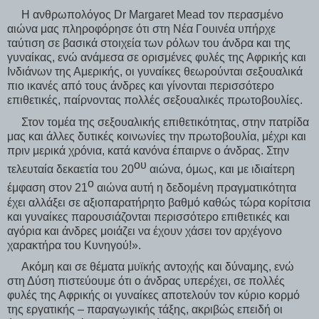
Η ανθρωπολόγος Dr Margaret Mead τον περασμένο
αιώνα μας πληροφόρησε ότι στη Νέα Γουινέα υπήρχε
ταύτιση σε βασικά στοιχεία των ρόλων του άνδρα και της
γυναίκας, ενώ ανάμεσα σε ορισμένες φυλές της Αφρικής και
Ινδιάνων της Αμερικής, οι γυναίκες θεωρούνται σεξουαλικά
πιο ικανές από τους άνδρες και γίνονται περισσότερο
επιθετικές, παίρνοντας πολλές σεξουαλικές πρωτοβουλίες.
Στον τομέα της σεξουαλικής επιθετικότητας, στην πατρίδα
μας και άλλες δυτικές κοινωνίες την πρωτοβουλία, μέχρι και
πριν μερικά χρόνια, κατά κανόνα έπαιρνε ο άνδρας. Στην
ου
τελευταία δεκαετία του 20
αιώνα, όμως, και με ιδιαίτερη
ο
έμφαση στον 21
αιώνα αυτή η δεδομένη πραγματικότητα
έχει αλλάξει σε αξιοπαρατήρητο βαθμό καθώς τώρα κορίτσια
και γυναίκες παρουσιάζονται περισσότερο επιθετικές και
αγόρια και άνδρες μοιάζει να έχουν χάσει τον αρχέγονο
χαρακτήρα του Κυνηγού!».
Ακόμη και σε θέματα μυϊκής αντοχής και δύναμης, ενώ
στη Δύση πιστεύουμε ότι ο άνδρας υπερέχει, σε πολλές
φυλές της Αφρικής οι γυναίκες αποτελούν τον κύριο κορμό
της εργατικής – παραγωγικής τάξης, ακριβώς επειδή οι