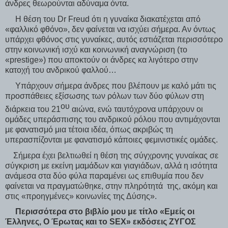
άνδρες θεωρούνται αδύναμα όντα.
Η θέση του Dr Freud ότι η γυναίκα διακατέχεται από
«φαλλικό φθόνο», δεν φαίνεται να ισχύει σήμερα. Αν όντως
υπάρχει φθόνος στις γυναίκες, αυτός εστιάζεται περισσότερο
στην κοινωνική ισχύ και κοινωνική αναγνώριση (το
«prestige») που αποκτούν οι άνδρες κα λιγότερο στην
κατοχή του ανδρικού φαλλού…
Υπάρχουν σήμερα άνδρες που βλέπουν με καλό μάτι τις
προσπάθειες εξίσωσης των ρόλων των δύο φύλων στη
ου
διάρκεια του 21
αιώνα, ενώ ταυτόχρονα υπάρχουν οι
ομάδες υπεράσπισης του ανδρικού ρόλου που αντιμάχονται
με φανατισμό μια τέτοια ιδέα, όπως ακριβώς τη
υπερασπίζονται με φανατισμό κάποιες φεμινιστικές ομάδες.
Σήμερα έχει βελτιωθεί η θέση της σύγχρονης γυναίκας σε
σύγκριση με εκείνη μαμάδων και γιαγιάδων, αλλά η ισότητα
ανάμεσα στα δύο φύλα παραμένει ως επιθυμία που δεν
φαίνεται να πραγματώθηκε, στην πληρότητά της, ακόμη και
στις «προηγμένες» κοινωνίες της Δύσης».
Περισσότερα στο βιβλίο μου με τίτλο «Εμείς οι
Έλληνες, Ο Έρωτας και το SEX» εκδόσεις ΖΥΓΟΣ