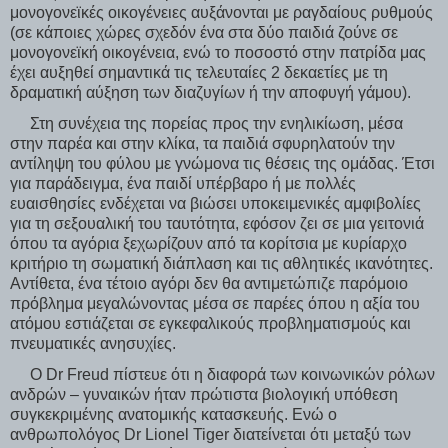
μονογονεϊκές οικογένειες αυξάνονται με ραγδαίους ρυθμούς
(σε κάποιες χώρες σχεδόν ένα στα δύο παιδιά ζούνε σε
μονογονεϊκή οικογένεια, ενώ το ποσοστό στην πατρίδα μας
έχει αυξηθεί σημαντικά τις τελευταίες 2 δεκαετίες με τη
δραματική αύξηση των διαζυγίων ή την αποφυγή γάμου).
Στη συνέχεια της πορείας προς την ενηλικίωση, μέσα
στην παρέα και στην κλίκα, τα παιδιά σφυρηλατούν την
αντίληψη του φύλου με γνώμονα τις θέσεις της ομάδας. Έτσι
για παράδειγμα, ένα παιδί υπέρβαρο ή με πολλές
ευαισθησίες ενδέχεται να βιώσει υποκειμενικές αμφιβολίες
για τη σεξουαλική του ταυτότητα, εφόσον ζει σε μια γειτονιά
όπου τα αγόρια ξεχωρίζουν από τα κορίτσια με κυρίαρχο
κριτήριο τη σωματική διάπλαση και τις αθλητικές ικανότητες.
Αντίθετα, ένα τέτοιο αγόρι δεν θα αντιμετώπιζε παρόμοιο
πρόβλημα μεγαλώνοντας μέσα σε παρέες όπου η αξία του
ατόμου εστιάζεται σε εγκεφαλικούς προβληματισμούς και
πνευματικές ανησυχίες.
Ο Dr Freud πίστευε ότι η διαφορά των κοινωνικών ρόλων
ανδρών – γυναικών ήταν πρώτιστα βιολογική υπόθεση
συγκεκριμένης ανατομικής κατασκευής. Ενώ ο
ανθρωπολόγος Dr Lionel Tiger διατείνεται ότι μεταξύ των