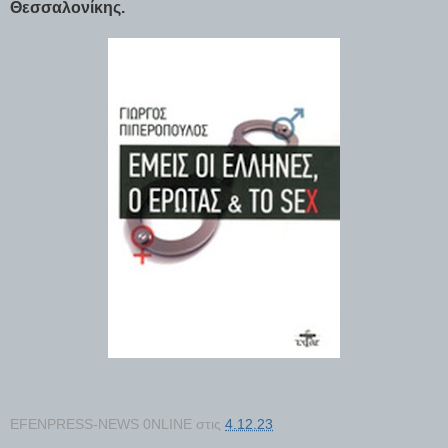
Θεσσαλονίκης.
EFENPRESS-NEWS 0NLINE
στις
4.12.23