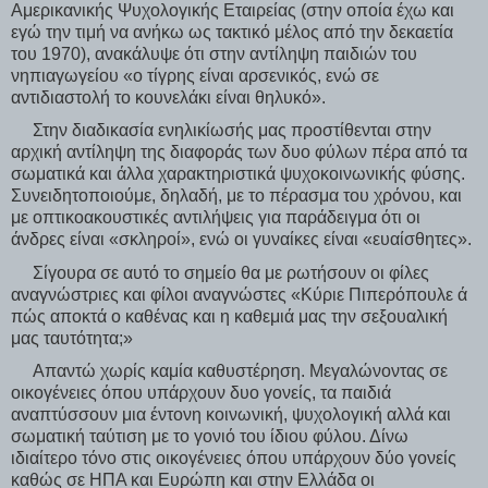
Αμερικανικής Ψυχολογικής Εταιρείας (στην οποία έχω και
εγώ την τιμή να ανήκω ως τακτικό μέλος από την δεκαετία
του 1970), ανακάλυψε ότι στην αντίληψη παιδιών του
νηπιαγωγείου «ο τίγρης είναι αρσενικός, ενώ σε
αντιδιαστολή το κουνελάκι είναι θηλυκό».
Στην διαδικασία ενηλικίωσής μας προστίθενται στην
αρχική αντίληψη της διαφοράς των δυο φύλων πέρα από τα
σωματικά και άλλα χαρακτηριστικά ψυχοκοινωνικής φύσης.
Συνειδητοποιούμε, δηλαδή, με το πέρασμα του χρόνου, και
με οπτικοακουστικές αντιλήψεις για παράδειγμα ότι οι
άνδρες είναι «σκληροί», ενώ οι γυναίκες είναι «ευαίσθητες».
Σίγουρα σε αυτό το σημείο θα με ρωτήσουν οι φίλες
αναγνώστριες και φίλοι αναγνώστες «Κύριε Πιπερόπουλε ά
πώς αποκτά ο καθένας και η καθεμιά μας την σεξουαλική
μας ταυτότητα;»
Απαντώ χωρίς καμία καθυστέρηση. Μεγαλώνοντας σε
οικογένειες όπου υπάρχουν δυο γονείς, τα παιδιά
αναπτύσσουν μια έντονη κοινωνική, ψυχολογική αλλά και
σωματική ταύτιση με το γονιό του ίδιου φύλου. Δίνω
ιδιαίτερο τόνο στις οικογένειες όπου υπάρχουν δύο γονείς
καθώς σε ΗΠΑ και Ευρώπη και στην Ελλάδα οι