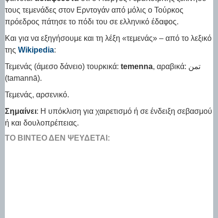
τους τεμενάδες στον Ερντογάν από μόλις ο Τούρκος
πρόεδρος πάτησε το πόδι του σε ελληνικό έδαφος.
Και για να εξηγήσουμε και τη λέξη «τεμενάς» – από το λεξικό
της
Wikipedia
:
Τεμενάς (άμεσο δάνειο) τουρκικά:
temenna
, αραβικά: تمن
(tamannā).
Τεμενάς, αρσενικό.
Σημαίνει
: Η υπόκλιση για χαιρετισμό ή σε ένδειξη σεβασμού
ή και δουλοπρέπειας.
ΤΟ ΒΊΝΤΕΟ ΔΕΝ ΨΕΎΔΕΤΑΙ: