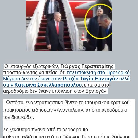
Ο υπουργός εξωτερικών,
Γιώργος Γεραπετρίτης
,
προσπαθώντας να πείσει ότι
την υπόκλιση στο Προεδρικό
Μέγαρο δεν την έκανε στον
Ρετζέπ Ταγίπ Ερντογάν
αλλά
στην
Κατερίνα Σακελλαρόπουλου
, είπε ότι στο
αεροδρόμιο δεν έκανε υπόκλιση στον Ερντογάν.
Ωστόσο, ένα ντροπιαστικό βίντεο του τουρκικού κρατικού
πρακτορείου ειδήσεων «Αναντολού», από το αεροδρόμιο,
τον διαψεύδει.
Σε ξεκάθαρο πλάνο από το αεροδρόμιο
φαίνεται
αδιάψευστα
ότι ο Γιώργος Γεραπετρίτης ξεκίνησε