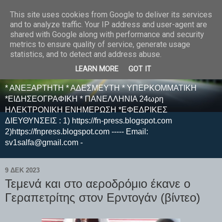
This site uses cookies from Google to deliver its services
E F E N P R E S S -
and to analyze traffic. Your IP address and user-agent are
shared with Google along with performance and security
ΗΛΕΚΤΡΟΝΙΚΗ
metrics to ensure quality of service, generate usage
statistics, and to detect and address abuse.
ΕΦΗΜΕΡΙΔΑ
LEARN MORE
GOT IT
* ΑΝΕΞΑΡΤΗΤΗ * ΑΔΕΣΜΕΥΤΗ * ΥΠΕΡΚΟΜΜΑΤΙΚΗ
*ΕΙΔΗΣΕΟΓΡΑΦΙΚΗ * ΠΑΝΕΛΛΗΝΙΑ 24ωρη
ΗΛΕΚΤΡΟΝΙΚΗ ΕΝΗΜΕΡΩΣΗ *ΕΦΕΔΡΙΚΕΣ
ΔΙΕΥΘΥΝΣΕΙΣ : 1) https://fn-press.blogspot.com
2)https://fnpress.blogspot.com ----- Email:
sv1salfa@gmail.com -
9 ΔΕΚ 2023
Τεμενά και στο αεροδρόμιο έκανε ο
Γεραπετρίτης στον Ερντογάν (βίντεο)