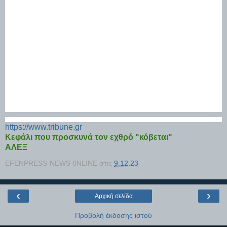
https://www.tribune.gr
Κεφάλι που προσκυνά τον εχθρό "κόβεται"
ΑΛΕΞ
EFENPRESS-NEWS 0NLINE
στις
9.12.23
‹
›
Αρχική σελίδα
Προβολή έκδοσης ιστού