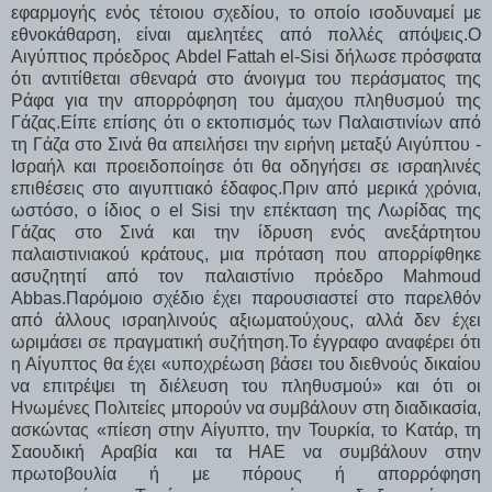
εφαρμογής ενός τέτοιου σχεδίου, το οποίο ισοδυναμεί με
εθνοκάθαρση, είναι αμελητέες από πολλές απόψεις.Ο
Αιγύπτιος πρόεδρος Abdel Fattah el-Sisi δήλωσε πρόσφατα
ότι αντιτίθεται σθεναρά στο άνοιγμα του περάσματος της
Ράφα για την απορρόφηση του άμαχου πληθυσμού της
Γάζας.Είπε επίσης ότι ο εκτοπισμός των Παλαιστινίων από
τη Γάζα στο Σινά θα απειλήσει την ειρήνη μεταξύ Αιγύπτου -
Ισραήλ και προειδοποίησε ότι θα οδηγήσει σε ισραηλινές
επιθέσεις στο αιγυπτιακό έδαφος.Πριν από μερικά χρόνια,
ωστόσο, ο ίδιος ο el Sisi την επέκταση της Λωρίδας της
Γάζας στο Σινά και την ίδρυση ενός ανεξάρτητου
παλαιστινιακού κράτους, μια πρόταση που απορρίφθηκε
ασυζητητί από τον παλαιστίνιο πρόεδρο Mahmoud
Abbas.Παρόμοιο σχέδιο έχει παρουσιαστεί στο παρελθόν
από άλλους ισραηλινούς αξιωματούχους, αλλά δεν έχει
ωριμάσει σε πραγματική συζήτηση.Το έγγραφο αναφέρει ότι
η Αίγυπτος θα έχει «υποχρέωση βάσει του διεθνούς δικαίου
να επιτρέψει τη διέλευση του πληθυσμού» και ότι οι
Ηνωμένες Πολιτείες μπορούν να συμβάλουν στη διαδικασία,
ασκώντας «πίεση στην Αίγυπτο, την Τουρκία, το Κατάρ, τη
Σαουδική Αραβία και τα ΗΑΕ να συμβάλουν στην
πρωτοβουλία ή με πόρους ή απορρόφηση