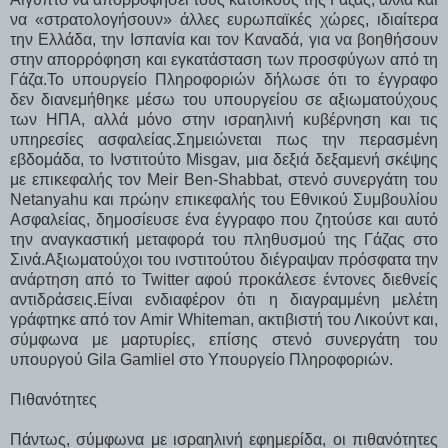
να «στρατολογήσουν» άλλες ευρωπαϊκές χώρες, ιδιαίτερα
την Ελλάδα, την Ισπανία και τον Καναδά, για να βοηθήσουν
στην απορρόφηση και εγκατάσταση των προσφύγων από τη
Γάζα.Το υπουργείο Πληροφοριών δήλωσε ότι το έγγραφο
δεν διανεμήθηκε μέσω του υπουργείου σε αξιωματούχους
των ΗΠΑ, αλλά μόνο στην ισραηλινή κυβέρνηση και τις
υπηρεσίες ασφαλείας.Σημειώνεται πως την περασμένη
εβδομάδα, το Ινστιτούτο Misgav, μια δεξιά δεξαμενή σκέψης
με επικεφαλής τον Meir Ben-Shabbat, στενό συνεργάτη του
Netanyahu και πρώην επικεφαλής του Εθνικού Συμβουλίου
Ασφαλείας, δημοσίευσε ένα έγγραφο που ζητούσε και αυτό
την αναγκαστική μεταφορά του πληθυσμού της Γάζας στο
Σινά.Αξιωματούχοι του ινστιτούτου διέγραψαν πρόσφατα την
ανάρτηση από το Twitter αφού προκάλεσε έντονες διεθνείς
αντιδράσεις.Είναι ενδιαφέρον ότι η διαγραμμένη μελέτη
γράφτηκε από τον Amir Whiteman, ακτιβιστή του Λικούντ και,
σύμφωνα με μαρτυρίες, επίσης στενό συνεργάτη του
υπουργού Gila Gamliel στο Υπουργείο Πληροφοριών.
Πιθανότητες
Πάντως, σύμφωνα με ισραηλινή εφημερίδα, οι πιθανότητες