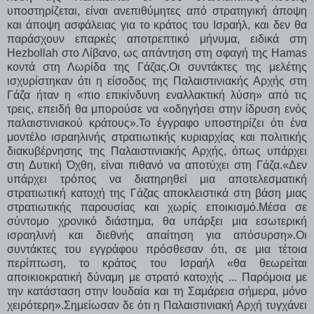
υποστηρίζεται, είναι ανεπιθύμητες από στρατηγική άποψη
και άποψη ασφάλειας για το κράτος του Ισραήλ, και δεν θα
παράσχουν επαρκές αποτρεπτικό μήνυμα, ειδικά στη
Hezbollah στο Λίβανο, ως απάντηση στη σφαγή της Hamas
κοντά στη Λωρίδα της Γάζας.Οι συντάκτες της μελέτης
ισχυρίστηκαν ότι η είσοδος της Παλαιστινιακής Αρχής στη
Γάζα ήταν η «πιο επικίνδυνη εναλλακτική λύση» από τις
τρεις, επειδή θα μπορούσε να «οδηγήσει στην ίδρυση ενός
παλαιστινιακού κράτους».Το έγγραφο υποστηρίζει ότι ένα
μοντέλο ισραηλινής στρατιωτικής κυριαρχίας και πολιτικής
διακυβέρνησης της Παλαιστινιακής Αρχής, όπως υπάρχει
στη Δυτική Όχθη, είναι πιθανό να αποτύχει στη Γάζα.«Δεν
υπάρχει τρόπος να διατηρηθεί μια αποτελεσματική
στρατιωτική κατοχή της Γάζας αποκλειστικά στη βάση μιας
στρατιωτικής παρουσίας και χωρίς εποικισμό.Μέσα σε
σύντομο χρονικό διάστημα, θα υπάρξει μια εσωτερική
ισραηλινή και διεθνής απαίτηση για απόσυρση».Οι
συντάκτες του εγγράφου πρόσθεσαν ότι, σε μια τέτοια
περίπτωση, το κράτος του Ισραήλ «θα θεωρείται
αποικιοκρατική δύναμη με στρατό κατοχής ... Παρόμοια με
την κατάσταση στην Ιουδαία και τη Σαμάρεια σήμερα, μόνο
χειρότερη».Σημείωσαν δε ότι η Παλαιστινιακή Αρχή τυγχάνει