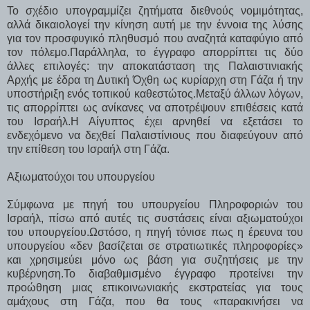
Το σχέδιο υπογραμμίζει ζητήματα διεθνούς νομιμότητας,
αλλά δικαιολογεί την κίνηση αυτή με την έννοια της λύσης
για τον προσφυγικό πληθυσμό που αναζητά καταφύγιο από
τον πόλεμο.Παράλληλα, το έγγραφο απορρίπτει τις δύο
άλλες επιλογές: την αποκατάσταση της Παλαιστινιακής
Αρχής με έδρα τη Δυτική Όχθη ως κυρίαρχη στη Γάζα ή την
υποστήριξη ενός τοπικού καθεστώτος.Μεταξύ άλλων λόγων,
τις απορρίπτει ως ανίκανες να αποτρέψουν επιθέσεις κατά
του Ισραήλ.Η Αίγυπτος έχει αρνηθεί να εξετάσει το
ενδεχόμενο να δεχθεί Παλαιστίνιους που διαφεύγουν από
την επίθεση του Ισραήλ στη Γάζα.
Αξιωματούχοι του υπουργείου
Σύμφωνα με πηγή του υπουργείου Πληροφοριών του
Ισραήλ, πίσω από αυτές τις συστάσεις είναι αξιωματούχοι
του υπουργείου.Ωστόσο, η πηγή τόνισε πως η έρευνα του
υπουργείου «δεν βασίζεται σε στρατιωτικές πληροφορίες»
και χρησιμεύει μόνο ως βάση για συζητήσεις με την
κυβέρνηση.Το διαβαθμισμένο έγγραφο προτείνει την
προώθηση μιας επικοινωνιακής εκστρατείας για τους
αμάχους στη Γάζα, που θα τους «παρακινήσει να