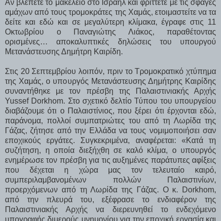
Αν βλέπετε το μακελειό στο Ισραήλ και φρίττετε με τις σφαγές
αμάχων από τους τρομοκράτες της Χαμάς, ετοιμαστείτε να τα
δείτε και εδώ και σε μεγαλύτερη κλίμακα, έγραφε στις 11
Οκτωβρίου ο Παναγιώτης Λιάκος, παραθέτοντας
ορισμένες… αποκαλυπτικές δηλώσεις του υπουργού
Μετανάστευσης Δημήτρη Καιρίδη.
Στις 20 Σεπτεμβρίου λοιπόν, πριν το Τρομοκρατικό χτύπημα
της Χαμάς, ο υπουργός Μετανάστευσης Δημήτρης Καιρίδης
συναντήθηκε με τον πρέσβη της Παλαιστινιακής Αρχής
Yussef Dorkhom. Στο σχετικό δελτίο Τύπου του υπουργείου
διαβάζουμε ότι ο Παλαιστίνιος, που ξέρει ότι έρχονται εδώ,
παράνομα, πολλοί συμπατριώτες του από τη Λωρίδα της
Γάζας, ζήτησε από την Ελλάδα να τους νομιμοποιήσει σαν
εποχικούς εργάτες. Συγκεκριμένα, αναφέρεται: «Κατά τη
συζήτηση, η οποία διεξήχθη σε καλό κλίμα, ο υπουργός
ενημέρωσε τον πρέσβη για τις αυξημένες παράτυπες αφίξεις
που δέχεται η χώρα μας τον τελευταίο καιρό,
συμπεριλαμβανομένων πολλών Παλαιστινίων,
προερχόμενων από τη Λωρίδα της Γάζας. Ο κ. Dorkhom,
από την πλευρά του, εξέφρασε το ενδιαφέρον της
Παλαιστινιακής Αρχής να διερευνηθεί το ενδεχόμενο
υπογραφής διμερούς μνημονίου για την εποχική εργασία και