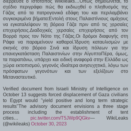
διέρρευσε ο ιστότοπος Wikileaks…Όπως σημειώνεται, το
σχέδιο περιγράφει πώς θα εκδιωχθεί ο πληθυσμός της
Γάζας από τα πατρογονικά εδάφη του και περιλαμβάνει
συγκεκριμένα βήματα:Εντολή στους Παλαιστίνιους αμάχους
να εγκαταλείψουν τη βόρεια Γάζα πριν από τις χερσαίες
επιχειρήσεις.Διαδοχικές χερσαίες επιχειρήσεις από τον
Βορρά προς τον Νότο της Γάζας.Οι δρόμοι διαφυγής στη
Ράφα να παραμείνουν καθαροί.Ίδρυση καταυλισμών με
σκηνές στο βόρειο Σινά και ίδρυση πόλεων για την
επανεγκατάσταση Παλαιστινίων στην ΑίγυπτοΠέρα, όμως,
τα παραπάνω, υπάρχει και ειδική αναφορά στην Ελλάδα ως
χώρα εκτοπισμού, γεγονός ιδιαίτερα ανησυχητικό, λόγω των
πρόσφατων γεγονότων και των εξελίξεων στο
Μεταναστευτικό.
Verified document from Israeli Ministry of Intelligence on
October 13 suggests forced displacement of Gaza civilians
to Egypt would "yield positive and long term strategic
results"The advisory document envisions a three stage
process including the establishment of tent
cities…
pic.twitter.com/T5JWp9QGkv
— WikiLeaks
(@wikileaks)
October 30, 2023