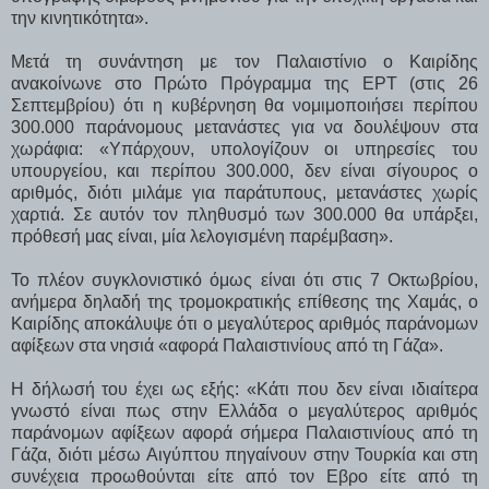
την κινητικότητα».
Μετά τη συνάντηση με τον Παλαιστίνιο ο Καιρίδης
ανακοίνωνε στο Πρώτο Πρόγραμμα της ΕΡΤ (στις 26
Σεπτεμβρίου) ότι η κυβέρνηση θα νομιμοποιήσει περίπου
300.000 παράνομους μετανάστες για να δουλέψουν στα
χωράφια: «Υπάρχουν, υπολογίζουν οι υπηρεσίες του
υπουργείου, και περίπου 300.000, δεν είναι σίγουρος ο
αριθμός, διότι μιλάμε για παράτυπους, μετανάστες χωρίς
χαρτιά. Σε αυτόν τον πληθυσμό των 300.000 θα υπάρξει,
πρόθεσή μας είναι, μία λελογισμένη παρέμβαση».
Το πλέον συγκλονιστικό όμως είναι ότι στις 7 Οκτωβρίου,
ανήμερα δηλαδή της τρομοκρατικής επίθεσης της Χαμάς, ο
Καιρίδης αποκάλυψε ότι ο μεγαλύτερος αριθμός παράνομων
αφίξεων στα νησιά «αφορά Παλαιστινίους από τη Γάζα».
Η δήλωσή του έχει ως εξής: «Κάτι που δεν είναι ιδιαίτερα
γνωστό είναι πως στην Ελλάδα ο μεγαλύτερος αριθμός
παράνομων αφίξεων αφορά σήμερα Παλαιστινίους από τη
Γάζα, διότι μέσω Αιγύπτου πηγαίνουν στην Τουρκία και στη
συνέχεια προωθούνται είτε από τον Εβρο είτε από τη