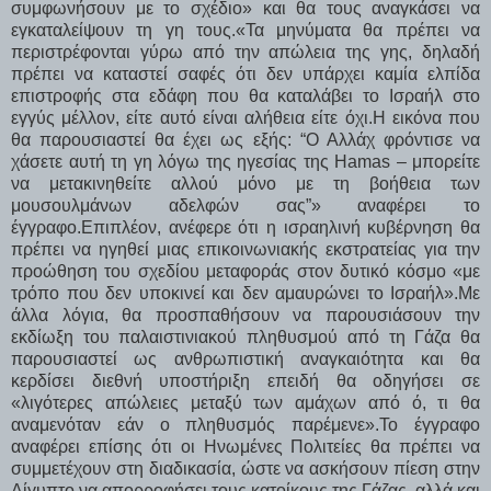
συμφωνήσουν με το σχέδιο» και θα τους αναγκάσει να
εγκαταλείψουν τη γη τους.«Τα μηνύματα θα πρέπει να
περιστρέφονται γύρω από την απώλεια της γης, δηλαδή
πρέπει να καταστεί σαφές ότι δεν υπάρχει καμία ελπίδα
επιστροφής στα εδάφη που θα καταλάβει το Ισραήλ στο
εγγύς μέλλον, είτε αυτό είναι αλήθεια είτε όχι.Η εικόνα που
θα παρουσιαστεί θα έχει ως εξής: “Ο Αλλάχ φρόντισε να
χάσετε αυτή τη γη λόγω της ηγεσίας της Hamas – μπορείτε
να μετακινηθείτε αλλού μόνο με τη βοήθεια των
μουσουλμάνων αδελφών σας”» αναφέρει το
έγγραφο.Επιπλέον, ανέφερε ότι η ισραηλινή κυβέρνηση θα
πρέπει να ηγηθεί μιας επικοινωνιακής εκστρατείας για την
προώθηση του σχεδίου μεταφοράς στον δυτικό κόσμο «με
τρόπο που δεν υποκινεί και δεν αμαυρώνει το Ισραήλ».Με
άλλα λόγια, θα προσπαθήσουν να παρουσιάσουν την
εκδίωξη του παλαιστινιακού πληθυσμού από τη Γάζα θα
παρουσιαστεί ως ανθρωπιστική αναγκαιότητα και θα
κερδίσει διεθνή υποστήριξη επειδή θα οδηγήσει σε
«λιγότερες απώλειες μεταξύ των αμάχων από ό, τι θα
αναμενόταν εάν ο πληθυσμός παρέμενε».Το έγγραφο
αναφέρει επίσης ότι οι Ηνωμένες Πολιτείες θα πρέπει να
συμμετέχουν στη διαδικασία, ώστε να ασκήσουν πίεση στην
Αίγυπτο να απορροφήσει τους κατοίκους της Γάζας, αλλά και