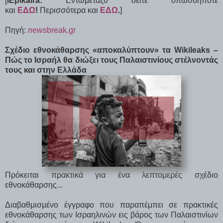
[
iEpikaira:
Εντωμεταξύ δείτε οπωσδήποτε
και
ΕΔΩ
!
Περισσότερα και
ΕΔΩ
.
]
Πηγή:
newsbreak.gr
Σχέδιο εθνοκάθαρσης «αποκαλύπτουν» τα Wikileaks –
Πώς το Ισραήλ θα διώξει τους Παλαιστινίους στέλνοντάς
τους και στην Ελλάδα
Πρόκειται πρακτικά για ένα λεπτομερές σχέδιο
εθνοκάθαρσης...
Διαβαθμισμένο έγγραφο που παραπέμπει σε πρακτικές
εθνοκάθαρσης των Ισραηλινών εις βάρος των Παλαιστινίων