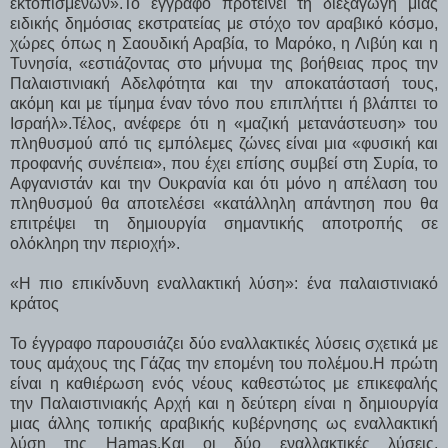
εκτοπισμένων».Το έγγραφο προτείνει τη διεξαγωγή μιας
ειδικής δημόσιας εκστρατείας με στόχο τον αραβικό κόσμο,
χώρες όπως η Σαουδική Αραβία, το Μαρόκο, η Λιβύη και η
Τυνησία, «εστιάζοντας στο μήνυμα της βοήθειας προς την
Παλαιστινιακή Αδελφότητα και την αποκατάστασή τους,
ακόμη και με τίμημα έναν τόνο που επιπλήττει ή βλάπτει το
Ισραήλ».Τέλος, ανέφερε ότι η «μαζική μετανάστευση» του
πληθυσμού από τις εμπόλεμες ζώνες είναι μια «φυσική και
προφανής συνέπεια», που έχει επίσης συμβεί στη Συρία, το
Αφγανιστάν και την Ουκρανία και ότι μόνο η απέλαση του
πληθυσμού θα αποτελέσει «κατάλληλη απάντηση που θα
επιτρέψει τη δημιουργία σημαντικής αποτροπής σε
ολόκληρη την περιοχή».
«Η πιο επικίνδυνη εναλλακτική λύση»: ένα παλαιστινιακό
κράτος
Το έγγραφο παρουσιάζει δύο εναλλακτικές λύσεις σχετικά με
τους αμάχους της Γάζας την επομένη του πολέμου.Η πρώτη
είναι η καθιέρωση ενός νέους καθεστώτος με επικεφαλής
την Παλαιστινιακής Αρχή και η δεύτερη είναι η δημιουργία
μιας άλλης τοπικής αραβικής κυβέρνησης ως εναλλακτική
λύση της Hamas.Και οι δύο εναλλακτικές λύσεις,