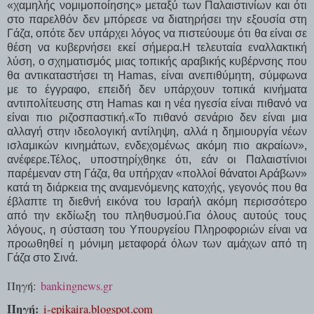
«χαμηλής νομιμοποίησης» μεταξύ των Παλαιστινίων και ότι
στο παρελθόν δεν μπόρεσε να διατηρήσει την εξουσία στη
Γάζα, οπότε δεν υπάρχει λόγος να πιστεύουμε ότι θα είναι σε
θέση να κυβερνήσει εκεί σήμερα.Η τελευταία εναλλακτική
λύση, ο σχηματισμός μιας τοπικής αραβικής κυβέρνσης που
θα αντικαταστήσει τη Hamas, είναι ανεπιθύμητη, σύμφωνα
με το έγγραφο, επειδή δεν υπάρχουν τοπικά κινήματα
αντιπολίτευσης στη Hamas και η νέα ηγεσία είναι πιθανό να
είναι πιο ριζοσπαστική.«Το πιθανό σενάριο δεν είναι μια
αλλαγή στην ιδεολογική αντίληψη, αλλά η δημιουργία νέων
ισλαμικών κινημάτων, ενδεχομένως ακόμη πιο ακραίων»,
ανέφερε.Τέλος, υποστηρίχθηκε ότι, εάν οι Παλαιστίνιοι
παρέμεναν στη Γάζα, θα υπήρχαν «πολλοί θάνατοι Αράβων»
κατά τη διάρκεια της αναμενόμενης κατοχής, γεγονός που θα
έβλαπτε τη διεθνή εικόνα του Ισραήλ ακόμη περισσότερο
από την εκδίωξη του πληθυσμού.Για όλους αυτούς τους
λόγους, η σύσταση του Υπουργείου Πληροφοριών είναι να
προωθηθεί η μόνιμη μεταφορά όλων των αμάχων από τη
Γάζα στο Σινά.
Πηγή:
bankingnews.gr
Πηγή:
i-epikaira.blogspot.com