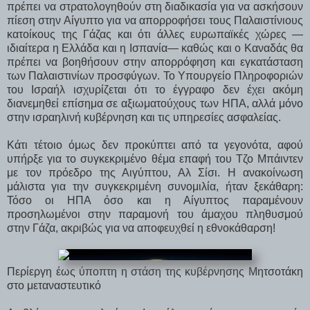
πρέπει να στρατολογηθούν στη διαδικασία για να ασκήσουν
πίεση στην Αίγυπτο για να απορροφήσει τους Παλαιστίνιους
κατοίκους της Γάζας και ότι άλλες ευρωπαϊκές χώρες —
ιδιαίτερα η Ελλάδα και η Ισπανία— καθώς και ο Καναδάς θα
πρέπει να βοηθήσουν στην απορρόφηση και εγκατάσταση
των Παλαιστινίων προσφύγων. Το Υπουργείο Πληροφοριών
του Ισραήλ ισχυρίζεται ότι το έγγραφο δεν έχει ακόμη
διανεμηθεί επίσημα σε αξιωματούχους των ΗΠΑ, αλλά μόνο
στην ισραηλινή κυβέρνηση και τις υπηρεσίες ασφαλείας.
Κάτι τέτοιο όμως δεν προκύπτει από τα γεγονότα, αφού
υπήρξε για το συγκεκριμένο θέμα επαφή του Τζο Μπάιντεν
με τον πρόεδρο της Αιγύπτου, Αλ Σίσι. Η ανακοίνωση
μάλιστα για την συγκεκριμένη συνομιλία, ήταν ξεκάθαρη:
Τόσο οι ΗΠΑ όσο και η Αίγυπτος παραμένουν
προσηλωμένοι στην παραμονή του άμαχου πληθυσμού
στην Γάζα, ακριβώς για να αποφευχθεί η εθνοκάθαρση!
Περίεργη έως ύποπτη η στάση της κυβέρνησης Μητσοτάκη
στο μεταναστευτικό