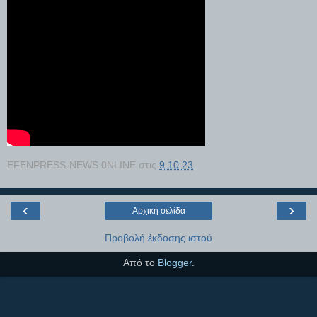
EFENPRESS-NEWS 0NLINE
στις
9.10.23
‹
›
Αρχική σελίδα
Προβολή έκδοσης ιστού
Από το
Blogger
.