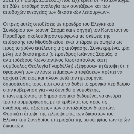
2021 (υπ. αριθμ. 255/2021) που είχε κρίνει ότι «το Σύνταγμα
επιβάλει σταθερή αναλογία των συντάξεων και των
αποδοχών ενεργείας των δικαστικών λειτουργών».
Οι τρεις αυτές υποθέσεις με πρόεδρο του Ελεγκτικού
Συνεδρίου τον Ιωάννη Σαρμά και εισηγητή τον Κωνσταντίνο
Παραθύρα, ακολούθησαν ομόφωνα τις σκέψεις της
απόφασης του Μισθοδικείου, ενώ υπάρχει μειοψηφία ως
προς το χρόνο εκτέλεσης της απόφασης. Συγκεκριμένα, τρία
μέλη του δικαστηρίου (ο πρόεδρος Ιωάννης Σαρμάς, ο
αντιπρόεδρος Κωνσταντίνος Κωστόπουλος και η
σύμβουλος Θεολογία Γναρδέλλη) εξέφρασαν τη άποψη ότι η
εφαρμογή των εν λόγω επίμαχων αποφάσεων πρέπει να
αρχίσει ένα έτος και πλέον μετά την ημερομηνία
δημοσίευσής τους, έτσι ώστε να δοθεί το χρονικό περιθώριο
στην κυβέρνηση για «να δυνηθεί ο νομοθέτης,
επανεκτιμώντας τα δημοσιονομικά δεδομένα, να ανεύρει
τρόπο συμμόρφωσης με τα κριθέντα, ως προς τις
αναδρομικές αξιώσεις» των συνταξιούχων δικαστών.
Φυσικά η άποψη της πλειοψηφίας των δικαστών του
Ελεγκτικού Συνεδρίου υπερισχύει της μειοψηφίας των τριών
δικαστών.