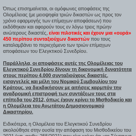
Όπως επισημαίνεται, οι ομόφωνες αποφάσεις της
Ολομέλειας (με μειοψηφία τριών δικαστών ως προς τον
χρόνο εφαρμογής των επίμαχων αποφάσεων) που
εκδόθηκαν και αφορούν τους εν λόγω τρεις πρώην
ανώτερους δικαστές,
είναι πιλοτικές και έχουν μια «ουρά»
450 περίπου συνταξιούχων δικαστών
που τους
καταλαμβάνει το περιεχόμενο των τριών επίμαχων
αποφάσεων του Ελεγκτικού Συνεδρίου.
Παράλληλα, οι αποφάσεις αυτές της Ολομέλειας του
Ελεγκτικού Συνεδρίου δίνουν τη δικονομική δυνατότητα
στους περίπου 4.000 συνταξιούχους δικαστές,
εισαγγελείς και μέλη του Νομικού Συμβουλίου του
Κράτους, να διεκδικήσουν με αιτήσεις καρμπόν την
αναδρομική επιστροφή των συντάξεων τους στα
επίπεδα του 2012, όπως έχουν κρίνει το Μισθοδικείο και
η Ολομέλεια του Ανωτάτου Δημοσιονομικού
Δικαστηρίου.
Ειδικότερα, η Ολομέλεια του Ελεγκτικού Συνεδρίου
ακολούθησε στην ουσία την απόφαση του Μισθοδικείου του