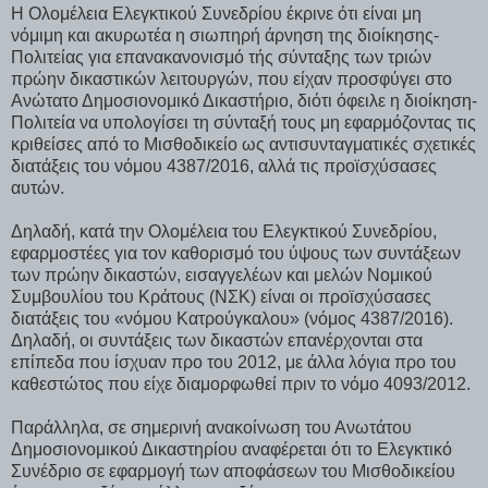
Η Ολομέλεια Ελεγκτικού Συνεδρίου έκρινε ότι είναι μη
νόμιμη και ακυρωτέα η σιωπηρή άρνηση της διοίκησης-
Πολιτείας για επανακανονισμό τής σύνταξης των τριών
πρώην δικαστικών λειτουργών, που είχαν προσφύγει στο
Ανώτατο Δημοσιονομικό Δικαστήριο, διότι όφειλε η διοίκηση-
Πολιτεία να υπολογίσει τη σύνταξή τους μη εφαρμόζοντας τις
κριθείσες από το Μισθοδικείο ως αντισυνταγματικές σχετικές
διατάξεις του νόμου 4387/2016, αλλά τις προϊσχύσασες
αυτών.
Δηλαδή, κατά την Ολομέλεια του Ελεγκτικού Συνεδρίου,
εφαρμοστέες για τον καθορισμό του ύψους των συντάξεων
των πρώην δικαστών, εισαγγελέων και μελών Νομικού
Συμβουλίου του Κράτους (ΝΣΚ) είναι οι προϊσχύσασες
διατάξεις του «νόμου Κατρούγκαλου» (νόμος 4387/2016).
Δηλαδή, οι συντάξεις των δικαστών επανέρχονται στα
επίπεδα που ίσχυαν προ του 2012, με άλλα λόγια προ του
καθεστώτος που είχε διαμορφωθεί πριν το νόμο 4093/2012.
Παράλληλα, σε σημερινή ανακοίνωση του Ανωτάτου
Δημοσιονομικού Δικαστηρίου αναφέρεται ότι το Ελεγκτικό
Συνέδριο σε εφαρμογή των αποφάσεων του Μισθοδικείου