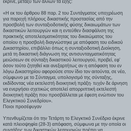
έκρινε, μεταξύ των άλλων τα εξής:
«Η εκ του άρθρου 88 παρ. 2 του Συντάγματος υποχρέωση
για παροχή πλήρους δικαστικής προστασίας από την
προσβολή των συνταξιοδοτικής φύσης δικαιωμάτων των
δικαστικών λειτουργών και η εντεύθεν διασφάλιση της
πρακτικής αποτελεσματικότητας του δικαιώματος του
οποίου η προσβολή διαγνώστηκε με απόφαση του ειδικού
Δικαστηρίου, επιβάλλει όπως η συνταξιοδοτική Διοίκηση,
μετά τη δικαστική διάγνωση της αντισυνταγματικότητας
μειώσεων σε σύνταξη δικαστικού λειτουργού, προβεί, εφ'
όσον τούτο ζητηθεί και ανεξαρτήτως αν η απόφαση του εν
λόγω Δικαστηρίου αφορούσε στον ίδιο τον αιτούντα, σε νέο,
σύμφωνο με το Σύνταγμα, υπολογισμό της σύνταξης,
εκδίδοντας νέα εκτελεστή διοικητική πράξη· τυχόν δε άρνηση
να ενεργήσει σχετικώς αποτελεί απορριπτική εκτελεστή
διοικητική πράξη που προσβάλλεται με έφεση ενώπιον του
Ελεγκτικού Συνεδρίου».
Ποιοι προσέφυγαν
Υπενθυμίζεται ότι την Τετάρτη το Ελεγκτικό Συνέδριο έκρινε
κατά πλειοψηφία (28-3) απόφαση, σύμφωνα με την οποία οι
συντάξεις των δικαστικών λειτουργών πρέπει να