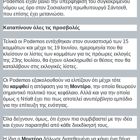
Podemos είχαν βάλει την υπερψήφιση του συγκεκριμένου
νόμου ως όρο στον Σοσιαλιστή πρωθυπουργό Σάντσεθ,
που επίσης έχει μετανιώσει.
Καταπίνουν όλες τις προσβολές
Τελικά οι Podemos εντάχθηκαν στον συνασπισμό των 15
κομμάτων και μέχρι τις 19 Ιουνίου, ημερομηνία που θα
κλείσουν οι λίστες των κομμάτων για τις πρόωρες εκλογές
της 23ης Ιουλίου, θα έχουν ολοκληρωθεί οι θέσεις που θα
καταλάβουν στις εκλογικές λίστες.
Οι Podemos εξακολουθούν να ελπίζουν ότι μέχρι τότε
θα
καμφθεί
η απόφαση για τη
Μοντέρο
, την οποία θεωρούν
σημαντικό πολιτικό τους κεφάλαιο. Αλλά και για την οποία
όμως η Ντίαθ έχει πει πως αποτελεί ανυπέρβλητο εμπόδιο
για την επίτευξη της ενότητας.
Όλα δείχνουν, όμως, ότι έχουν πια συμβιβαστεί με την ιδέα
και έχουν παραιτηθεί από κάθε διεκδίκησή τους.
Η ίδια η
Μοντέρο
δήλωσε διατεθειμένη να κάνει ένα βήμα