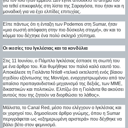
για τον ίδιο ήταν έμμεσο. Δεν έγινε αποδεκτό το αίτημά του
να τεθεί επικεφαλής στη λίστα της Σαραγόσα, που ήταν και η
μοναδική για να έχει ελπίδες επιτυχίας.
Είπε πάντως ότι η ένταξη των Podemos στη Sumar, ήταν
«μια σωστή απόφαση στην πιο δύσκολη στιγμή», αν και το
κόμμα του δέχτηκε ένα πολύ σκληρό χτύπημα.
Οι ικεσίες του Ιγκλέσιας και τα κονδύλια
Στις 11 Ιουνίου, ο Πάμπλο Ιγκλέσιας έσπασε τη σιωπή του
με ένα άρθρο του. Και θυμήθηκε τον παλιό καλό εαυτό του.
Αποκάλεσε τη Γιολάντα Ντίαθ «τελικό εκτελεστή ενός βίαιου
σχεδίου εξόντωσης της Μοντέρο, ενορχηστρωμένου από τον
απαίσιο προπαγανδιστικό μηχανισμό της δεξιάς, των ΜΜΕ,
δικαστικών και πολιτικών. Ελπίζω ότι η Γιολάντα θα ακούσει
αυτούς που της ζητούν να διορθώσει το λάθος».
Μάλιστα, το Canal Red, μέσο που ελέγχουν ο Ιγκλέσιας και
οι χορηγοί του, δημοσίευσε άρθρο γνώμης, όπου η Sumar
περιγράφεται ως «εξημερωμένη αριστερά» που δέχθηκε να
βάλει βέτο στον φεμινισμό.