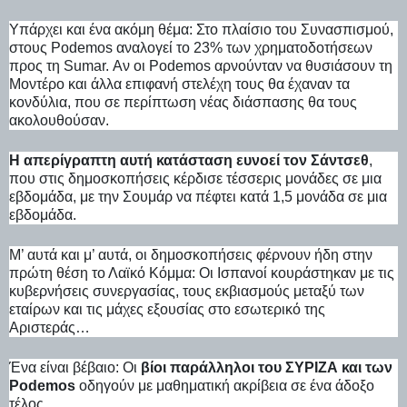
Υπάρχει και ένα ακόμη θέμα: Στο πλαίσιο του Συνασπισμού,
στους Podemos αναλογεί το 23% των χρηματοδοτήσεων
προς τη Sumar. Αν οι Podemos αρνούνταν να θυσιάσουν τη
Μοντέρο και άλλα επιφανή στελέχη τους θα έχαναν τα
κονδύλια, που σε περίπτωση νέας διάσπασης θα τους
ακολουθούσαν.
Η απερίγραπτη αυτή κατάσταση ευνοεί τον Σάντσεθ
,
που στις δημοσκοπήσεις κέρδισε τέσσερις μονάδες σε μια
εβδομάδα, με την Σουμάρ να πέφτει κατά 1,5 μονάδα σε μια
εβδομάδα.
Μ’ αυτά και μ’ αυτά, οι δημοσκοπήσεις φέρνουν ήδη στην
πρώτη θέση το Λαϊκό Κόμμα: Οι Ισπανοί κουράστηκαν με τις
κυβερνήσεις συνεργασίας, τους εκβιασμούς μεταξύ των
εταίρων και τις μάχες εξουσίας στο εσωτερικό της
Αριστεράς…
Ένα είναι βέβαιο: Οι
βίοι παράλληλοι του ΣΥΡΙΖΑ και των
Podemos
οδηγούν με μαθηματική ακρίβεια σε ένα άδοξο
τέλος…