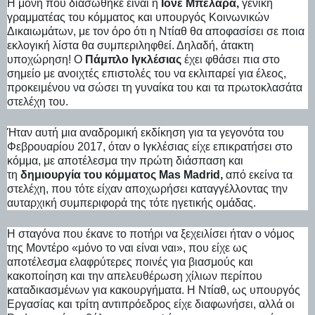
Η μόνη που διασώθηκε είναι η
Ιόνε Μπελάρα,
γενική
γραμματέας του κόμματος και υπουργός Κοινωνικών
Δικαιωμάτων, με τον όρο ότι η Ντίαθ θα αποφασίσει σε ποια
εκλογική λίστα θα συμπεριληφθεί. Δηλαδή, άτακτη
υποχώρηση! Ο
Πάμπλο Ιγκλέσιας
έχει φθάσει πια στο
σημείο με ανοιχτές επιστολές του να εκλιπαρεί για έλεος,
προκειμένου να σώσει τη γυναίκα του και τα πρωτοκλασάτα
στελέχη του.
Ήταν αυτή μια αναδρομική εκδίκηση για τα γεγονότα του
Φεβρουαρίου 2017, όταν ο Ιγκλέσιας είχε επικρατήσει στο
κόμμα, με αποτέλεσμα την πρώτη διάσπαση και
τη
δημιουργία του κόμματος Mas Madrid,
από εκείνα τα
στελέχη, που τότε είχαν αποχωρήσει καταγγέλλοντας την
αυταρχική συμπεριφορά της τότε ηγετικής ομάδας.
Η σταγόνα που έκανε το ποτήρι να ξεχειλίσει ήταν ο νόμος
της Μοντέρο «μόνο το ναι είναι ναι», που είχε ως
αποτέλεσμα ελαφρύτερες ποινές για βιασμούς και
κακοποίηση και την απελευθέρωση χίλιων περίπου
καταδικασμένων για κακουργήματα. Η Ντίαθ, ως υπουργός
Εργασίας και τρίτη αντιπρόεδρος είχε διαφωνήσει, αλλά οι