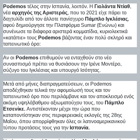
Podemos
τέλος στην Ισπανία, λοιπόν. Η
Γιολάντα Ντίαθ
,
νέα
αρχηγός της Αριστεράς
, που το 2021 είχε πάρει το
δαχτυλίδι από τον άλλοτε πανίσχυρο
Πάμπλο Ιγκλέσιας
,
αφού δημιούργησε την Πλατφόρμα Sumar (Ενώνω) και
συνένωσε τα διάφορα αριστερά κομματίδια, κυριολεκτικά
«κατάπιε» τους
Podemos
βάζοντας έναν πολύ σκληρό και
ταπεινωτικό όρο:
Αν οι
Podemos
επιθυμούν να ενταχθούν στο νέο
συνασπισμό πρέπει να θυσιάσουν την Ιρένε Μοντέρο,
σύζυγο του Ιγκλέσιας και υπουργό Ισότητας.
Μετά από μήνες διαπραγματεύσεων, οι Podemos
αποδέχθηκαν τελικά την αφομοίωσή τους και τον
ταπεινωτικό όρο που περιλάμβανε και τον αποκλεισμό ενός
ακόμη υψηλόβαθμου αξιωματούχου τους, του
Πάμπλο
Ετσενίκε.
Αντιστέκονταν μέχρι την ώρα που
καταποντίστηκαν στις περιφερειακές εκλογές της 28ης
Μαΐου, όπου απορρίφθηκαν όλες οι λατινοαμερικανικού
τύπου προτάσεις τους για την
Ισπανία.