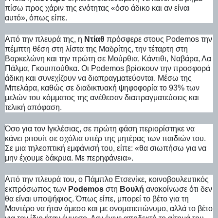
πίσω προς χάριν της ενότητας «όσο άδικο και αν είναι
αυτό», όπως είπε.
Από την πλευρά της, η
Ντίαθ
πρόσφερε στους Podemos την
πέμπτη θέση στη λίστα της Μαδρίτης, την τέταρτη στη
Βαρκελώνη και την πρώτη σε Μούρθια, Κάντιθι, Ναβάρα, Λα
Πάλμα, Γκουιπούθκα. Οι Podemos βρίσκουν την προσφορά
άδικη και συνεχίζουν να διαπραγματεύονται. Μέσω της
Μπελάρα, καθώς σε διαδικτυακή ψηφοφορία το 93% των
μελών του κόμματος της ανέθεσαν διαπραγματεύσεις και
τελική απόφαση.
Όσο για τον Ιγκλέσιας, σε πρώτη φάση περιορίστηκε να
κάνει ριτουίτ σε σχόλια υπέρ της μητέρας των παιδιών του.
Σε μια τηλεοπτική εμφάνισή του, είπε: «θα σιωπήσω για να
μην έχουμε δάκρυα. Με περηφάνεια».
Από την πλευρά του, ο Πάμπλο Ετσενίκε, κοινοβουλευτικός
εκπρόσωπος των
Podemos
στη
Βουλή
ανακοίνωσε ότι δεν
θα είναι υποψήφιος. Όπως είπε, μπορεί το βέτο για τη
Μοντέρο να ήταν άμεσο και με ονοματεπώνυμο, αλλά το βέτο