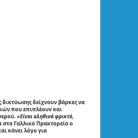
 δικτύωσης δείχνουν βάρκες να
ριών
που επιπλέουν και
νερού.
«Είναι αληθινά φρικτό,
ει στο Γαλλικό Πρακτορείο ο
αι κάνει λόγο για