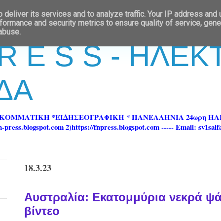
deliver its services and to analyze traffic. Your IP address and
formance and security metrics to ensure quality of service, gen
 abuse.
 R E S S - ΗΛΕ
ΔΑ
ΡΚΟΜΜΑΤΙΚΗ *ΕΙΔΗΣΕΟΓΡΑΦΙΚΗ * ΠΑΝΕΛΛΗΝΙΑ 24ωρη 
ss.blogspot.com 2)https://fnpress.blogspot.com ----- Email: sv1sal
18.3.23
Αυστραλία: Εκατομμύρια νεκρά ψάρ
βίντεο