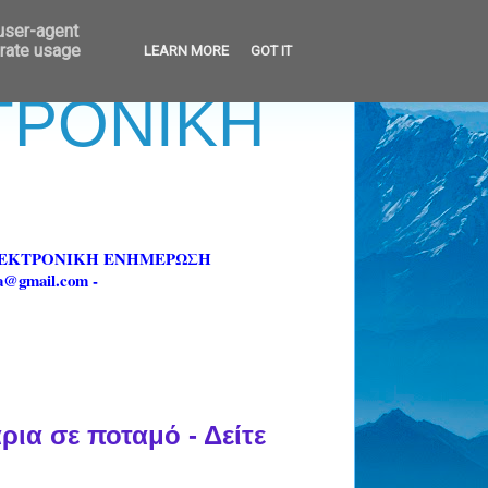
 user-agent
erate usage
LEARN MORE
GOT IT
ΚΤΡΟΝΙΚΗ
ΗΛΕΚΤΡΟΝΙΚΗ ΕΝΗΜΕΡΩΣΗ
fa@gmail.com -
ια σε ποταμό - Δείτε