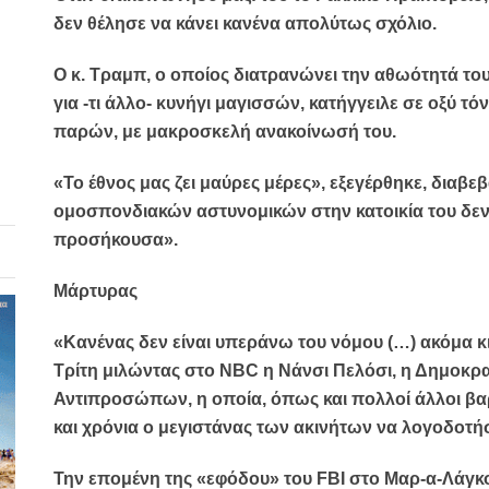
δεν θέλησε να κάνει κανένα απολύτως σχόλιο.
Ο κ. Τραμπ, ο οποίος διατρανώνει την αθωότητά του γ
για -τι άλλο- κυνήγι μαγισσών, κατήγγειλε σε οξύ τό
παρών, με μακροσκελή ανακοίνωσή του.
«Το έθνος μας ζει μαύρες μέρες», εξεγέρθηκε, διαβ
ομοσπονδιακών αστυνομικών στην κατοικία του δεν 
προσήκουσα».
Μάρτυρας
«Κανένας δεν είναι υπεράνω του νόμου (…) ακόμα κι
Τρίτη μιλώντας στο NBC η Νάνσι Πελόσι, η Δημοκρ
Αντιπροσώπων, η οποία, όπως και πολλοί άλλοι βαρ
και χρόνια ο μεγιστάνας των ακινήτων να λογοδοτήσ
Την επομένη της «εφόδου» του FBI στο Μαρ-α-Λάγκ