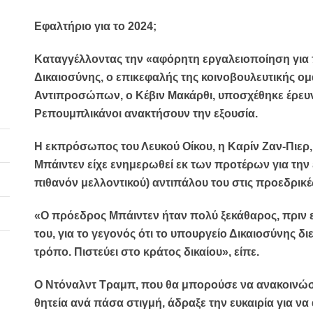
Εφαλτήριο για το 2024;
Καταγγέλλοντας την «αφόρητη εργαλειοποίηση για 
Δικαιοσύνης, ο επικεφαλής της κοινοβουλευτικής 
Αντιπροσώπων, ο Κέβιν Μακάρθι, υποσχέθηκε έρευνα 
Ρεπουμπλικάνοι ανακτήσουν την εξουσία.
Η εκπρόσωπος του Λευκού Οίκου, η Καρίν Ζαν-Πιερ,
Μπάιντεν είχε ενημερωθεί εκ των προτέρων για την 
πιθανόν μελλοντικού) αντιπάλου του στις προεδρικέ
«Ο πρόεδρος Μπάιντεν ήταν πολύ ξεκάθαρος, πριν εκ
του, για το γεγονός ότι το υπουργείο Δικαιοσύνης δι
τρόπο. Πιστεύει στο κράτος δικαίου», είπε.
Ο Ντόναλντ Τραμπ, που θα μπορούσε να ανακοινώσε
θητεία ανά πάσα στιγμή, άδραξε την ευκαιρία για να