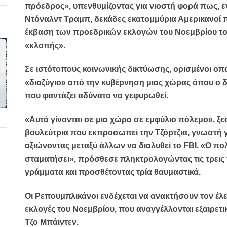
πρόεδρος», υπενθυμίζοντας για νιοστή φορά πως, ε
Ντόναλντ Τραμπ, δεκάδες εκατομμύρια Αμερικανοί
έκβαση των προεδρικών εκλογών του Νοεμβρίου το
«κλοπής».
Σε ιστότοπους κοινωνικής δικτύωσης, ορισμένοι οπ
«διαζύγιο» από την κυβέρνηση μιας χώρας όπου ο δ
που φαντάζει αδύνατο να γεφυρωθεί.
«Αυτά γίνονται σε μια χώρα σε εμφύλιο πόλεμο», ξ
βουλεύτρια που εκπροσωπεί την Τζόρτζια, γνωστή γι
αξιώνοντας μεταξύ άλλων να διαλυθεί το FBI. «Ο πο
σταματήσει», πρόσθεσε πληκτρολογώντας τις τρεις τ
γράμματα και προσθέτοντας τρία θαυμαστικά.
Οι Ρεπουμπλικάνοι ενδέχεται να ανακτήσουν τον έλ
εκλογές του Νοεμβρίου, που αναγγέλλονται εξαιρετι
Τζο Μπάιντεν.