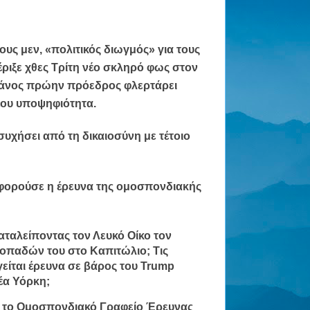
υς μεν, «πολιτικός διωγμός» για τους
έριξε χθες Τρίτη νέο σκληρό φως στον
κάνος πρώην πρόεδρος φλερτάρει
νέου υποψηφιότητα.
υχήσει από τη δικαιοσύνη με τέτοιο
αφορούσε η έρευνα της ομοσπονδιακής
αταλείποντας τον Λευκό Οίκο τον
η οπαδών του στο Καπιτώλιο; Τις
γείται έρευνα σε βάρος του Trump
Νέα Υόρκη;
ο, το Ομοσπονδιακό Γραφείο Έρευνας