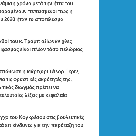
νάμιση χρόνο μετά την ήττα του
 παραμένουν πεπεισμένοι πως η
υ 2020 ήταν το αποτέλεσμα
αδοί του κ. Τραμπ αξίωναν χθες
ιχασμός είναι πλέον τόσο πελώριος
εσπάθωσε η Μάρτζορι Τέιλορ Γκριν,
α τις φραστικές ακρότητές της,
λιτικός διωγμός πρέπει να
ελευταίες λέξεις με κεφαλαία
εγχο του Κογκρέσου στις βουλευτικές
κά επικίνδυνες για την παράταξη του