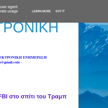
 user-agent
erate usage
LEARN MORE
GOT IT
ΚΤΡΟΝΙΚΗ
ΗΛΕΚΤΡΟΝΙΚΗ ΕΝΗΜΕΡΩΣΗ
fa@gmail.com -
FBI στο σπίτι του Τραμπ