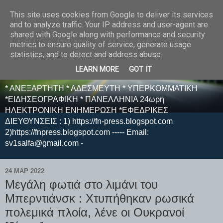
This site uses cookies from Google to deliver its services
E F E N P R E S S -
and to analyze traffic. Your IP address and user-agent are
shared with Google along with performance and security
ΗΛΕΚΤΡΟΝΙΚΗ
metrics to ensure quality of service, generate usage
statistics, and to detect and address abuse.
ΕΦΗΜΕΡΙΔΑ
LEARN MORE
GOT IT
* ΑΝΕΞΑΡΤΗΤΗ * ΑΔΕΣΜΕΥΤΗ * ΥΠΕΡΚΟΜΜΑΤΙΚΗ
*ΕΙΔΗΣΕΟΓΡΑΦΙΚΗ * ΠΑΝΕΛΛΗΝΙΑ 24ωρη
ΗΛΕΚΤΡΟΝΙΚΗ ΕΝΗΜΕΡΩΣΗ *ΕΦΕΔΡΙΚΕΣ
ΔΙΕΥΘΥΝΣΕΙΣ : 1) https://fn-press.blogspot.com
2)https://fnpress.blogspot.com ----- Email:
sv1salfa@gmail.com -
24 ΜΑΡ 2022
Μεγάλη φωτιά στο λιμάνι του
Μπερντιάνσκ : Χτυπήθηκαν ρωσικά
πολεμικά πλοία, λένε οι Ουκρανοί