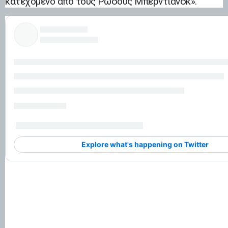
κατεχόμενο από τους Ρώσους Μπερντιάνσκ».