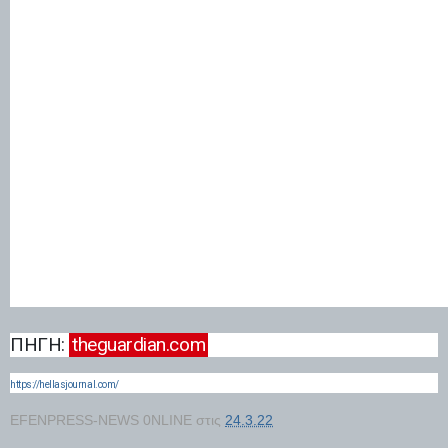
ΠΗΓΗ:
theguardian.com
https://hellasjournal.com/
EFENPRESS-NEWS 0NLINE
στις
24.3.22