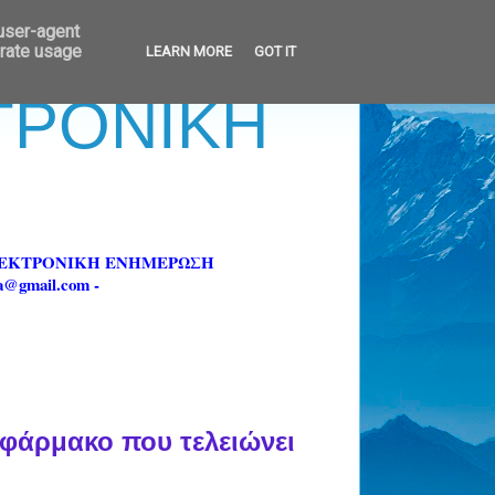
 user-agent
erate usage
LEARN MORE
GOT IT
ΚΤΡΟΝΙΚΗ
ΗΛΕΚΤΡΟΝΙΚΗ ΕΝΗΜΕΡΩΣΗ
fa@gmail.com -
 φάρμακο που τελειώνει