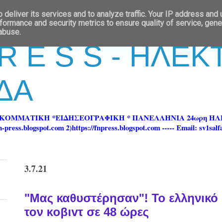
deliver its services and to analyze traffic. Your IP address and
formance and security metrics to ensure quality of service, gen
 abuse.
 R E S S - ΗΛΕ
ΔΑ
ΡΚΟΜΜΑΤΙΚΗ *ΕΙΔΗΣΕΟΓΡΑΦΙΚΗ * ΠΑΝΕΛΛΗΝΙΑ 24ωρη 
ss.blogspot.com 2)https://fnpress.blogspot.com ----- Email: sv1sal
3.7.21
"Μας καθυστέρησαν"! Το ελληνικό
τον κoβιvτ σε 48 ώρες