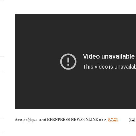
Αναρτήθηκε από
EFENPRESS-NEWS 0NLINE
στις
3.7.21