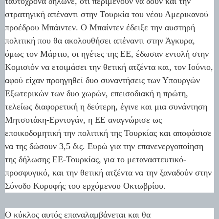
ταυτόχρονα δήλωνε, ότι περιμένουν να δουν και την
στρατηγική απέναντι στην Τουρκία του νέου Αμερικανού
προέδρου Μπάιντεν. Ο Μπαίντεν έδειξε την αυστηρή
πολιτική που θα ακολουθήσει απέναντι στην Άγκυρα,
όμως τον Μάρτιο, οι ηγέτες της ΕΕ, έδωσαν εντολή στην
Κομισιόν να ετοιμάσει την θετική ατζέντα και, τον Ιούνιο,
αφού είχαν προηγηθεί δυο συναντήσεις των Υπουργών
Εξωτερικών των δυο χωρών, επεισοδιακή η πρώτη,
τελείως διαφορετική η δεύτερη, έγινε και μια συνάντηση
Μητσοτάκη-Ερντογάν, η ΕΕ αναγνώρισε ως
εποικοδομητική την πολιτική της Τουρκίας και αποφάσισε
να της δώσουν 3,5 δις. Ευρώ για την επανενεργοποίηση
της δήλωσης ΕΕ-Τουρκίας, για το μεταναστευτικό-
προσφυγικό, και την θετική ατζέντα να την ξαναδούν στην
Σύνοδο Κορυφής του ερχόμενου Οκτωβρίου.
Ο κύκλος αυτός επαναλαμβάνεται και θα