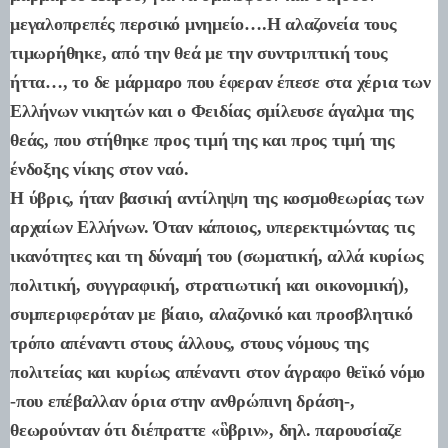
μεγαλοπρεπές περσικό μνημείο….Η αλαζονεία τους
τιμωρήθηκε, από την θεά με την συντριπτική τους
ήττα…, το δε μάρμαρο που έφεραν έπεσε στα χέρια των
Ελλήνων νικητών και ο Φειδίας σμίλευσε άγαλμα της
θεάς, που στήθηκε προς τιμή της και προς τιμή της
ένδοξης νίκης στον ναό.
Η ύβρις, ήταν βασική αντίληψη της κοσμοθεωρίας των
αρχαίων Ελλήνων. Όταν κάποιος, υπερεκτιμώντας τις
ικανότητες και τη δύναμή του (σωματική, αλλά κυρίως
πολιτική, συγγραφική, στρατιωτική και οικονομική),
συμπεριφερόταν με βίαιο, αλαζονικό και προσβλητικό
τρόπο απέναντι στους άλλους, στους νόμους της
πολιτείας και κυρίως απέναντι στον άγραφο θεϊκό νόμο
-που επέβαλλαν όρια στην ανθρώπινη δράση-,
θεωρούνταν ότι διέπραττε «ὓβριν», δηλ. παρουσίαζε