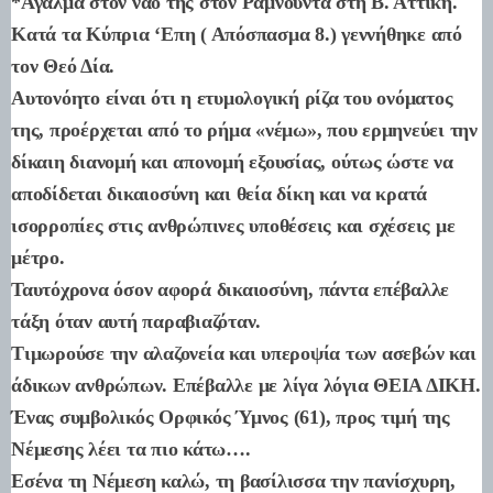
*Άγαλμα στον ναό της στον Ραμνούντα στη Β. Αττική.
Κατά τα Κύπρια ‘Επη ( Απόσπασμα 8.) γεννήθηκε από
τον Θεό Δία.
Αυτονόητο είναι ότι η ετυμολογική ρίζα του ονόματος
της, προέρχεται από το ρήμα «νέμω», που ερμηνεύει την
δίκαιη διανομή και απονομή εξουσίας, ούτως ώστε να
αποδίδεται δικαιοσύνη και θεία δίκη και να κρατά
ισορροπίες στις ανθρώπινες υποθέσεις και σχέσεις με
μέτρο.
Ταυτόχρονα όσον αφορά δικαιοσύνη, πάντα επέβαλλε
τάξη όταν αυτή παραβιαζόταν.
Τιμωρούσε την αλαζονεία και υπεροψία των ασεβών και
άδικων ανθρώπων. Επέβαλλε με λίγα λόγια ΘΕΙΑ ΔΙΚΗ.
Ένας συμβολικός Ορφικός Ύμνος (61), προς τιμή της
Νέμεσης λέει τα πιο κάτω….
Εσένα τη Νέμεση καλώ, τη βασίλισσα την πανίσχυρη,