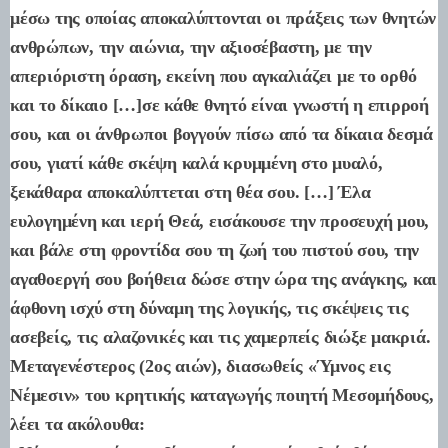
μέσω της οποίας αποκαλύπτονται οι πράξεις των θνητών
ανθρώπων, την αιώνια, την αξιοσέβαστη, με την
απεριόριστη όραση, εκείνη που αγκαλιάζει με το ορθό
και το δίκαιο […]σε κάθε θνητό είναι γνωστή η επιρροή
σου, και οι άνθρωποι βογγούν πίσω από τα δίκαια δεσμά
σου, γιατί κάθε σκέψη καλά κρυμμένη στο μυαλό,
ξεκάθαρα αποκαλύπτεται στη θέα σου. […] Έλα
ευλογημένη και ιερή Θεά, εισάκουσε την προσευχή μου,
και βάλε στη φροντίδα σου τη ζωή του πιστού σου, την
αγαθοεργή σου βοήθεια δώσε στην ώρα της ανάγκης, και
άφθονη ισχύ στη δύναμη της λογικής, τις σκέψεις τις
ασεβείς, τις αλαζονικές και τις χαμερπείς διώξε μακριά.
Μεταγενέστερος (2ος αιών), διασωθείς «Ύμνος εις
Νέμεσιν» του κρητικής καταγωγής ποιητή Μεσομήδους,
λέει τα ακόλουθα: