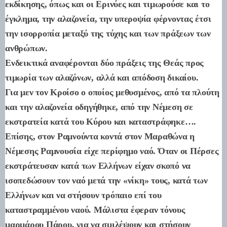
εκδίκησης, όπως και οι Ερινύες και τιμωρούσε και το
έγκλημα, την αλαζονεία, την υπεροψία φέρνοντας έτσι
την ισορροπία μεταξύ της τύχης και των πράξεων των
ανθρώπων.
Ενδεικτικά αναφέρονται δύο πράξεις της Θεάς προς
τιμωρία των αλαζόνων, αλλά και απόδοση δικαίου.
Για μεν τον Κροίσο ο οποίος μεθυσμένος, από τα πλούτη
και την αλαζονεία οδηγήθηκε, από την Νέμεση σε
εκστρατεία κατά του Κύρου και καταστράφηκε….
Επίσης, στον Ραμνούντα κοντά στον Μαραθώνα η
Νέμεσης Ραμνουσία είχε περίφημο ναό. Όταν οι Πέρσες
εκστράτευσαν κατά των Ελλήνων είχαν σκοπό να
ισοπεδώσουν τον ναό μετά την «νίκη» τους, κατά των
Ελλήνων και να στήσουν τρόπαιο επί του
καταστραμμένου ναού. Μάλιστα έφεραν τόνους
μαρμάρου Πάρου, για να σμιλέψουν και στήσουν