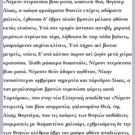
«Νέμεσι πτερόεσσα βίου ροπά, κυανώπι θεά, θύγατερ
Δίκας, α κούφα φρυάγματα θνατών επέχεις αδάμαντι
χαλινώι, έχθουσα δ’ ύβριν ολοάν βροτών μέλανα φθόνον
εκτός ελαύνεις. Υπό σον τροχόν άστατον αστιβή, χαροπά
μερόπων στρέφεται τύχα, λήθουσα δε παρ πόδα βαίνεις,
γαυρούμενον αυχένα κλίνεις. Υπό πήχυν αεί βίοτον
μετρείς, νεύεις δ’ υπό κόλπον όφρυν αεί ζυγόν μετά χείρα
κρατούσα. Ίλαθι μάκαιρα δικασπόλε, Νέμεσι πτερόεσσα
βίου ροπά. Νέμεσιν θεόν άδομεν αφθίταν, Νίκην
τανυσίπτερον ομβρίμαν νημερτέα και πάρεδρον Δίκας, α
ταν μεγαλανορίαν βροτών νεμεσώσα φέρεις κατά
Tαρτάρου», που στην νέα Ελληνική αποδίδεται «Νέμεσι
πτερωτή, του βίου ισορροπία, γαλανομάτα Θεά, της
Δίκης θυγατέρα, που τις κούφιες των θνητών αυθάδειες
συγκρατείς με διαμαντένιο χαλινάρι, εχθρευόμενη δε την
των θνητών ολέθρια ύβρι τον μαύρο φθόνο αποδιώχνεις.