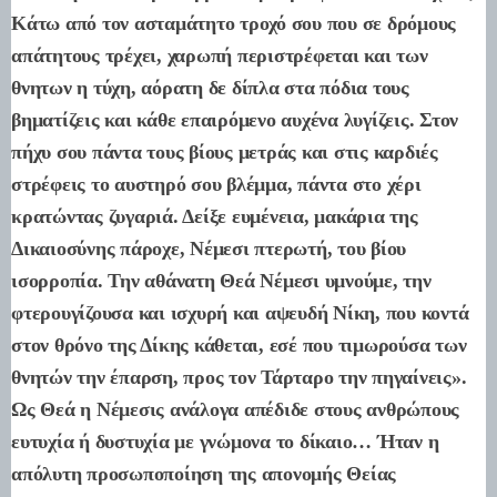
Κάτω από τον ασταμάτητο τροχό σου που σε δρόμους
απάτητους τρέχει, χαρωπή περιστρέφεται και των
θνητων η τύχη, αόρατη δε δίπλα στα πόδια τους
βηματίζεις και κάθε επαιρόμενο αυχένα λυγίζεις. Στον
πήχυ σου πάντα τους βίους μετράς και στις καρδιές
στρέφεις το αυστηρό σου βλέμμα, πάντα στο χέρι
κρατώντας ζυγαριά. Δείξε ευμένεια, μακάρια της
Δικαιοσύνης πάροχε, Νέμεσι πτερωτή, του βίου
ισορροπία. Την αθάνατη Θεά Νέμεσι υμνούμε, την
φτερουγίζουσα και ισχυρή και αψευδή Νίκη, που κοντά
στον θρόνο της Δίκης κάθεται, εσέ που τιμωρούσα των
θνητών την έπαρση, προς τον Τάρταρο την πηγαίνεις».
Ως Θεά η Νέμεσις ανάλογα απέδιδε στους ανθρώπους
ευτυχία ή δυστυχία με γνώμονα το δίκαιο… Ήταν η
απόλυτη προσωποποίηση της απονομής Θείας