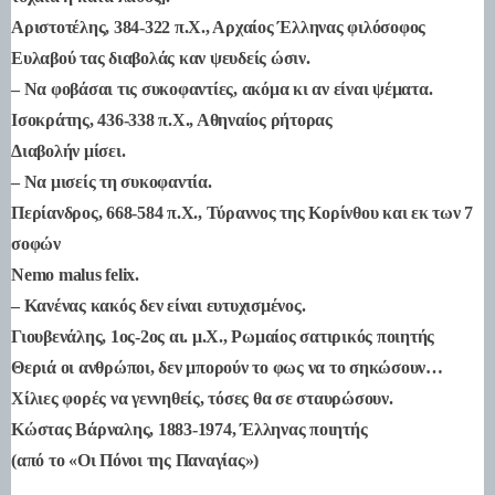
Αριστοτέλης, 384-322 π.Χ., Αρχαίος Έλληνας φιλόσοφος
Ευλαβού τας διαβολάς καν ψευδείς ώσιν.
– Να φοβάσαι τις συκοφαντίες, ακόμα κι αν είναι ψέματα.
Ισοκράτης, 436-338 π.Χ., Αθηναίος ρήτορας
Διαβολήν μίσει.
– Να μισείς τη συκοφαντία.
Περίανδρος, 668-584 π.Χ., Τύραννος της Κορίνθου και εκ των 7
σοφών
Nemo malus felix.
– Κανένας κακός δεν είναι ευτυχισμένος.
Γιουβενάλης, 1ος-2ος αι. μ.Χ., Ρωμαίος σατιρικός ποιητής
Θεριά οι ανθρώποι, δεν μπορούν το φως να το σηκώσουν…
Χίλιες φορές να γεννηθείς, τόσες θα σε σταυρώσουν.
Κώστας Βάρναλης, 1883-1974, Έλληνας ποιητής
(από το «Οι Πόνοι της Παναγίας»)