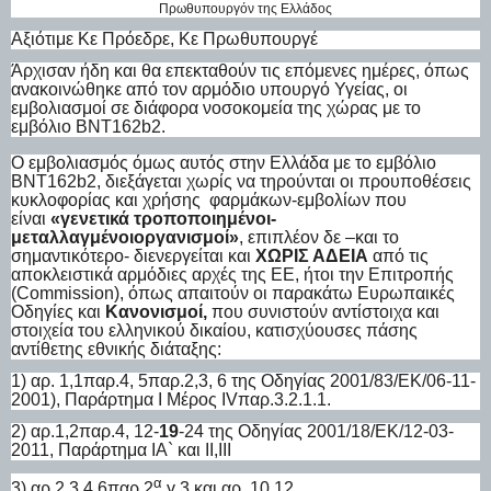
Πρωθυπουργόν της Ελλάδος
Αξιότιμε Κε Πρόεδρε, Κε Πρωθυπουργέ
Άρχισαν ήδη και θα επεκταθούν τις επόμενες ημέρες, όπως
ανακοινώθηκε από τον αρμόδιο υπουργό Υγείας, οι
εμβολιασμοί σε διάφορα νοσοκομεία της χώρας με το
εμβόλιο BNT162b2.
Ο εμβολιασμός όμως αυτός στην Ελλάδα με το εμβόλιο
BNT162b2, διεξάγεται χωρίς να τηρούνται οι προυποθέσεις
κυκλοφορίας και χρήσης φαρμάκων-εμβολίων που
είναι
«γενετικά τροποποιημένοι-
μεταλλαγμένοιοργανισμοί»
, επιπλέον δε –και το
σημαντικότερο- διενεργείται και
ΧΩΡΙΣ ΑΔΕΙΑ
από τις
αποκλειστικά αρμόδιες αρχές της ΕΕ, ήτοι την Επιτροπής
(
Commission
), όπως απαιτούν οι παρακάτω Ευρωπαικές
Οδηγίες και
Κανονισμοί,
που συνιστούν αντίστοιχα και
στοιχεία του ελληνικού δικαίου, κατισχύουσες πάσης
αντίθετης εθνικής διάταξης:
1) αρ. 1,1παρ.4, 5παρ.2,3, 6 της Οδηγίας 2001/83/ΕΚ/06-11-
2001), Παράρτημα Ι Μέρος Ι
V
παρ.3.2.1.1.
2) αρ.1,2παρ.4, 12-
19
-24 της Οδηγίας 2001/18/ΕΚ/12-03-
2011, Παράρτημα ΙΑ` και ΙΙ,ΙΙΙ
α
3) αρ.2,3,4,6παρ.2
,γ,3 και αρ. 10,12,