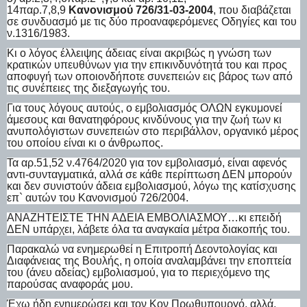
14παρ.7,8,9
Κανονισμού 726/31-03-2004
, που διαβάζεται
σε συνδυασμό με τις δύο προαναφερόμενες Οδηγίες και του
ν.1316/1983.
Κι ο λόγος έλλειψης άδειας είναι ακριβώς η γνώση των
κρατικών υπευθύνων για την επικινδυνότητά του και προς
αποφυγή των οποιονδήποτε συνεπειών εις βάρος των από
τις συνέπειες της διεξαγωγής του.
Για τους λόγους αυτούς, ο εμβολιασμός ΟΛΩΝ εγκυμονεί
άμεσους και θανατηφόρους κινδύνους για την ζωή των κι
ανυπολόγιστων συνεπειών στο περιβάλλον, οργανικό μέρος
του οποίου είναι κι ο άνθρωπος.
Τα αρ.51,52 ν.4764/2020 για τον εμβολιασμό, είναι αφενός
αντι-συνταγματικά, αλλά σε κάθε περίπτωση ΔΕΝ μπορούν
και δεν συνιστούν άδεια εμβολιασμού, λόγω της κατίσχυσης
επ` αυτών του Κανονισμού 726/2004.
ΑΝΑΖΗΤΕΙΣΤΕ ΤΗΝ ΑΔΕΙΑ ΕΜΒΟΛΙΑΣΜΟΥ…κι επειδή
ΔΕΝ υπάρχει, λάβετε όλα τα αναγκαία μέτρα διακοπής του.
Παρακαλώ να ενημερωθεί η Επιτροπή Δεοντολογίας και
Διαφάνειας της Βουλής, η οποία αναλαμβάνει την εποπτεία
του (άνευ αδείας) εμβολιασμού, για το περιεχόμενο της
παρούσας αναφοράς μου.
Έχω ήδη ενημερώσει και τον Κον Πρωθυπουργό, αλλά,