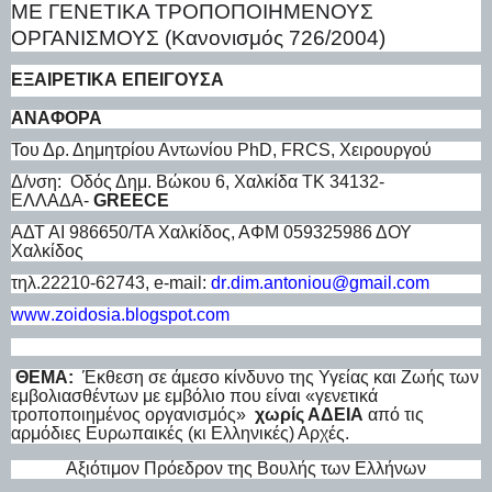
ΜΕ ΓΕΝΕΤΙΚΑ ΤΡΟΠΟΠΟΙΗΜΕΝΟΥΣ
ΟΡΓΑΝΙΣΜΟΥΣ (Κανονισμός 726/2004)
ΕΞΑΙΡΕΤΙΚΑ ΕΠΕΙΓΟΥΣΑ
ΑΝΑΦΟΡΑ
Του Δρ. Δημητρίου Αντωνίου
PhD
,
FRCS
, Χειρουργού
Δ/νση: Οδός Δημ. Βώκου 6, Χαλκίδα ΤΚ 34132-
ΕΛΛΑΔΑ-
GREECE
ΑΔΤ ΑΙ 986650/ΤΑ Χαλκίδος, ΑΦΜ 059325986 ΔΟΥ
Χαλκίδος
τηλ.22210-62743,
e
-
mail
:
dr
.
dim
.
antoniou
@
gmail
.
com
www
.
zoidosia
.
blogspot
.
com
ΘΕΜΑ:
Έκθεση σε άμεσο κίνδυνο της Υγείας και Ζωής των
εμβολιασθέντων με εμβόλιο που είναι «γενετικά
τροποποιημένος οργανισμός»
χωρίς ΑΔΕΙΑ
από τις
αρμόδιες Ευρωπαικές (κι Ελληνικές) Αρχές.
Αξιότιμον Πρόεδρον της Βουλής των Ελλήνων