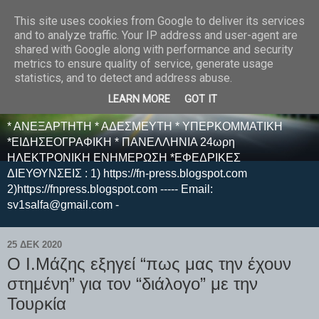
This site uses cookies from Google to deliver its services
E F E N P R E S S -
and to analyze traffic. Your IP address and user-agent are
shared with Google along with performance and security
ΗΛΕΚΤΡΟΝΙΚΗ
metrics to ensure quality of service, generate usage
statistics, and to detect and address abuse.
ΕΦΗΜΕΡΙΔΑ
LEARN MORE
GOT IT
* ΑΝΕΞΑΡΤΗΤΗ * ΑΔΕΣΜΕΥΤΗ * ΥΠΕΡΚΟΜΜΑΤΙΚΗ
*ΕΙΔΗΣΕΟΓΡΑΦΙΚΗ * ΠΑΝΕΛΛΗΝΙΑ 24ωρη
ΗΛΕΚΤΡΟΝΙΚΗ ΕΝΗΜΕΡΩΣΗ *ΕΦΕΔΡΙΚΕΣ
ΔΙΕΥΘΥΝΣΕΙΣ : 1) https://fn-press.blogspot.com
2)https://fnpress.blogspot.com ----- Email:
sv1salfa@gmail.com -
25 ΔΕΚ 2020
Ο Ι.Μάζης εξηγεί “πως μας την έχουν
στημένη” για τον “διάλογο” με την
Τουρκία