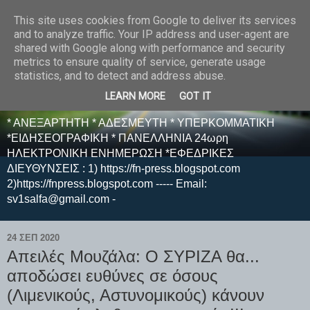
This site uses cookies from Google to deliver its services
E F E N P R E S S -
and to analyze traffic. Your IP address and user-agent are
shared with Google along with performance and security
ΗΛΕΚΤΡΟΝΙΚΗ
metrics to ensure quality of service, generate usage
statistics, and to detect and address abuse.
ΕΦΗΜΕΡΙΔΑ
LEARN MORE
GOT IT
* ΑΝΕΞΑΡΤΗΤΗ * ΑΔΕΣΜΕΥΤΗ * ΥΠΕΡΚΟΜΜΑΤΙΚΗ
*ΕΙΔΗΣΕΟΓΡΑΦΙΚΗ * ΠΑΝΕΛΛΗΝΙΑ 24ωρη
ΗΛΕΚΤΡΟΝΙΚΗ ΕΝΗΜΕΡΩΣΗ *ΕΦΕΔΡΙΚΕΣ
ΔΙΕΥΘΥΝΣΕΙΣ : 1) https://fn-press.blogspot.com
2)https://fnpress.blogspot.com ----- Email:
sv1salfa@gmail.com -
24 ΣΕΠ 2020
Απειλές Μουζάλα: Ο ΣΥΡΙΖΑ θα...
αποδώσει ευθύνες σε όσους
(Λιμενικούς, Αστυνομικούς) κάνουν