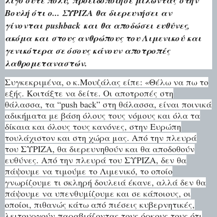
λίγο ούτε πολύ, προειδοποίησε μιλώντας στην
Βουλή ότι ο... ΣΥΡΙΖΑ θα διερευνήσει αν
γίνονται pushback και θα αποδώσει ευθύνες,
ακόμα και στους ανθρώπους του Λιμενικού και
γενικότερα σε όσους κάνουν αποτροπές
λαθρομεταναστών.
Συγκεκριμένα, ο κ.Μουζάλας είπε: «Θέλω να πω το
εξής. Κοιτάξτε να δείτε. Οι αποτροπές στη
θάλασσα, τα “push back” στη θάλασσα, είναι ποινικά
αδικήματα με βάση όλους τους νόμους και όλα τα
δίκαια και όλους τους κανόνες, στην Ευρώπη
τουλάχιστον και στη χώρα μας.
Από την πλευρά
του ΣΥΡΙΖΑ, θα διερευνηθούν και θα αποδοθούν
ευθύνες. Από την πλευρά του ΣΥΡΙΖΑ, δεν θα
πάψουμε να τιμούμε το Λιμενικό, το οποίο
γνωρίζουμε τι σκληρή δουλειά έκανε, αλλά δεν θα
πάψουμε να υπενθυμίζουμε και σε κάποιους, οι
οποίοι, πιθανώς κάτω από πιέσεις κυβερνητικές,
λειτουργούν παραβιάζοντας τους όρκους τους ότι