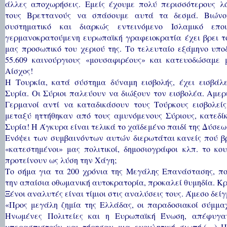
άλλες αποχωρήσεις. Εμείς έχουμε πολύ περισσότερους λ
τους Βρεττανούς να σπάσουμε αυτά τα δεσμά. Βιώνο
συστηματικό και διαρκώς εντεινόμενο Ισλαμικό επο
γερμανοκρατούμενη ευρωπαϊκή γραφειοκρατία έχει βρει το
μας προσωπικό του χεριού της. Το τελευταίο εξάμηνο υπο
55.609 καινούργιους «μουσαφιρέους» και κατευοδώσαμε μ
Αίσχος!
Η Τουρκία, κατά σύστημα δύναμη εισβολής, έχει εισβάλε
Συρία. Οι Σύριοι παλεύουν να διώξουν τον εισβολέα. Αμερ
Γερμανοί αντί να καταδικάσουν τους Τούρκους εισβολείς
μεταξύ ηττήθηκαν από τους αμυνόμενους Σύριους, κατεδί
Συρία! Η Άγκυρα είναι τελικά το χαϊδεμένο παιδί της Δύσεω
Ενόψει των συμβαινόντων αυτών διερωτάται κανείς πού βρ
«κατεστημένοι» μας πολιτικοί, δημοσιογράφοι κλπ. το κο
προτείνουν ως λύση την Χάγη;
Το σήμα για τα 200 χρόνια της Μεγάλης Επανάστασης, πο
την απαίσια οθωμανική αυτοκρατορία, προκαλεί θυμηδία. Κρ
Ξένοι αναλυτές είναι τίμιοι στις αναλύσεις τους. Άμεσο δείγ
«Προς μεγάλη ζημία της Ελλάδας, οι παραδοσιακοί σύμμαχ
Ηνωμένες Πολιτείες και η Ευρωπαϊκή Ένωση, απέφυγ
υπερασπιστούν και τήρησαν μια ενοχλητική σιωπή.(…) Η