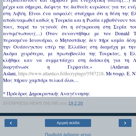
μέχρι και σήμερα, διέφυγε τις διεθνείς κυρώσεις για τις ενέ
στη Λιβύη. Είναι ένα ασφαλές στοίχημα ότι η θέση της Ε
αποδυναμωθεί καθώς η Τουρκία και η Ρωσία εμβαθύνουν το
τους, παρά το γεγονός ότι η σύγκρουση στη Συρία το
αντιμέτωπους(…) Όταν συναντήθηκε με τον Donald T
περασμένο Ιανουάριο, ο Μητσοτάκης δεν πήρε καμία δέσ
την Ουάσινγκτον υπέρ της Ελλάδας στη διαμάχη με την
Ακόμα χειρότερα, με πρωτοβουλία της Τουρκίας, η Ε
κλήθηκε καν να συμμετάσχει στη διάσκεψη για τη Λ
διοργάνωσε η Γερμανία.» (Ardavan
Aslani,
https://www.atlantico.fr/decryptage/3587218
. Μεταφρ. Ε. Ν
Μας πήραν χαμπάρι τελικά όλοι…
* Πρόεδρος Δημοκρατικής Αναγέννησης
EFENPRESS-NEWS 0NLINE
στις
19.2.20
‹
›
Αρχική σελίδα
Προβολή έκδοσης ιστού