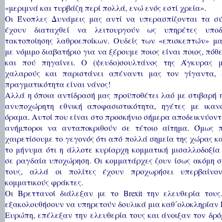
«μεριμνά και τυρβάζη περί πολλά, ενώ ενός εστί χρεία».
Οι Ένοπλες Δυνάμεις μας αντί να υπερασπίζονται τα σ
έχουν διαταχθεί να λειτουργούν ως υπηρέτες υποδ
τακτοποίησης λαθροεποίκων. Ουδείς των «επισκεπτών» μα
με νόμιμο διαβατήριο για να ξέρουμε ποιος είναι ποιος, πόθ
και πού πηγαίνει. Ο (ψευδο)σουλτάνος της Άγκυρας 
χαλαρούς και παριστάνει απέναντι μας τον γίγαντα,
πραγματικότητα είναι νάνος!
Αλλά η όποια αντίδρασή μας προϋποθέτει λαό με στιβαρή 
ανυποχώρητη εθνική αποφασιστικότητα, ηγέτες με ικαν
όραμα. Αυτοί που είναι στο προσκήνιο σήμερα αποδεικνύον
ανήμποροι να ανταποκριθούν σε τέτοιο αίτημα. Όμως 
χαιρετίσουμε το γεγονός ότι από πολλά σημεία της χώρας 
το μήνυμα ότι η άλλοτε κυρίαρχη κομματική μισαλλοδοξία
σε ραγδαία υποχώρηση. Οι κομματάρχες ζουν ίσως ακόμη σ
τους, αλλά οι πολίτες έχουν προχωρήσει υπερβαίνο
κομματικούς φράκτες.
Οι Βρεττανοί διάλεξαν με το Brexit την ελευθερία τους
εξακολουθήσουν να υπηρετούν δουλικά μια καθ΄ολοκληρίαν
Ευρώπη, επέλεξαν την ελευθερία τους και άνοιξαν τον δρό