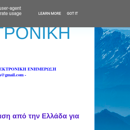
 user-agent
erate usage
LEARN MORE
GOT IT
ΚΤΡΟΝΙΚΗ
ΗΛΕΚΤΡΟΝΙΚΗ ΕΝΗΜΕΡΩΣΗ
fa@gmail.com -
τάση από την Ελλάδα για