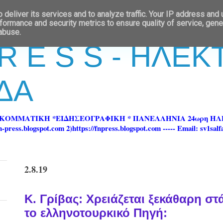
deliver its services and to analyze traffic. Your IP address and
formance and security metrics to ensure quality of service, gen
 abuse.
 R E S S - ΗΛΕ
ΔΑ
ΡΚΟΜΜΑΤΙΚΗ *ΕΙΔΗΣΕΟΓΡΑΦΙΚΗ * ΠΑΝΕΛΛΗΝΙΑ 24ωρη 
ss.blogspot.com 2)https://fnpress.blogspot.com ----- Email: sv1sal
2.8.19
Κ. Γρίβας: Χρειάζεται ξεκάθαρη σ
το ελληνοτουρκικό Πηγή: