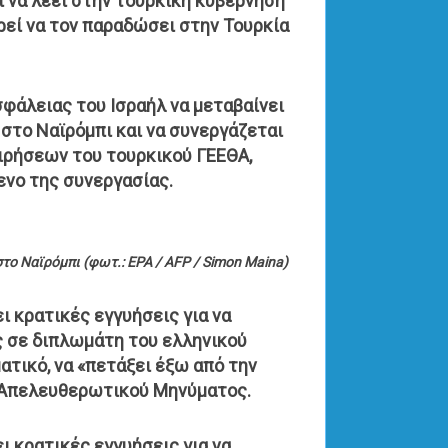
ι να λέει στην τουρκική κυβέρνηση
ορεί να τον παραδώσει στην Τουρκία
σφάλειας του Ισραήλ να μεταβαίνει
στο Ναϊρόμπι και να συνεργάζεται
ειρήσεων του τουρκικού ΓΕΕΘΑ,
ενο της συνεργασίας.
ο Ναϊρόμπι (φωτ.: EPA / AFP / Simon Maina)
ι κρατικές εγγυήσεις για να
ς σε διπλωμάτη του ελληνικού
ατικό, να «πετάξει έξω από την
ύ Απελευθερωτικού Μηνύματος.
ι κρατικές εγγυήσεις για να