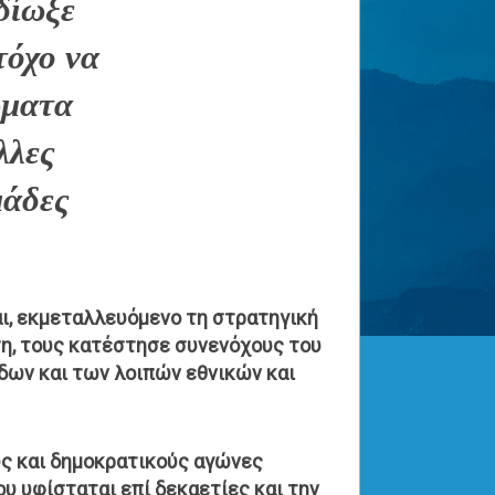
δίωξε
τόχο να
ώματα
λλες
μάδες
αι, εκμεταλλευόμενο τη στρατηγική
ύση, τους κατέστησε συνενόχους του
δων και των λοιπών εθνικών και
ύς και δημοκρατικούς αγώνες
υ υφίσταται επί δεκαετίες και την