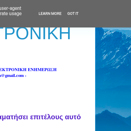
 user-agent
erate usage
LEARN MORE
GOT IT
ΚΤΡΟΝΙΚΗ
ΗΛΕΚΤΡΟΝΙΚΗ ΕΝΗΜΕΡΩΣΗ
fa@gmail.com -
αματήσει επιτέλους αυτό