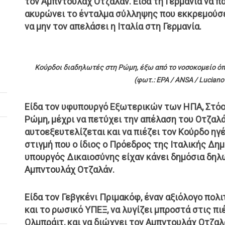
τον Αμπντουλάχ Οτζαλάν. Είδα τη Γερμανία να πα
ακυρώνει το ένταλμα σύλληψης που εκκρεμούσε 
να μην τον απελάσει η Ιταλία στη Γερμανία.
Κούρδοι διαδηλωτές στη Ρώμη, έξω από το νοσοκομείο όπ
(φωτ.: EPA / ANSA / Luciano d
Είδα τον υφυπουργό Εξωτερικών των ΗΠΑ, Στόο
Ρώμη, μέχρι να πετύχει την απέλαση του Οτζαλάν
αυτοεξευτελίζεται και να πιέζει τον Κούρδο ηγ
στιγμή που ο ίδιος ο Πρόεδρος της Ιταλικής Δη
υπουργός Δικαιοσύνης είχαν κάνει δημόσια δηλώ
Αμπντουλάχ Οτζαλάν.
Είδα τον Γεβγκένι Πριμακόφ, έναν αξιόλογο πολ
και το ρωσικό ΥΠΕΞ, να λυγίζει μπροστά στις π
Ολμπράιτ, και να διώχνει τον Αμπντουλάχ Οτζαλ