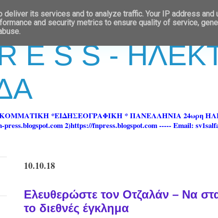
deliver its services and to analyze traffic. Your IP address and
formance and security metrics to ensure quality of service, gen
 abuse.
 R E S S - ΗΛΕ
ΔΑ
ΡΚΟΜΜΑΤΙΚΗ *ΕΙΔΗΣΕΟΓΡΑΦΙΚΗ * ΠΑΝΕΛΛΗΝΙΑ 24ωρη 
ss.blogspot.com 2)https://fnpress.blogspot.com ----- Email: sv1sal
10.10.18
Ελευθερώστε τον Οτζαλάν – Να στ
το διεθνές έγκλημα