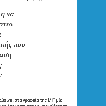
ση να
 στον
α
ικής που
ταση
ς
ν
αβαίνει στα γραφεία της ΜΙΤ μία