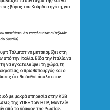
ραβιάζει το σύνταγμά της και να
εις βάρος του Κούρδου ηγέτη, για
ου υποτίθεται ότι νοσηλευόταν ο Οτζαλάν
el Castillo)
υμπ Τάλμποτ να μετακομίζει στη
 από την Ιταλία. Είδα την Ιταλία να
έτη να εγκαταλείψει τη χώρα, τη
μοκρατίας, ο πρωθυπουργός και ο
σεις ότι θα δοθεί άσυλο στον
ιτικό με μακρά υπηρεσία στην KGB
ιέσεις της ΥΠΕΞ των ΗΠΑ, Μαντλίν
άν από το έδαφος της Ρωσίας.