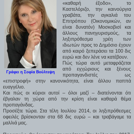
«καθαρή έξοδο», το
Καστελόριζο, την καινούργια
γραβάτα, την αγκαλιά του
Επιτρόπου (Οικονομικών, αν
είναι δυνατόν) Μοσκοβισί και
άλλους πανηγυρισμούς, τα
ληξιπρόθεσμα χρέη των
ιδιωτών προς το Δημόσιο έχουν
από καιρό ξεπεράσει τα 100 δις
ευρώ και δεν λένε να κατέβουν.
Πώς τώρα αυτό μεταφράζεται
από εγχώριους και ξένους
Γράφει η Σοφία Βούλτεψη
προπαγανδιστές ως
«επιστροφή» στην κανονικότητα, είναι άλλου παππά
ευαγγέλιο.
Και πώς οι κύριοι αυτοί – όλοι μαζί – διατείνονται ότι
έβγαλαν τη χώρα από την κρίση είναι καθαρά θέμα
προπαγάνδας.
Προσέξτε τώρα. Στα τέλη Ιουλίου 2014, οι ληξιπρόθεσμες
οφειλές βρίσκονταν στα 68 δις ευρώ – και τραβάγαμε τα
μαλλιά μας.