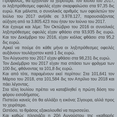
Προφανώς, θα έρχονταν τα χειρότερα. Τον Ιούλιο του 2017,
οι ληξιπρόθεσμες οφειλές είχαν σκαρφαλώσει στα 97,35 δις
ευρώ. Και μάλιστα, ο συνολικός αριθμός των οφειλετών τον
Ιούλιο του 2017 ανήλθε σε 3.978.127, παρουσιάζοντας
αύξηση από τα 3.805.423 που ήταν τον Ιούνιο του 2017.
Και έχουμε και λέμε: Τον Οκτώβριο του 2016 οι συνολικές
ληξιπρόθεσμες οφειλές είχαν φθάσει στα 93,935 δις ευρώ.
Και τον Δεκέμβριο του 2016, είχαν κιόλας φθάσει στα 95,2
δις ευρώ.
Αρκεί να πούμε ότι κάθε μήνα οι ληξιπρόθεσμες οφειλές
αυξάνουν τουλάχιστον κατά 1 δις ευρώ.
Τον Αύγουστο του 2017 είχαν φθάσει στα 98,231 δις ευρώ.
Τον Δεκέμβριο του 2017 είχαν πια σπάσει των φράγμα των
100 δις, φθάνοντας τα 101,8 δις ευρώ.
Και από τότε, παραμένουν εκεί περίπου: Στα 101,641 τον
Μάρτιο του 2018, στα 101,584 δις τον Απρίλιο του 2018 και
πάει λέγοντας.
Στα τέλη Ιουλίου πρέπει να καταβληθεί η πρώτη δόση του
φόρου εισοδήματος.
Πιστεύει κανείς ότι θα αλλάξει η εικόνα; Σίγουρα, αλλά προς
το χειρότερο.
Ωστόσο, το θράσος εξακολουθεί να περισσεύει.
Και καθώς πλησιάζει η 20ή Αυγούστου της «καθαρής