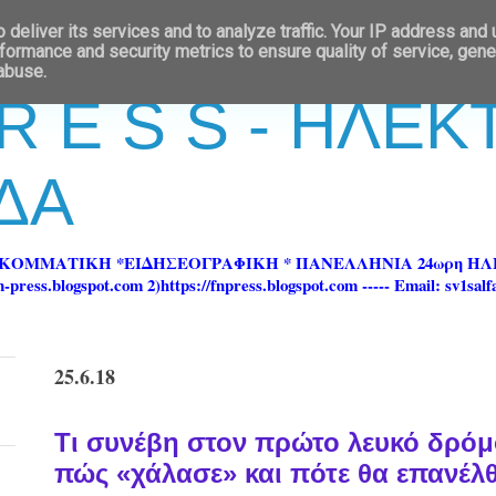
deliver its services and to analyze traffic. Your IP address and
formance and security metrics to ensure quality of service, gen
 abuse.
 R E S S - ΗΛΕ
ΔΑ
ΡΚΟΜΜΑΤΙΚΗ *ΕΙΔΗΣΕΟΓΡΑΦΙΚΗ * ΠΑΝΕΛΛΗΝΙΑ 24ωρη 
ss.blogspot.com 2)https://fnpress.blogspot.com ----- Email: sv1sal
25.6.18
Τι συνέβη στον πρώτο λευκό δρόμο
πώς «χάλασε» και πότε θα επανέλθ