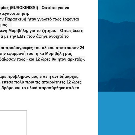
ομίας (ΕUROKINISSI) Ωστόσο για να
 στεγανοποίηση.
 την Παρασκευή ήταν γνωστό πως έρχονται
ασμός.
λένη Μυριβήλη, για το ζήτημα. Όπως λέει η
ία με την ΕΜΥ που άφηνε ανοιχτό το
ι οι προδιαγραφές του υλικού απαιτούσαν 24
την εφαρμογή του, η κα Μυριβήλη μας
εβαίωσαν πως «και 12 ώρες θα ήταν αρκετές»,
χαμε πρόβλημα», μας είπε η αντιδήμαρχος,
ή έπεσε πολύ πριν τις απαραίτητες 12 ώρες
ν δρόμο και το υλικό παρασύρθηκε από το