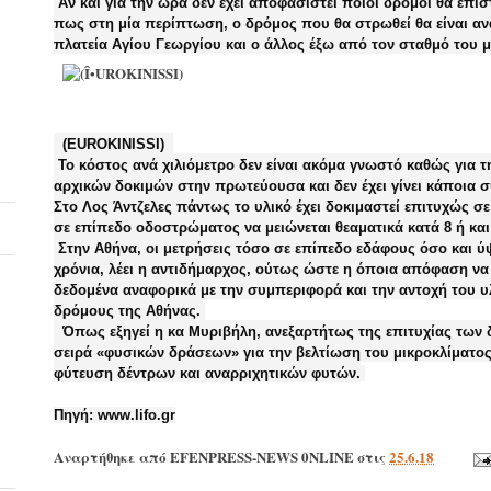
Αν και για την ώρα δεν έχει αποφασιστεί ποιοι δρόμοι θα επ
πως στη μία περίπτωση, ο δρόμος που θα στρωθεί θα είναι α
πλατεία Αγίου Γεωργίου και ο άλλος έξω από τον σταθμό του 
(ΕUROKINISSI)
Το κόστος ανά χιλιόμετρο δεν είναι ακόμα γνωστό καθώς για 
αρχικών δοκιμών στην πρωτεύουσα και δεν έχει γίνει κάποια 
Στο Λος Άντζελες πάντως το υλικό έχει δοκιμαστεί επιτυχώς σε
σε επίπεδο οδοστρώματος να μειώνεται θεαματικά κατά 8 ή κα
Στην Αθήνα, οι μετρήσεις τόσο σε επίπεδο εδάφους όσο και ύ
χρόνια, λέει η αντιδήμαρχος, ούτως ώστε η όποια απόφαση να 
δεδομένα αναφορικά με την συμπεριφορά και την αντοχή του υ
δρόμους της Αθήνας.
Όπως εξηγεί η κα Μυριβήλη, ανεξαρτήτως της επιτυχίας των δ
σειρά «φυσικών δράσεων» για την βελτίωση του μικροκλίματος 
φύτευση δέντρων και αναρριχητικών φυτών.
Πηγή:
www.lifo.gr
Αναρτήθηκε από
EFENPRESS-NEWS 0NLINE
στις
25.6.18