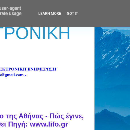
 user-agent
erate usage
LEARN MORE
GOT IT
ΚΤΡΟΝΙΚΗ
ΗΛΕΚΤΡΟΝΙΚΗ ΕΝΗΜΕΡΩΣΗ
fa@gmail.com -
 της Αθήνας - Πώς έγινε,
ει Πηγή: www.lifo.gr