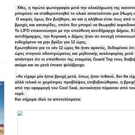
Χθες, η πρώτο φωτογραφία μετά την ολοκλήρωση της καινοτ
μπορέσει να σταθεροποιηθεί το υλικό απαιτούνταν μια 24ωρη
Ο καιρός όμως δεν βοήθησε, αν και η αλήθεια είναι πως από
βροχές και καταιγίδες, οπότε δεν μπορεί να θεωρηθεί αιφνιδι
Το LIFO επικοινώνησε με την υπεύθυνη αντιδήμαρχο Δήμου, Ε
αντιδήμαρχος, την Κυριακή ο Δήμος ήταν σε συνεχή επικοινων
ενδεχόμενο να μην βρέξει για 12 ώρες.
Ερωτηθείσα για το εάν 12 ώρες θα ήταν αρκετές, δεδομένου ότ
ώρες στεγνού οδοστρώματος και μηδενικής κυκλοφορίας μετά 
απάντησε ότι οι υπεύθυνοι της εταιρείας Guard Top τους διαβ
ακόμα και αν μετά έπιανε ψιλόβροχο.
«Αν είχαμε μία ήπια βροχή μετά, όπως ήταν πιθανό, δεν θα εί
αλλά τελικά οι χειρότερες προβλέψεις επιβεβαιώθηκαν, η βροχ
από την εφαρμογή του Cool Seal, αυτοκίνητα πέρασαν από το
νερό.
Και σήμερα ιδού τα αποτελέσματα: