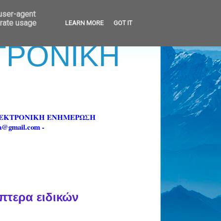
 user-agent
erate usage
LEARN MORE
GOT IT
ΚΤΡΟΝΙΚΗ
ΗΛΕΚΤΡΟΝΙΚΗ ΕΝΗΜΕΡΩΣΗ
fa@gmail.com -
πτερα ειδικών