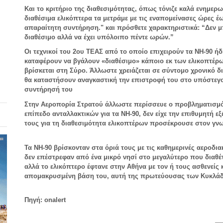
Και το κριτήριο της διαθεσιμότητας, όπως τόνιζε καλά ενημερω
διαθέσιμα ελικόπτερα τα μετράμε με τις εναπομείνασες ώρες έ
απαραίτητη συντήρηση." και πρόσθετε χαρακτηριστικά: “Δεν μ
διαθέσιμο αλλά να έχει υπόλοιπο πέντε ωρών.”
Οι τεχνικοί του 2ου ΤΕΑΣ από το οποίο επιχειρούν τα ΝΗ-90 ή
καταφέρουν να βγάλουν «διαθέσιμο» κάποιο εκ των ελικοπτέρων
βρίσκεται στη Σύρο. Άλλωστε χρειάζεται σε σύντομο χρονικό 
θα καταστήσουν αναγκαστική την επιστροφή του στο υπόστεγο
συντήρησή του
Στην Αεροπορία Στρατού άλλωστε περίσσευε ο προβληματισμό
επίπεδο ανταλλακτικών για τα ΝΗ-90, δεν είχε την επιθυμητή εξέ
τους για τη διαθεσιμότητα ελικοπτέρων προσέκρουσε στον γ
Τα ΝΗ-90 βρίσκονταν στα όριά τους με τις καθημερινές αεροδι
δεν επέστρεφαν από ένα μικρό νησί στο μεγαλύτερο που διαθέτ
αλλά το ελικόπτερο έφτανε στην Αθήνα με τον ή τους ασθενείς 
απομακρυσμένη βάση του, αυτή της πρωτεύουσας των Κυκλά
Πηγή:
onalert