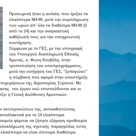
Προσωρινή ήταν η αυλαία, που έριξαν τα
ελικόπτερα NH-90, μετά την συμπλήρωση
των ωρών απ’ όλα τα διαθέσιμα ΝΗ-90 (2
από τα 14) και την αναγκαστική
καθήλωσή τους για την
υποχρεωτική
συντήρηση.
Σύμφωνα με το ΓΕΣ, με την υπογραφή
του Υπουργού Αναπληρωτή Εθνικής
Άμυνας, κ. Φώτη Κουβέλη, στην
τροποποίηση του υποπρογράμματος,
μετά την εισήγηση του ΓΕΣ, “ξεπαγώνει”
η σύμβαση που αφορά στην υποστήριξη
επιχειρήσεων της Αεροπορίας Στρατού.
Με
θησης
του έργου ενώ επισπεύδονται και οι
νίζει η Γενική Διεύθυνση Αμυντικών
ων αντιπροσώπων της, αντικαθιστώντας
νταλλακτικά για τα 14 ελικόπτερα
εταιρεία φέρεται να ζήτησε εξάμηνη προθεσμία
ολοκλήρωση της σχετικής παραγγελίας εντός
ελικόπτερα να είναι σύντομα διαθέσιμα.