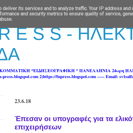
deliver its services and to analyze traffic. Your IP address and
formance and security metrics to ensure quality of service, gen
 abuse.
 R E S S - ΗΛΕ
ΔΑ
ΡΚΟΜΜΑΤΙΚΗ *ΕΙΔΗΣΕΟΓΡΑΦΙΚΗ * ΠΑΝΕΛΛΗΝΙΑ 24ωρη 
ss.blogspot.com 2)https://fnpress.blogspot.com ----- Email: sv1sal
23.6.18
Έπεσαν οι υπογραφές για τα ελικό
επιχειρήσεων